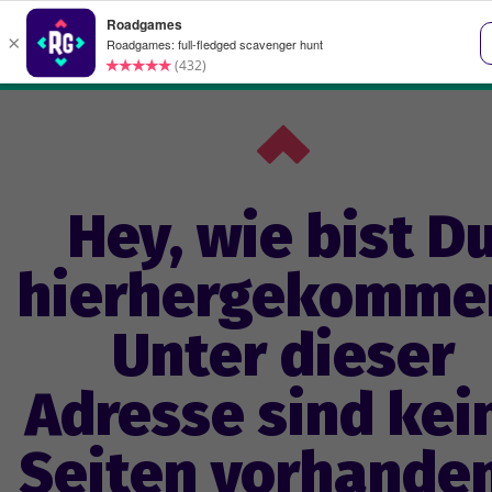
Hey, wie bist D
hierhergekomme
Unter dieser
Adresse sind kei
Seiten vorhanden.