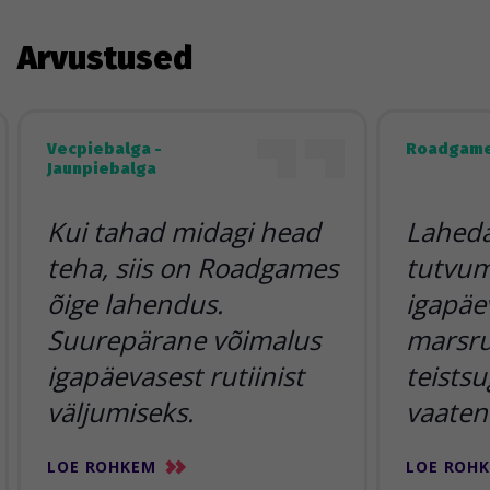
Arvustused
Vecpiebalga -
Roadgame
Jaunpiebalga
Kui tahad midagi head
Lahedai
teha, siis on Roadgames
tutvum
õige lahendus.
igapäe
Suurepärane võimalus
marsr
igapäevasest rutiinist
teists
väljumiseks.
vaaten
LOE ROHKEM
LOE ROH