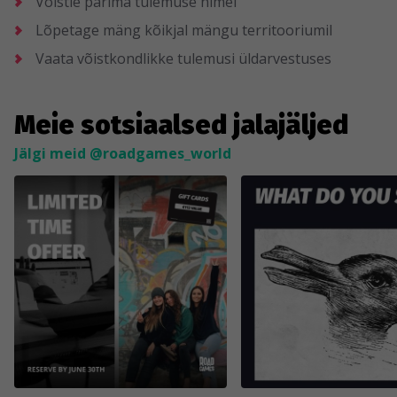
Võistle parima tulemuse nimel
Lõpetage mäng kõikjal mängu territooriumil
Vaata võistkondlikke tulemusi üldarvestuses
Meie sotsiaalsed jalajäljed
Jälgi meid @roadgames_world