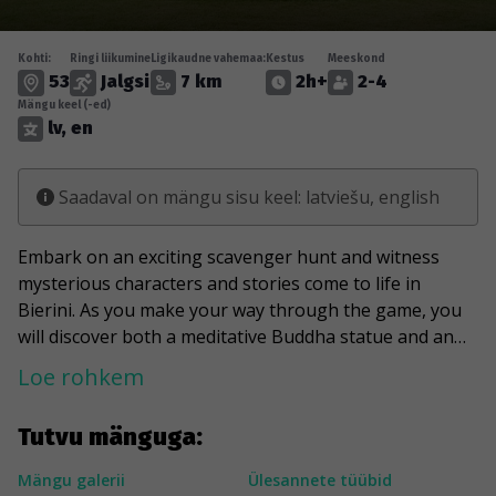
Kohti:
Ringi liikumine
Ligikaudne vahemaa:
Kestus
Meeskond
53
Jalgsi
7 km
2h+
2-4
Mängu keel (-ed)
lv, en
Saadaval on mängu sisu keel: latviešu, english
Embark on an exciting scavenger hunt and witness
mysterious characters and stories come to life in
Bierini. As you make your way through the game, you
will discover both a meditative Buddha statue and an
environmental object with multiple arms. You will
Loe rohkem
encounter a crazy rabbit and find out what "Heavy
Water" is. In addition, a story worthy of Romeo and
Tutvu mänguga:
Juliet about Heinrich von Rautenfeld's love for his
mother's maid and the cruel treatment of his high-
Mängu galerii
Ülesannete tüübid