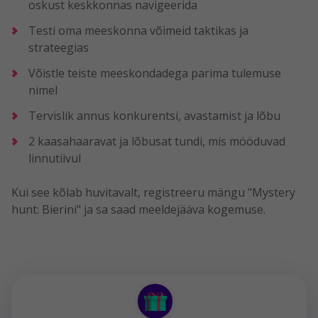
oskust keskkonnas navigeerida
Testi oma meeskonna võimeid taktikas ja
strateegias
Võistle teiste meeskondadega parima tulemuse
nimel
Tervislik annus konkurentsi, avastamist ja lõbu
2 kaasahaaravat ja lõbusat tundi, mis mööduvad
linnutiivul
Kui see kõlab huvitavalt, registreeru mängu "Mystery
hunt: Bierini" ja sa saad meeldejääva kogemuse.