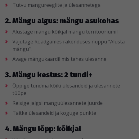
Tutvu mängureeglite ja ülesannetega
2. Mängu algus: mängu asukohas
Alustage mängu kõikjal mängu territooriumil
Vajutage Roadgames rakenduses nuppu "Alusta
mängu".
Avage mängukaardil mis tahes ülesanne
3. Mängu kestus: 2 tundi+
Õppige tundma kõiki ülesandeid ja ülesannete
tüüpe
Reisige jalgsi mänguülesannete juurde
Täitke ülesandeid ja koguge punkte
4. Mängu lõpp: kõikjal