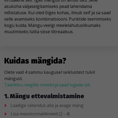
virtuaalne seif. Igas mängus on ainult üks. Selle
asukoha väljaselgitamiseks pead lahendama
mõistatuse. Kui oled õiges kohas, ilmub seif ja sa saad
selle avamiseks kombinatsiooni. Punktide teenimiseks
kogu kulda. Mängu veelgi meelelahutuslikumaks
muutmiseks lülita sisse liitreaalsus.
Kuidas mängida?
Olete vaid 4 sammu kaugusel seiklustest tulvil
mängust.
Täielikku reeglite nimekirja saad lugeda siit.
1. Mängu ettevalmistamine
Laadige rakendus alla ja avage mäng
Lisa meeskonnaliikmeid (2 - 4)