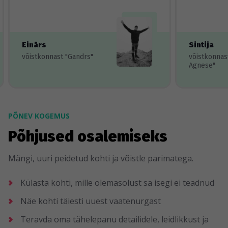
Einārs
Sintija
võistkonnast "Gandrs"
võistkonnas
Agnese"
PÕNEV KOGEMUS
Põhjused osalemiseks
Mängi, uuri peidetud kohti ja võistle parimatega.
Külasta kohti, mille olemasolust sa isegi ei teadnud
Näe kohti täiesti uuest vaatenurgast
Teravda oma tähelepanu detailidele, leidlikkust ja