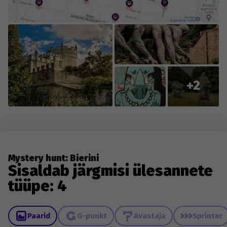
+2
Mystery hunt: Bierini
Sisaldab järgmisi ülesannete
tüüpe: 4
Paarid
G-punkt
Avastaja
Sprinter