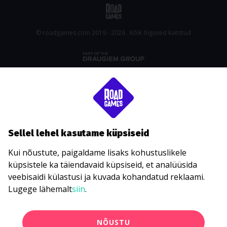
© roadgames.com 2019 - 2026 . Kõik õigused kaitstud
Sellel lehel kasutame küpsiseid
Kui nõustute, paigaldame lisaks kohustuslikele
küpsistele ka täiendavaid küpsiseid, et analüüsida
veebisaidi külastusi ja kuvada kohandatud reklaami.
Lugege lähemalt
siin
.
NÕUSTU