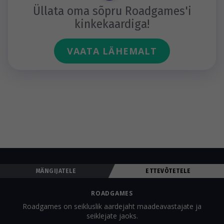
Üllata oma sõpru Roadgames'i
kinkekaardiga!
VAATA LÄHEMALT
MÄNGIJATELE
ETTEVÕTETELE
ROADGAMES
Roadgames on seikluslik aardejaht maadeavastajate ja
seiklejate jaoks.