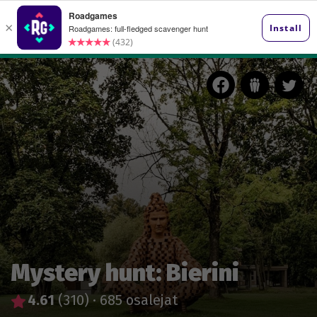
Mystery hunt: Bierini
4.61
(310)
·
685 osalejat