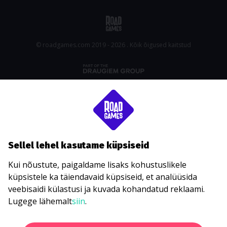
© roadgames.com 2019 - 2026 . Kõik õigused kaitstud
Sellel lehel kasutame küpsiseid
Kui nõustute, paigaldame lisaks kohustuslikele
küpsistele ka täiendavaid küpsiseid, et analüüsida
veebisaidi külastusi ja kuvada kohandatud reklaami.
Lugege lähemalt
siin
.