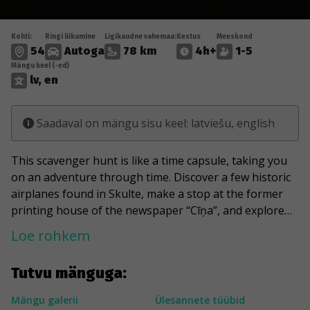
Kohti:
Ringi liikumine
Ligikaudne vahemaa:
Kestus
Meeskond
54
Autoga
78 km
4h+
1-5
Mängu keel (-ed)
lv, en
Saadaval on mängu sisu keel: latviešu, english
This scavenger hunt is like a time capsule, taking you
on an adventure through time. Discover a few historic
airplanes found in Skulte, make a stop at the former
printing house of the newspaper “Cīņa”, and explore
the oldest gem of Marupe Municipality — the
Loe rohkem
Svarcenieki Manor. Visit a special house for trees and
people and capture the youthful maximalism in
Tutvu mänguga:
Marupe Wake Park. Finally, catch a little romance in the
iconic dating spot overlooking the planes taking off
Mängu galerii
Ülesannete tüübid