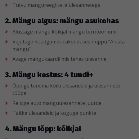
Tutvu mängureeglite ja ülesannetega
2. Mängu algus: mängu asukohas
Alustage mängu kõikjal mängu territooriumil
Vajutage Roadgames rakenduses nuppu "Alusta
mängu".
Avage mängukaardil mis tahes ülesanne
3. Mängu kestus: 4 tundi+
Õppige tundma kõiki ülesandeid ja ülesannete
tüüpe
Reisige auto mänguülesannete juurde
Täitke ülesandeid ja koguge punkte
4. Mängu lõpp: kõikjal