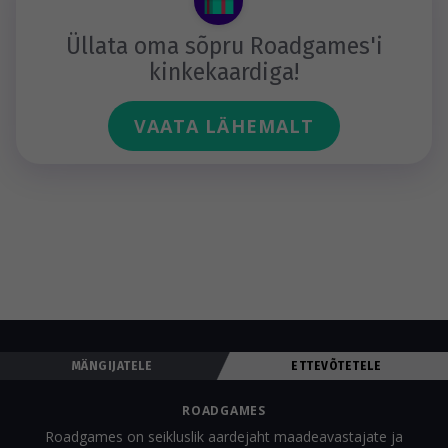
Üllata oma sõpru Roadgames'i
kinkekaardiga!
VAATA LÄHEMALT
MÄNGIJATELE
ETTEVÕTETELE
ROADGAMES
Roadgames on seikluslik aardejaht maadeavastajate ja