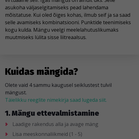
virtuaalne seif. Igas mängus on ainult üks. Selle
asukoha väljaselgitamiseks pead lahendama
mõistatuse. Kui oled õiges kohas, ilmub seif ja sa saad
selle avamiseks kombinatsiooni. Punktide teenimiseks
kogu kulda. Mängu veelgi meelelahutuslikumaks
muutmiseks lülita sisse liitreaalsus.
Kuidas mängida?
Olete vaid 4 sammu kaugusel seiklustest tulvil
mängust.
Täielikku reeglite nimekirja saad lugeda siit.
1. Mängu ettevalmistamine
Laadige rakendus alla ja avage mäng
Lisa meeskonnaliikmeid (1 - 5)