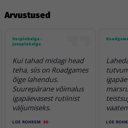
Arvustused
Vecpiebalga -
Roadgame
Jaunpiebalga
Kui tahad midagi head
Lahedai
teha, siis on Roadgames
tutvum
õige lahendus.
igapäe
Suurepärane võimalus
marsr
igapäevasest rutiinist
teists
väljumiseks.
vaaten
LOE ROHKEM
LOE ROH