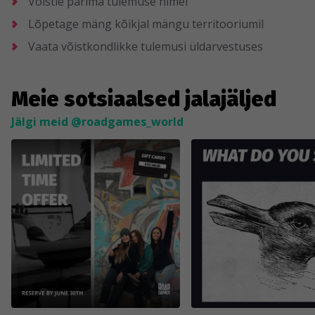
Võistle parima tulemuse nimel
Lõpetage mäng kõikjal mängu territooriumil
Vaata võistkondlikke tulemusi üldarvestuses
Meie sotsiaalsed jalajäljed
Jälgi meid @roadgames_world