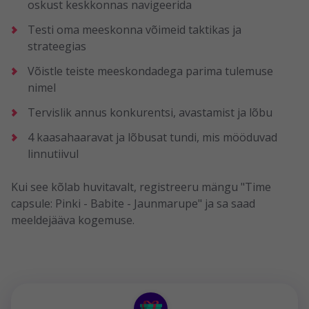
oskust keskkonnas navigeerida
Testi oma meeskonna võimeid taktikas ja
strateegias
Võistle teiste meeskondadega parima tulemuse
nimel
Tervislik annus konkurentsi, avastamist ja lõbu
4 kaasahaaravat ja lõbusat tundi, mis mööduvad
linnutiivul
Kui see kõlab huvitavalt, registreeru mängu "Time
capsule: Pinki - Babite - Jaunmarupe" ja sa saad
meeldejääva kogemuse.