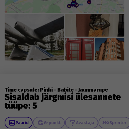
Time capsule: Pinki - Babite - Jaunmarupe
Sisaldab järgmisi ülesannete
tüüpe: 5
Paarid
G-punkt
Avastaja
Sprinter