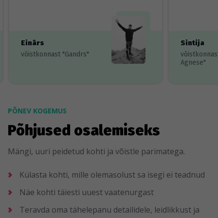
Einārs
Sintija
võistkonnast "Gandrs"
võistkonnas
Agnese"
PÕNEV KOGEMUS
Põhjused osalemiseks
Mängi, uuri peidetud kohti ja võistle parimatega.
Külasta kohti, mille olemasolust sa isegi ei teadnud
Näe kohti täiesti uuest vaatenurgast
Teravda oma tähelepanu detailidele, leidlikkust ja