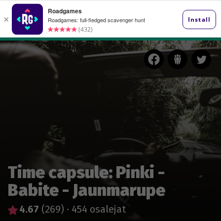
Time capsule: Pinki -
Babite - Jaunmarupe
4.67
(269)
·
454 osalejat