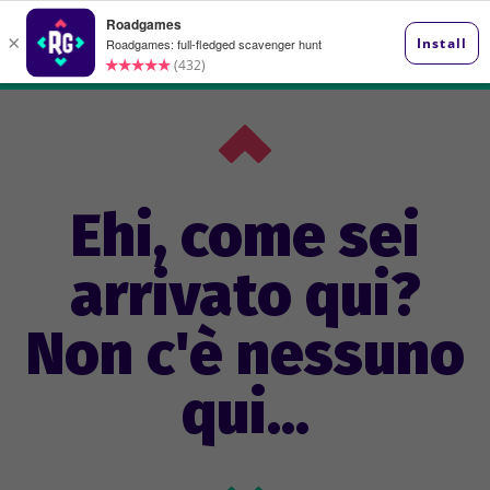
Ehi, come sei
arrivato qui?
Non c'è nessuno
qui...