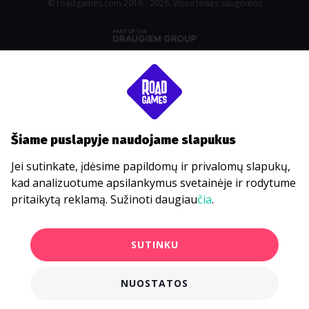
© roadgames.com 2019 - 2026. Visos teisės saugomos
Šiame puslapyje naudojame slapukus
Jei sutinkate, įdėsime papildomų ir privalomų slapukų,
kad analizuotume apsilankymus svetainėje ir rodytume
pritaikytą reklamą. Sužinoti daugiau
čia
.
SUTINKU
NUOSTATOS