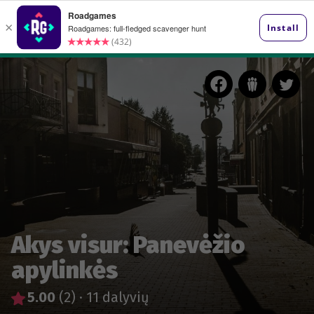
Akys visur: Panevėžio
apylinkės
5.00
(2)
·
11 dalyvių