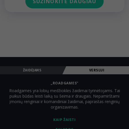
SUŽINOKITE DAUGIAU
ŽAIDĖJAMS
VERSLUI
„ROADGAMES“
Roadgames yra lobių medžioklės žaidimai tyrinėtojams. Tai
puikus būdas leisti laiką su šeima ir draugais. Nepamirštami
įmonių renginiai ir komandiniai žaidimai, paprastas renginių
organizavimas.
KAIP ŽAISTI