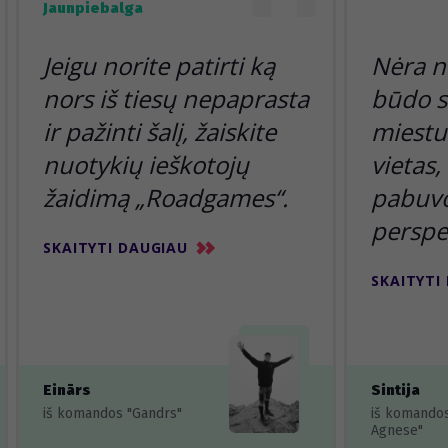
Jaunpiebalga
Jeigu norite patirti ką
Nėra n
nors iš tiesų nepaprasta
būdo s
ir pažinti šalį, žaiskite
miestu 
nuotykių ieškotojų
vietas,
žaidimą „Roadgames“.
pabuvoj
perspe
SKAITYTI DAUGIAU
SKAITYTI
Einārs
Sintija
iš komandos "Gandrs"
iš komando
Agnese"