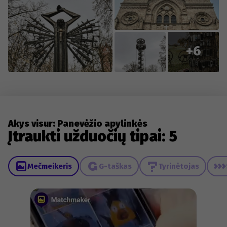
+6
Akys visur: Panevėžio apylinkės
Įtraukti užduočių tipai: 5
Mečmeikeris
G-taškas
Tyrinėtojas