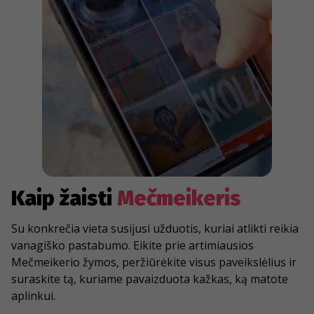
Kaip žaisti
Mečmeikeris
Su konkrečia vieta susijusi užduotis, kuriai atlikti reikia
vanagiško pastabumo. Eikite prie artimiausios
Mečmeikerio žymos, peržiūrėkite visus paveikslėlius ir
suraskite tą, kuriame pavaizduota kažkas, ką matote
aplinkui.