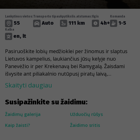
Lankytinos vietos:
Transporto tipas
Apytikslis.atstumas:
Ilgis
Komanda
55
Auto
111 km
4h+
1-5
Kalba
en, lt
Pasiruoškite lobių medžioklei per žinomus ir slaptus
Lietuvos kampelius, laukiančius jūsų kelyje nuo
Panevėžio ir per Krekenavą bei Ramygalą. Žaisdami
išvysite ant piliakalnio nutūpusį piratų laivą,
aplankysite istorinį Bistrampolio dvarą, pasigėrėsite
Skaityti daugiau
stumbrais vienintelėje vietoje Baltijos šalyse, kur jie
laisvai klajoja. Bet gerai žvalgykitės – daug akių stebės
Susipažinkite su žaidimu:
jus nuo ežero, kelio ir net stogų. Pažaisite stalo
futbolą, aplankysite ratų kolekcionierių, apžiūrėsite
Žaidimų galerija
Užduočių rūšys
keletą įspūdingų vėjo malūnų. Pakeliui pereisite tiltą,
Kaip žaisti?
Žaidimo sritis
aplankysite vietinį zoologijos sodą ir net išgirsite keletą
šiurpinančių istorijų.