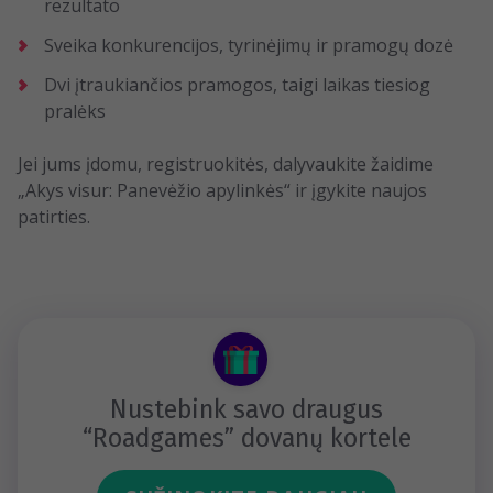
rezultato
Sveika konkurencijos, tyrinėjimų ir pramogų dozė
Dvi įtraukiančios pramogos, taigi laikas tiesiog
pralėks
Jei jums įdomu, registruokitės, dalyvaukite žaidime
„Akys visur: Panevėžio apylinkės“ ir įgykite naujos
patirties.
Nustebink savo draugus
“Roadgames” dovanų kortele