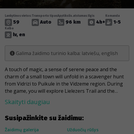
Lankytinos vietos:
Transporto tipas
Apytikslis.atstumas:
Ilgis
Komanda
59
Auto
96 km
4h+
1-5
Kalba
lv, en
Galima žaidimo turinio kalba: latviešu, english
A touch of magic, a sense of serene peace and the
charm of a small town will unfold in a scavenger hunt
from Vidrizi to Puikule in the Vidzeme region. During
the game, you will explore Lielezers Trail and the
mythical Katvari Linden Alley with its 400-year history.
Skaityti daugiau
You'll stop at Kipeni Manor and greet the gnome of
Puikule Manor. Your list of discoveries will also include
Susipažinkite su žaidimu:
an ancient chapel, the abandoned "chest" and a school
without a roof or floor. Finally, you'll rub a horseshoe
Žaidimų galerija
Užduočių rūšys