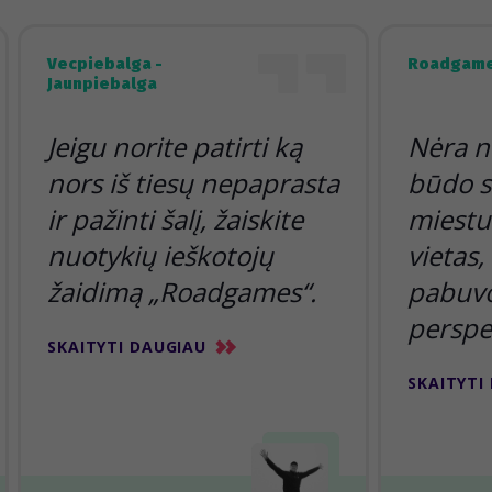
Vecpiebalga -
Roadgame
Jaunpiebalga
Jeigu norite patirti ką
Nėra n
nors iš tiesų nepaprasta
būdo s
ir pažinti šalį, žaiskite
miestu 
nuotykių ieškotojų
vietas,
žaidimą „Roadgames“.
pabuvoj
perspe
SKAITYTI DAUGIAU
SKAITYTI