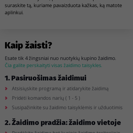
suraskite tą, kuriame pavaizduota kažkas, ką matote
aplinkui.
Kaip žaisti?
Esate tik 4 žingsniai nuo nuotykių kupino žaidimo.
Čia galite perskaityti visas žaidimo taisykles.
1. Pasiruošimas žaidimui
Atsisiųskite programą ir atidarykite žaidimą
Pridėti komandos narių ( 1 - 5 )
Susipažinkite su žaidimo taisyklėmis ir užduotimis
2. Žaidimo pradžia: žaidimo vietoje