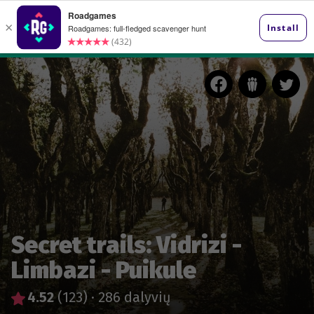
Secret trails: Vidrizi -
Limbazi - Puikule
4.52
(123)
·
286 dalyvių