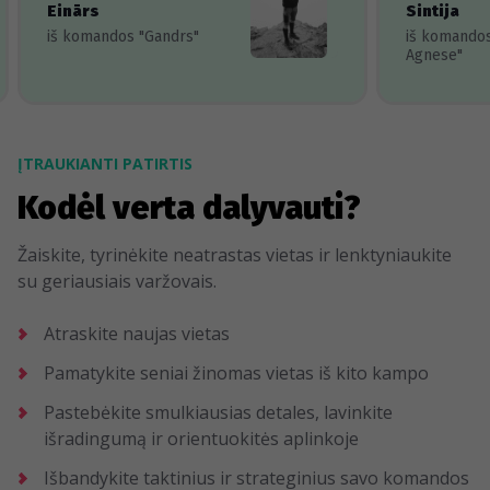
Einārs
Sintija
iš komandos "Gandrs"
iš komando
Agnese"
ĮTRAUKIANTI PATIRTIS
Kodėl verta dalyvauti?
Žaiskite, tyrinėkite neatrastas vietas ir lenktyniaukite
su geriausiais varžovais.
Atraskite naujas vietas
Pamatykite seniai žinomas vietas iš kito kampo
Pastebėkite smulkiausias detales, lavinkite
išradingumą ir orientuokitės aplinkoje
Išbandykite taktinius ir strateginius savo komandos