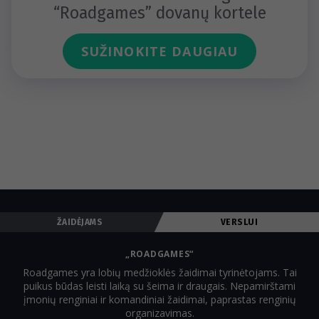
“Roadgames” dovanų kortele
SUŽINOKITE DAUGIAU
ŽAIDĖJAMS
VERSLUI
„ROADGAMES“
Roadgames yra lobių medžioklės žaidimai tyrinėtojams. Tai
puikus būdas leisti laiką su šeima ir draugais. Nepamirštami
įmonių renginiai ir komandiniai žaidimai, paprastas renginių
organizavimas.