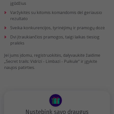
įgūdžius
Varžykitės su kitomis komandomis dėl geriausio
rezultato
Sveika konkurencijos, tyrinėjimų ir pramogų dozė
Dvi įtraukiančios pramogos, taigi laikas tiesiog
pralėks
Jei jums įdomu, registruokitės, dalyvaukite žaidime
„Secret trails: Vidrizi - Limbazi - Puikule“ ir įgykite
naujos patirties.
Nustebink savo draugus