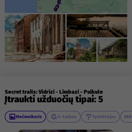
Secret trails: Vidrizi - Limbazi - Puikule
Įtraukti užduočių tipai: 5
Mečmeikeris
G-taškas
Tyrinėtojas