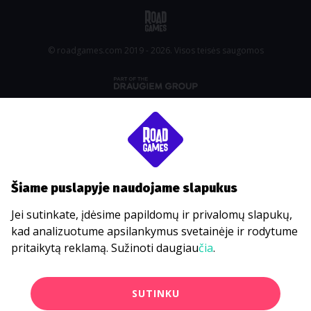
© roadgames.com 2019 - 2026. Visos teisės saugomos
Šiame puslapyje naudojame slapukus
Jei sutinkate, įdėsime papildomų ir privalomų slapukų,
kad analizuotume apsilankymus svetainėje ir rodytume
pritaikytą reklamą. Sužinoti daugiau
čia
.
SUTINKU