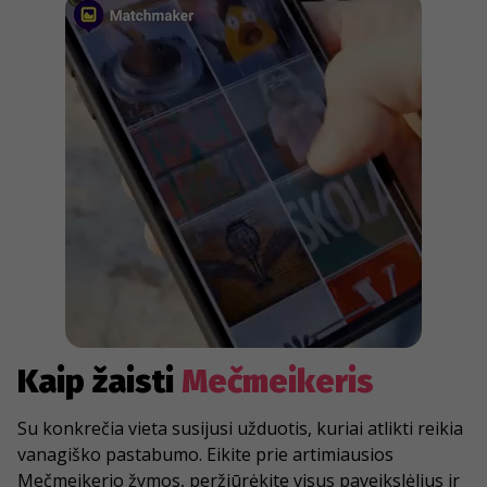
Kaip žaisti
Mečmeikeris
Su konkrečia vieta susijusi užduotis, kuriai atlikti reikia
vanagiško pastabumo. Eikite prie artimiausios
Mečmeikerio žymos, peržiūrėkite visus paveikslėlius ir