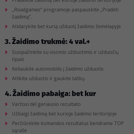
Pradėkite žaidimą bet kurioje žaidimo teritorijoje
„Roadgames“ programoje paspauskite „Pradėti
žaidimą“.
Atidarykite bet kurią užduotį žaidimo žemėlapyje
3. Žaidimo trukmė: 4 val.+
Susipažinkite su visomis užduotimis ir užduočių
tipais
Keliaukite automobilis į žaidimo užduotis
Atlikite užduotis ir gaukite taškų
4. Žaidimo pabaiga: bet kur
Varžosi dėl geriausio rezultato
Užbaigi žaidimą bet kurioje žaidimo teritorijoje
Peržiūrėkite komandos rezultatus bendrame TOP
sąraše