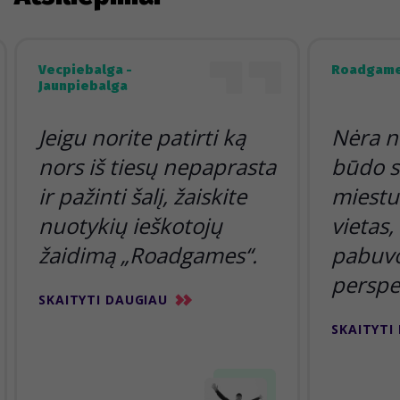
Vecpiebalga -
Roadgame
Jaunpiebalga
Jeigu norite patirti ką
Nėra n
nors iš tiesų nepaprasta
būdo s
ir pažinti šalį, žaiskite
miestu 
nuotykių ieškotojų
vietas,
žaidimą „Roadgames“.
pabuvoj
perspe
SKAITYTI DAUGIAU
SKAITYTI