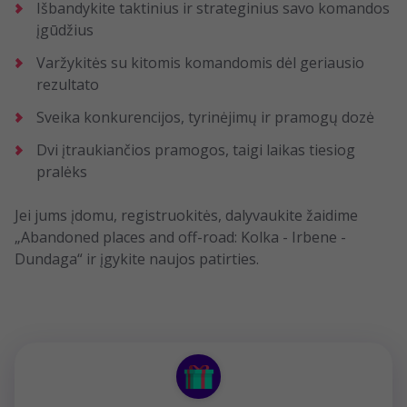
Išbandykite taktinius ir strateginius savo komandos
įgūdžius
Varžykitės su kitomis komandomis dėl geriausio
rezultato
Sveika konkurencijos, tyrinėjimų ir pramogų dozė
Dvi įtraukiančios pramogos, taigi laikas tiesiog
pralėks
Jei jums įdomu, registruokitės, dalyvaukite žaidime
„Abandoned places and off-road: Kolka - Irbene -
Dundaga“ ir įgykite naujos patirties.