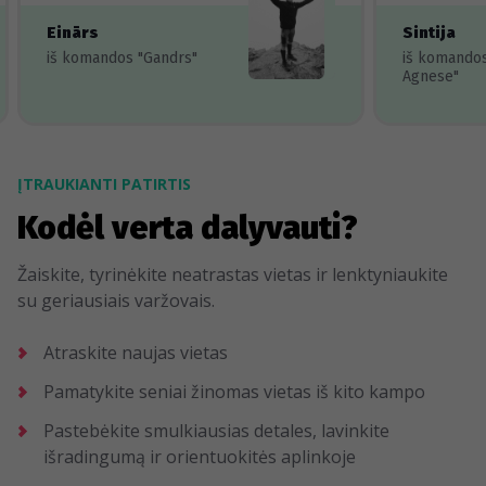
Einārs
Sintija
iš komandos "Gandrs"
iš komando
Agnese"
ĮTRAUKIANTI PATIRTIS
Kodėl verta dalyvauti?
Žaiskite, tyrinėkite neatrastas vietas ir lenktyniaukite
su geriausiais varžovais.
Atraskite naujas vietas
Pamatykite seniai žinomas vietas iš kito kampo
Pastebėkite smulkiausias detales, lavinkite
išradingumą ir orientuokitės aplinkoje