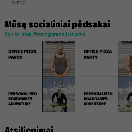
sąraše
Mūsų socialiniai pėdsakai
Sekite mus @roadgames_lietuvos
Atsiliepimai