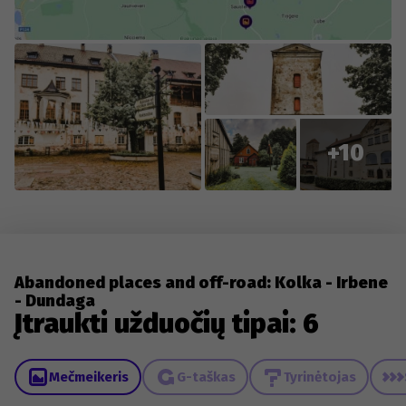
+10
Abandoned places and off-road: Kolka - Irbene
- Dundaga
Įtraukti užduočių tipai: 6
Mečmeikeris
G-taškas
Tyrinėtojas