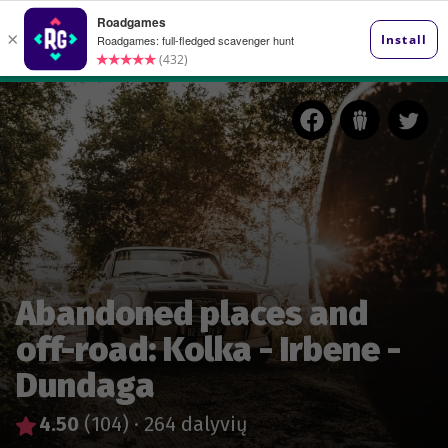
Abandoned places and
off-road: Kolka - Irbene -
Dundaga
4.50
(104)
·
264 dalyvių