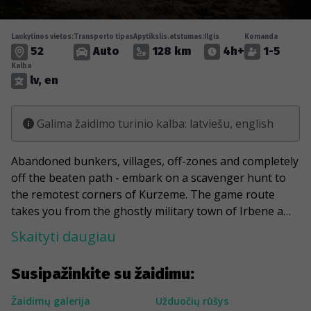
Lankytinos vietos:
Transporto tipas
Apytikslis.atstumas:
Ilgis
Komanda
52
Auto
128 km
4h+
1-5
Kalba
lv, en
Galima žaidimo turinio kalba: latviešu, english
Abandoned bunkers, villages, off-zones and completely
off the beaten path - embark on a scavenger hunt to
the remotest corners of Kurzeme. The game route
takes you from the ghostly military town of Irbene and
the mediaeval castle of Dundaga to the "peak" of the
Skaityti daugiau
Latvian map - Cape Kolka. As you complete the tasks,
you'll see the steep Evazi Bluff near Sliteres National
Susipažinkite su žaidimu:
Park, the highest lighthouse on the Latvian coast and a
fish factory with a very eerie aura. Moreover, you will
Žaidimų galerija
Užduočių rūšys