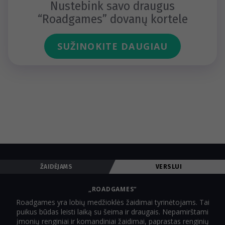
Nustebink savo draugus
“Roadgames” dovanų kortele
SUŽINOKITE DAUGIAU
ŽAIDĖJAMS
VERSLUI
„ROADGAMES“
Roadgames yra lobių medžioklės žaidimai tyrinėtojams. Tai
puikus būdas leisti laiką su šeima ir draugais. Nepamirštami
įmonių renginiai ir komandiniai žaidimai, paprastas renginių