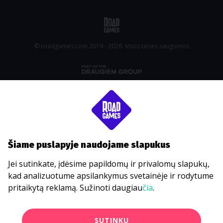
© roadgames.com 2019 - 2026. Visos teisės saugomos
Šiame puslapyje naudojame slapukus
Jei sutinkate, įdėsime papildomų ir privalomų slapukų,
kad analizuotume apsilankymus svetainėje ir rodytume
pritaikytą reklamą. Sužinoti daugiau
čia
.
SUTINKU