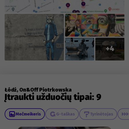
+4
Łódź, On&Off Piotrkowska
Įtraukti užduočių tipai: 9
Mečmeikeris
G-taškas
Tyrinėtojas