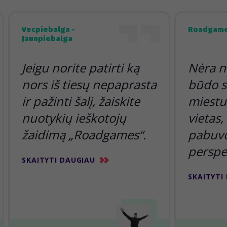
Vecpiebalga -
Roadgame
Jaunpiebalga
Jeigu norite patirti ką
Nėra n
nors iš tiesų nepaprasta
būdo s
ir pažinti šalį, žaiskite
miestu 
nuotykių ieškotojų
vietas,
žaidimą „Roadgames“.
pabuvoj
perspe
SKAITYTI DAUGIAU
SKAITYTI