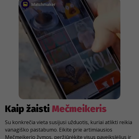
Kaip žaisti
Mečmeikeris
Su konkrečia vieta susijusi užduotis, kuriai atlikti reikia
vanagiško pastabumo. Eikite prie artimiausios
Mečmeikerio žymos, peržiūrėkite visus paveikslėlius ir