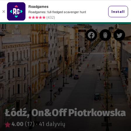
Łódź, On&Off Piotrkowska
4.00
(17)
·
41 dalyvių