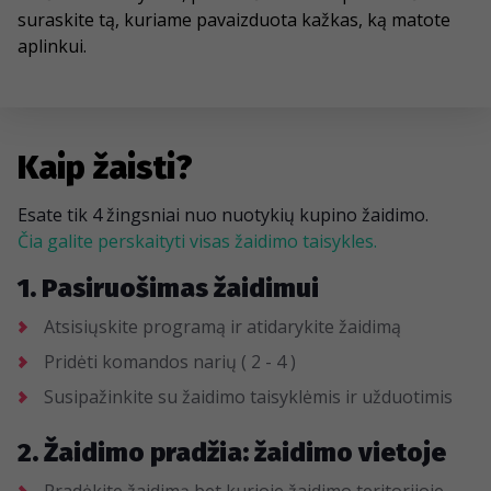
suraskite tą, kuriame pavaizduota kažkas, ką matote
aplinkui.
Kaip žaisti?
Esate tik 4 žingsniai nuo nuotykių kupino žaidimo.
Čia galite perskaityti visas žaidimo taisykles.
1. Pasiruošimas žaidimui
Atsisiųskite programą ir atidarykite žaidimą
Pridėti komandos narių ( 2 - 4 )
Susipažinkite su žaidimo taisyklėmis ir užduotimis
2. Žaidimo pradžia: žaidimo vietoje