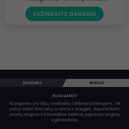
SUŽINOKITE DAUGIAU
ŽAIDĖJAMS
VERSLUI
„ROADGAMES“
Roadgames yra lobių medžioklės žaidimai tyrinėtojams. Tai
puikus būdas leisti laiką su šeima ir draugais. Nepamirštami
įmonių renginiai ir komandiniai žaidimai, paprastas renginių
organizavimas.