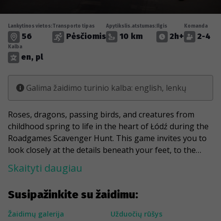
Lankytinos vietos:
Transporto tipas
Apytikslis.atstumas:
Ilgis
Komanda
56
Pėsčiomis
10 km
2h+
2-4
Kalba
en, pl
Galima žaidimo turinio kalba: english, lenkų
Roses, dragons, passing birds, and creatures from
childhood spring to life in the heart of Łódź during the
Roadgames Scavenger Hunt. This game invites you to
look closely at the details beneath your feet, to the
sides, and above, so pay attention. While searching for
Skaityti daugiau
clues, enjoy some of the best murals and art pieces
that this city has to offer. Get to know Łódź, On&Off
Susipažinkite su žaidimu:
Piotrkowska with Roadgames Scavenger Hunt.
Žaidimų galerija
Užduočių rūšys