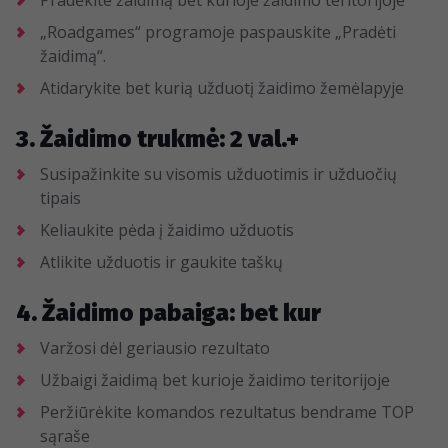
Pradėkite žaidimą bet kurioje žaidimo teritorijoje
„Roadgames“ programoje paspauskite „Pradėti
žaidimą“.
Atidarykite bet kurią užduotį žaidimo žemėlapyje
3. Žaidimo trukmė: 2 val.+
Susipažinkite su visomis užduotimis ir užduočių
tipais
Keliaukite pėda į žaidimo užduotis
Atlikite užduotis ir gaukite taškų
4. Žaidimo pabaiga: bet kur
Varžosi dėl geriausio rezultato
Užbaigi žaidimą bet kurioje žaidimo teritorijoje
Peržiūrėkite komandos rezultatus bendrame TOP
sąraše