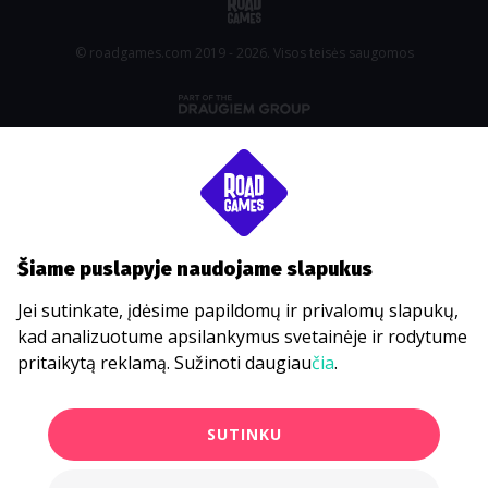
© roadgames.com 2019 - 2026. Visos teisės saugomos
Šiame puslapyje naudojame slapukus
Jei sutinkate, įdėsime papildomų ir privalomų slapukų,
kad analizuotume apsilankymus svetainėje ir rodytume
pritaikytą reklamą. Sužinoti daugiau
čia
.
SUTINKU