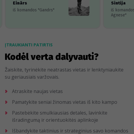
Einārs
Sintija
iš komandos "Gandrs"
iš komando
Agnese"
ĮTRAUKIANTI PATIRTIS
Kodėl verta dalyvauti?
Žaiskite, tyrinėkite neatrastas vietas ir lenktyniaukite
su geriausiais varžovais.
Atraskite naujas vietas
Pamatykite seniai žinomas vietas iš kito kampo
Pastebėkite smulkiausias detales, lavinkite
išradingumą ir orientuokitės aplinkoje
Išbandykite taktinius ir strateginius savo komandos