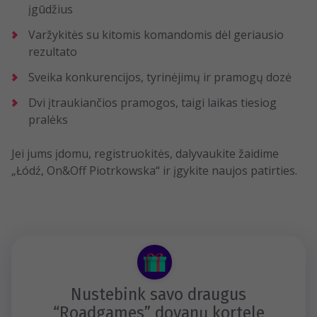
įgūdžius
Varžykitės su kitomis komandomis dėl geriausio
rezultato
Sveika konkurencijos, tyrinėjimų ir pramogų dozė
Dvi įtraukiančios pramogos, taigi laikas tiesiog
pralėks
Jei jums įdomu, registruokitės, dalyvaukite žaidime
„Łódź, On&Off Piotrkowska“ ir įgykite naujos patirties.
Nustebink savo draugus
“Roadgames” dovanų kortele