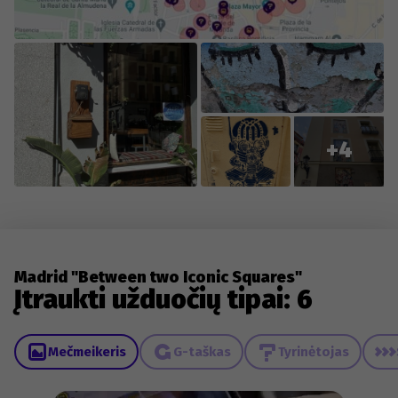
+4
Madrid "Between two Iconic Squares"
Įtraukti užduočių tipai: 6
Mečmeikeris
G-taškas
Tyrinėtojas