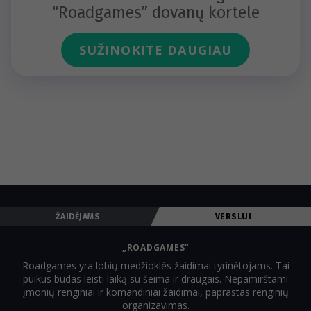
“Roadgames” dovanų kortele
SUŽINOKITE DAUGIAU
ŽAIDĖJAMS
VERSLUI
„ROADGAMES“
Roadgames yra lobių medžioklės žaidimai tyrinėtojams. Tai
puikus būdas leisti laiką su šeima ir draugais. Nepamirštami
įmonių renginiai ir komandiniai žaidimai, paprastas renginių
organizavimas.