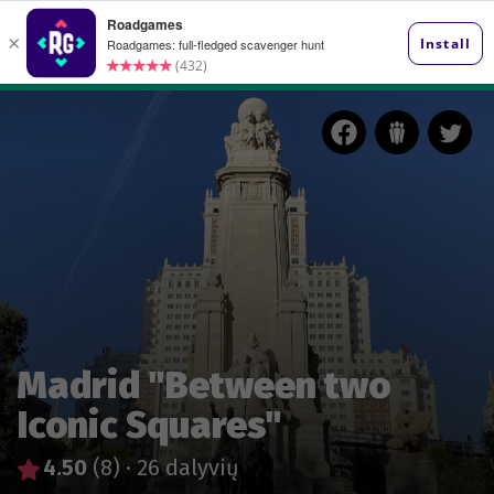
Madrid "Between two
Iconic Squares"
4.50
(8)
·
26 dalyvių