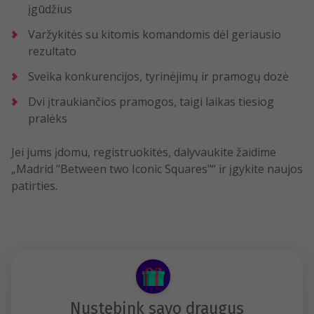
įgūdžius
Varžykitės su kitomis komandomis dėl geriausio
rezultato
Sveika konkurencijos, tyrinėjimų ir pramogų dozė
Dvi įtraukiančios pramogos, taigi laikas tiesiog
pralėks
Jei jums įdomu, registruokitės, dalyvaukite žaidime
„Madrid "Between two Iconic Squares"“ ir įgykite naujos
patirties.
Nustebink savo draugus