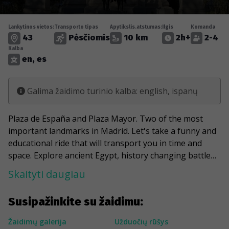
Lankytinos vietos:
Transporto tipas
Apytikslis.atstumas:
Ilgis
Komanda
43
Pėsčiomis
10 km
2h+
2-4
Kalba
en, es
Galima žaidimo turinio kalba: english, ispanų
Plaza de España and Plaza Mayor. Two of the most
important landmarks in Madrid. Let's take a funny and
educational ride that will transport you in time and
space. Explore ancient Egypt, history changing battles,
royalty and a lot of things while you ride the best way
Skaityti daugiau
to connect the two squares.
Susipažinkite su žaidimu:
Charge your phone and powerbank, use sunscreen
and be ready to explore.
Žaidimų galerija
Užduočių rūšys