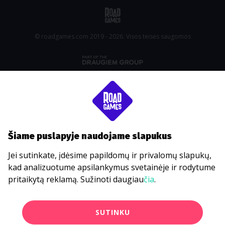
© roadgames.com 2019 - 2026. Visos teisės saugomos
Šiame puslapyje naudojame slapukus
Jei sutinkate, įdėsime papildomų ir privalomų slapukų,
kad analizuotume apsilankymus svetainėje ir rodytume
pritaikytą reklamą. Sužinoti daugiau
čia
.
SUTINKU