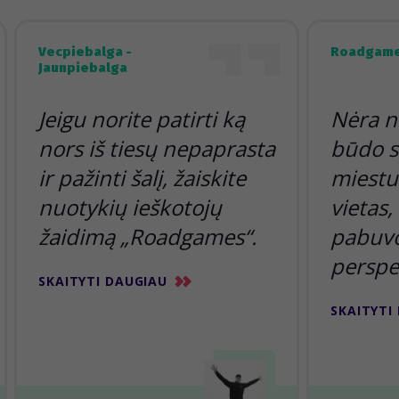
Vecpiebalga -
Roadgame
Jaunpiebalga
Jeigu norite patirti ką
Nėra n
nors iš tiesų nepaprasta
būdo s
ir pažinti šalį, žaiskite
miestu 
nuotykių ieškotojų
vietas,
žaidimą „Roadgames“.
pabuvoj
perspe
SKAITYTI DAUGIAU
SKAITYTI