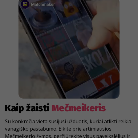
Kaip žaisti
Mečmeikeris
Su konkrečia vieta susijusi užduotis, kuriai atlikti reikia
vanagiško pastabumo. Eikite prie artimiausios
Mečmeikerio žymos, peržiūrėkite visus paveikslėlius ir