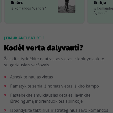
Einārs
Sintija
iš komandos "Gandrs"
iš komando
Agnese"
ĮTRAUKIANTI PATIRTIS
Kodėl verta dalyvauti?
Žaiskite, tyrinėkite neatrastas vietas ir lenktyniaukite
su geriausiais varžovais.
Atraskite naujas vietas
Pamatykite seniai žinomas vietas iš kito kampo
Pastebėkite smulkiausias detales, lavinkite
išradingumą ir orientuokitės aplinkoje
Išbandykite taktinius ir strateginius savo komandos