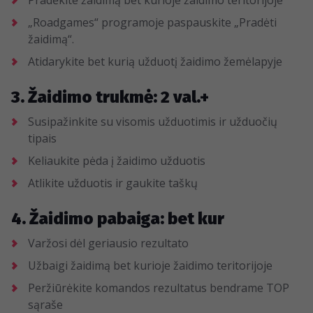
Pradėkite žaidimą bet kurioje žaidimo teritorijoje
„Roadgames“ programoje paspauskite „Pradėti
žaidimą“.
Atidarykite bet kurią užduotį žaidimo žemėlapyje
3. Žaidimo trukmė: 2 val.+
Susipažinkite su visomis užduotimis ir užduočių
tipais
Keliaukite pėda į žaidimo užduotis
Atlikite užduotis ir gaukite taškų
4. Žaidimo pabaiga: bet kur
Varžosi dėl geriausio rezultato
Užbaigi žaidimą bet kurioje žaidimo teritorijoje
Peržiūrėkite komandos rezultatus bendrame TOP
sąraše