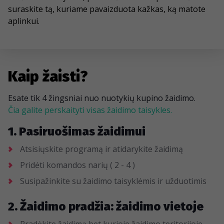
suraskite tą, kuriame pavaizduota kažkas, ką matote
aplinkui.
Kaip žaisti?
Esate tik 4 žingsniai nuo nuotykių kupino žaidimo.
Čia galite perskaityti visas žaidimo taisykles.
1. Pasiruošimas žaidimui
Atsisiųskite programą ir atidarykite žaidimą
Pridėti komandos narių ( 2 - 4 )
Susipažinkite su žaidimo taisyklėmis ir užduotimis
2. Žaidimo pradžia: žaidimo vietoje