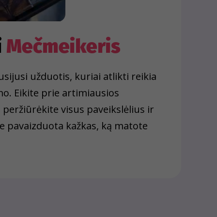
i
Mečmeikeris
sijusi užduotis, kuriai atlikti reikia
. Eikite prie artimiausios
eržiūrėkite visus paveikslėlius ir
me pavaizduota kažkas, ką matote