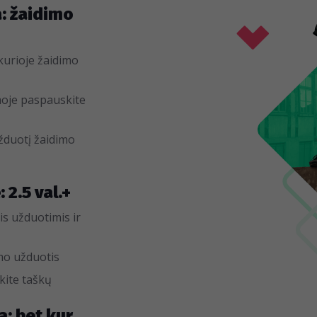
a: žaidimo
kurioje žaidimo
oje paspauskite
užduotį žaidimo
 2.5 val.+
is užduotimis ir
imo užduotis
ukite taškų
a: bet kur