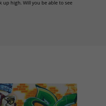
k up high. Will you be able to see
unknown and curious facts about
s and challenges. Let's play!