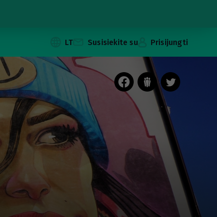
LT
Susisiekite su
Prisijungti