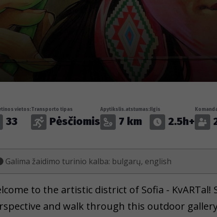
tinos vietos:
Transporto tipas
Apytikslis.atstumas:
Ilgis
Komand
33
Pėsčiomis
7 km
2.5h+
Galima žaidimo turinio kalba: bulgarų, english
lcome to the artistic district of Sofia - KvARTal!
rspective and walk through this outdoor gallery