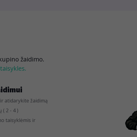
 kupino žaidimo.
taisykles.
aidimui
ir atidarykite žaidimą
( 2 - 4 )
o taisyklėmis ir