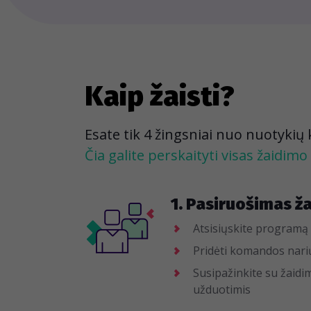
Kaip žaisti?
Esate tik 4 žingsniai nuo nuotykių
Čia galite perskaityti visas žaidimo 
1. Pasiruošimas ž
Atsisiųskite programą 
Pridėti komandos narių 
Susipažinkite su žaidim
užduotimis