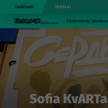
ŽAIDĖJAMS
VERSLUI
Žaidimai
Kaip žaisti
Dov
Sofia KvARTal