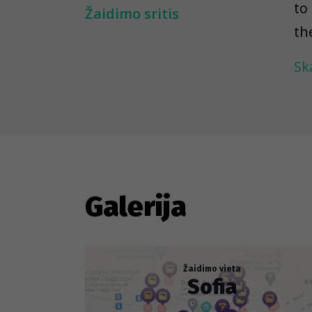
to
Žaidimo sritis
th
Sk
In
So
Galerija
Žaidimo vieta
Sofia