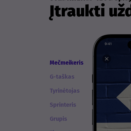
Įtraukti už
Mečmeikeris
G-taškas
Tyrinėtojas
Sprinteris
Grupis