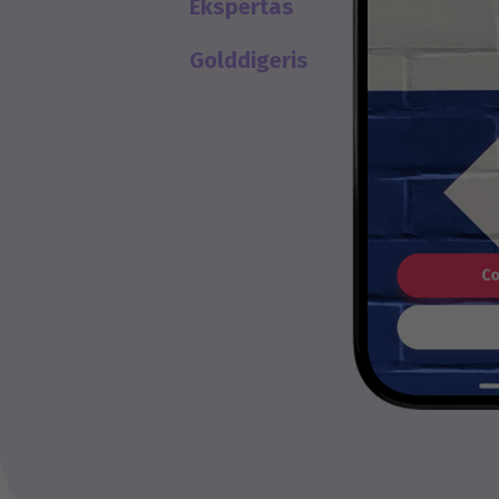
Ekspertas
Golddigeris