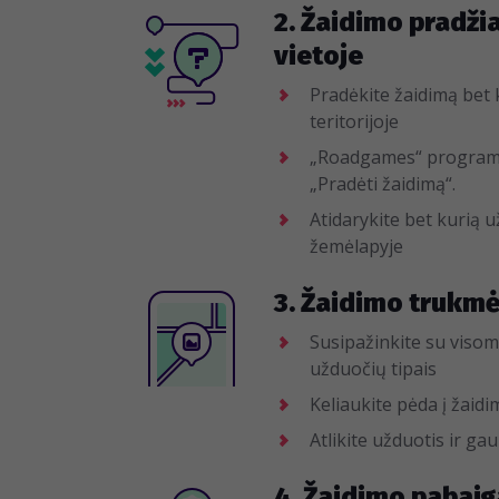
2. Žaidimo pradži
vietoje
Pradėkite žaidimą bet 
teritorijoje
„Roadgames“ program
„Pradėti žaidimą“.
Atidarykite bet kurią 
žemėlapyje
3. Žaidimo trukmė:
Susipažinkite su visom
užduočių tipais
Keliaukite pėda į žaid
Atlikite užduotis ir ga
4. Žaidimo pabaig