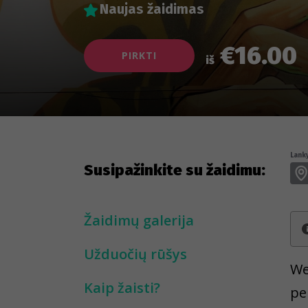
Naujas žaidimas
€16.00
PIRKTI
iš
Lanky
Susipažinkite su žaidimu:
Žaidimų galerija
Užduočių rūšys
We
Kaip žaisti?
pe