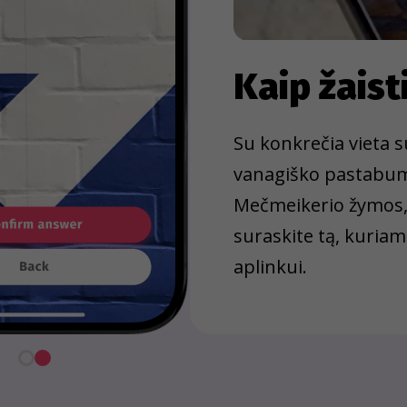
Kaip žaist
Su konkrečia vieta su
vanagiško pastabumo
Mečmeikerio žymos, p
suraskite tą, kuria
aplinkui.