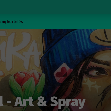
anų kortelės
 - Art & Spray