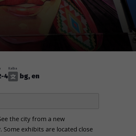
a
Kalba
2-4
bg, en
 See the city from a new
. Some exhibits are located close