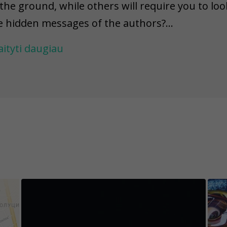
 the ground, while others will require you to loo
e hidden messages of the authors?
aityti daugiau
 addition to beautiful graffiti, you can expect 
fia, as well as a lot of fun with our hidden quize