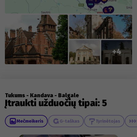
+4
Tukums - Kandava - Balgale
Įtraukti užduočių tipai: 5
Mečmeikeris
G-taškas
Tyrinėtojas