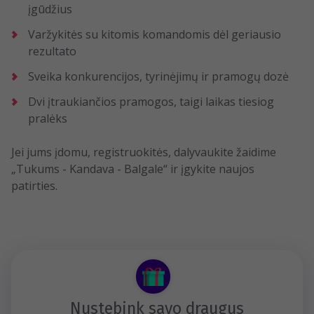
įgūdžius
Varžykitės su kitomis komandomis dėl geriausio
rezultato
Sveika konkurencijos, tyrinėjimų ir pramogų dozė
Dvi įtraukiančios pramogos, taigi laikas tiesiog
pralėks
Jei jums įdomu, registruokitės, dalyvaukite žaidime
„Tukums - Kandava - Balgale“ ir įgykite naujos
patirties.
Nustebink savo draugus