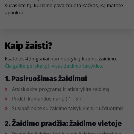
suraskite tą, kuriame pavaizduota kažkas, ką matote
aplinkui.
Kaip žaisti?
Esate tik 4 žingsniai nuo nuotykių kupino žaidimo.
Čia galite perskaityti visas žaidimo taisykles.
1. Pasiruošimas žaidimui
Atsisiųskite programą ir atidarykite žaidimą
Pridėti komandos narių ( 1 - 5 )
Susipažinkite su žaidimo taisyklėmis ir užduotimis
2. Žaidimo pradžia: žaidimo vietoje