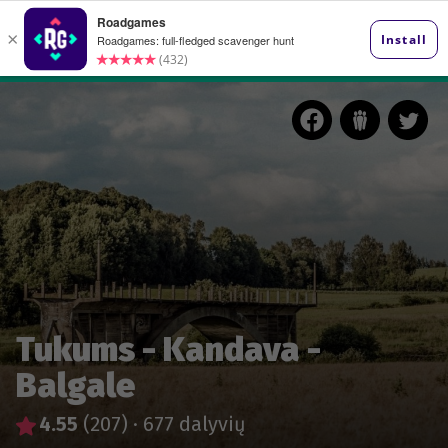
Tukums - Kandava -
Balgale
4.55
(207)
·
677 dalyvių