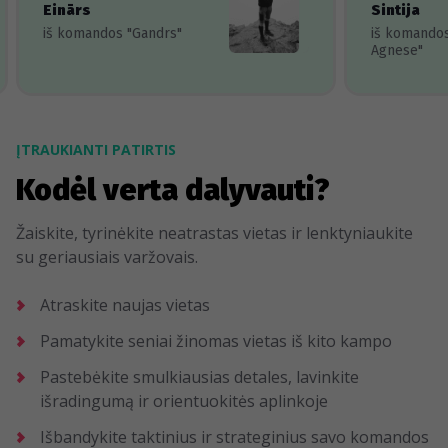
Einārs
Sintija
iš komandos "Gandrs"
iš komando
Agnese"
ĮTRAUKIANTI PATIRTIS
Kodėl verta dalyvauti?
Žaiskite, tyrinėkite neatrastas vietas ir lenktyniaukite
su geriausiais varžovais.
Atraskite naujas vietas
Pamatykite seniai žinomas vietas iš kito kampo
Pastebėkite smulkiausias detales, lavinkite
išradingumą ir orientuokitės aplinkoje
Išbandykite taktinius ir strateginius savo komandos