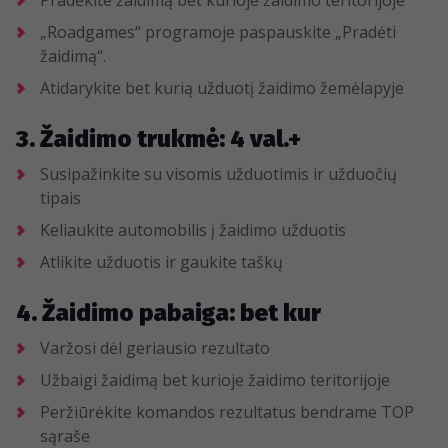
Pradėkite žaidimą bet kurioje žaidimo teritorijoje
„Roadgames“ programoje paspauskite „Pradėti
žaidimą“.
Atidarykite bet kurią užduotį žaidimo žemėlapyje
3. Žaidimo trukmė: 4 val.+
Susipažinkite su visomis užduotimis ir užduočių
tipais
Keliaukite automobilis į žaidimo užduotis
Atlikite užduotis ir gaukite taškų
4. Žaidimo pabaiga: bet kur
Varžosi dėl geriausio rezultato
Užbaigi žaidimą bet kurioje žaidimo teritorijoje
Peržiūrėkite komandos rezultatus bendrame TOP
sąraše