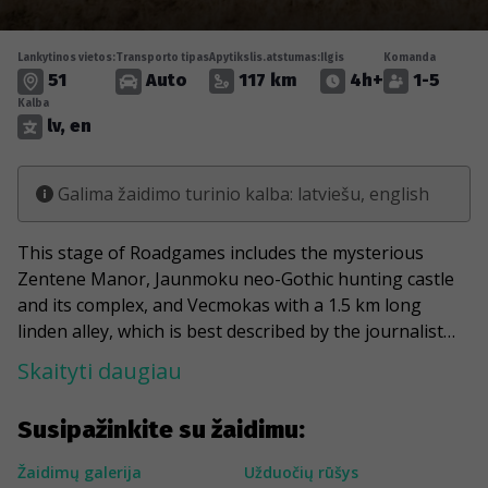
Lankytinos vietos:
Transporto tipas
Apytikslis.atstumas:
Ilgis
Komanda
51
Auto
117 km
4h+
1-5
Kalba
lv, en
Galima žaidimo turinio kalba: latviešu, english
This stage of Roadgames includes the mysterious
Zentene Manor, Jaunmoku neo-Gothic hunting castle
and its complex, and Vecmokas with a 1.5 km long
linden alley, which is best described by the journalist
Arnis Sablovskis: "For me, Vecmokas is a place where
Skaityti daugiau
the world of fairy tales touches the real world. Here all
of nature - trees, stones and everything else come to
Susipažinkite su žaidimu:
life. And the most beautiful thing of all - people also
come to life. It is as if you are suddenly tucked away
Žaidimų galerija
Užduočių rūšys