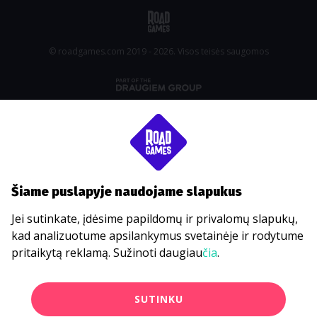
© roadgames.com 2019 - 2026. Visos teisės saugomos
Šiame puslapyje naudojame slapukus
Jei sutinkate, įdėsime papildomų ir privalomų slapukų,
kad analizuotume apsilankymus svetainėje ir rodytume
pritaikytą reklamą. Sužinoti daugiau
čia
.
SUTINKU