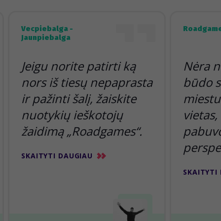
Vecpiebalga -
Roadgame
Jaunpiebalga
Jeigu norite patirti ką
Nėra n
nors iš tiesų nepaprasta
būdo s
ir pažinti šalį, žaiskite
miestu 
nuotykių ieškotojų
vietas,
žaidimą „Roadgames“.
pabuvoj
perspe
SKAITYTI DAUGIAU
SKAITYTI