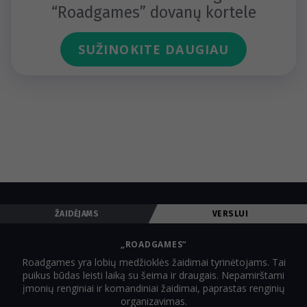
“Roadgames” dovanų kortele
SUŽINOKITE DAUGIAU
ŽAIDĖJAMS
VERSLUI
„ROADGAMES“
Roadgames yra lobių medžioklės žaidimai tyrinėtojams. Tai
puikus būdas leisti laiką su šeima ir draugais. Nepamirštami
įmonių renginiai ir komandiniai žaidimai, paprastas renginių
organizavimas.