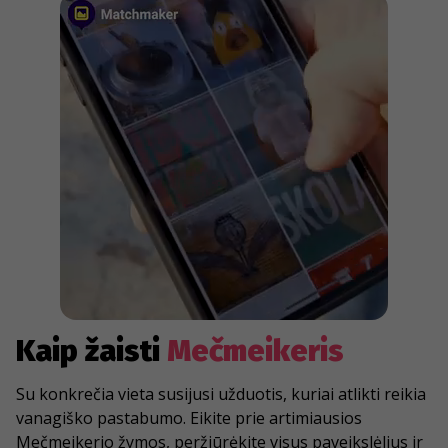
Kaip žaisti
Mečmeikeris
Su konkrečia vieta susijusi užduotis, kuriai atlikti reikia
vanagiško pastabumo. Eikite prie artimiausios
Mečmeikerio žymos, peržiūrėkite visus paveikslėlius ir