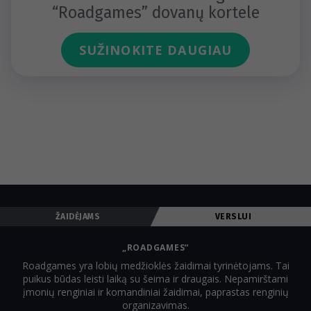
“Roadgames” dovanų kortele
SUŽINOKITE DAUGIAU
ŽAIDĖJAMS
VERSLUI
„ROADGAMES“
Roadgames yra lobių medžioklės žaidimai tyrinėtojams. Tai
puikus būdas leisti laiką su šeima ir draugais. Nepamirštami
įmonių renginiai ir komandiniai žaidimai, paprastas renginių
organizavimas.