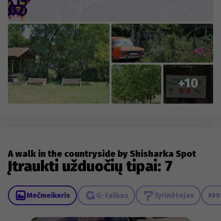
+10
​A walk in the countryside by Shisharka Spot
Įtraukti užduočių tipai: 7
Mečmeikeris
G-taškas
Tyrinėtojas