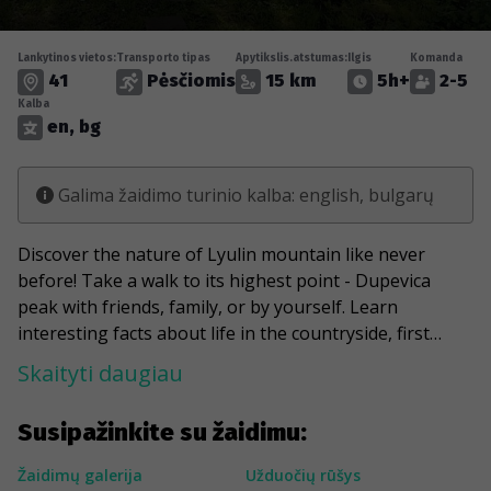
Lankytinos vietos:
Transporto tipas
Apytikslis.atstumas:
Ilgis
Komanda
41
Pėsčiomis
15 km
5h+
2-5
Kalba
en, bg
Galima žaidimo turinio kalba: english, bulgarų
​Discover the nature of Lyulin mountain like never
before! Take a walk to its highest point - Dupevica
peak with friends, family, or by yourself. Learn
interesting facts about life in the countryside, first
steps in the camping life, and the time when military
Skaityti daugiau
service was mandatory. Take your time to enjoy the
views of four surrounding mountains but not for too
Susipažinkite su žaidimu:
long, if you want to collect most points.
Žaidimų galerija
Užduočių rūšys