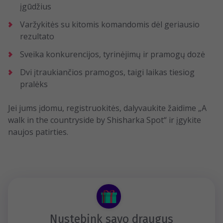
įgūdžius
Varžykitės su kitomis komandomis dėl geriausio
rezultato
Sveika konkurencijos, tyrinėjimų ir pramogų dozė
Dvi įtraukiančios pramogos, taigi laikas tiesiog
pralėks
Jei jums įdomu, registruokitės, dalyvaukite žaidime „​A
walk in the countryside by Shisharka Spot“ ir įgykite
naujos patirties.
Nustebink savo draugus