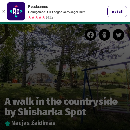
​A walk in the countryside
by Shisharka Spot
Naujas žaidimas