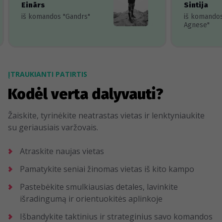
Einārs
Sintija
iš komandos "Gandrs"
iš komando
Agnese"
ĮTRAUKIANTI PATIRTIS
Kodėl verta dalyvauti?
Žaiskite, tyrinėkite neatrastas vietas ir lenktyniaukite
su geriausiais varžovais.
Atraskite naujas vietas
Pamatykite seniai žinomas vietas iš kito kampo
Pastebėkite smulkiausias detales, lavinkite
išradingumą ir orientuokitės aplinkoje
Išbandykite taktinius ir strateginius savo komandos