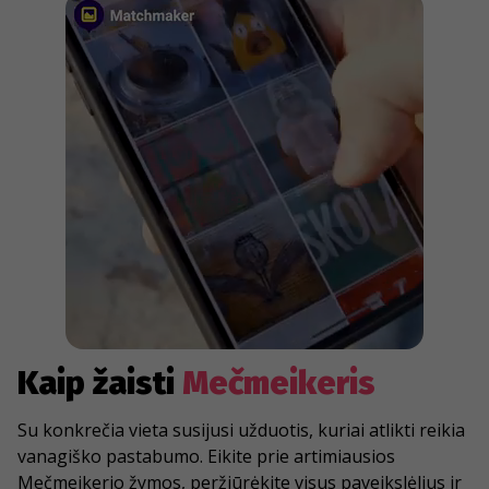
Kaip žaisti
Mečmeikeris
Su konkrečia vieta susijusi užduotis, kuriai atlikti reikia
vanagiško pastabumo. Eikite prie artimiausios
Mečmeikerio žymos, peržiūrėkite visus paveikslėlius ir