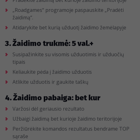
Pradėkite žaidimą bet kurioje žaidimo teritorijoje
„Roadgames“ programoje paspauskite „Pradėti
žaidimą“.
Atidarykite bet kurią užduotį žaidimo žemėlapyje
3. Žaidimo trukmė: 5 val.+
Susipažinkite su visomis užduotimis ir užduočių
tipais
Keliaukite pėda į žaidimo užduotis
Atlikite užduotis ir gaukite taškų
4. Žaidimo pabaiga: bet kur
Varžosi dėl geriausio rezultato
Užbaigi žaidimą bet kurioje žaidimo teritorijoje
Peržiūrėkite komandos rezultatus bendrame TOP
sąraše