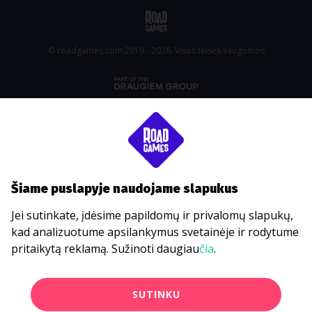
© roadgames.com 2019 - 2026. Visos teisės saugomos
Šiame puslapyje naudojame slapukus
Jei sutinkate, įdėsime papildomų ir privalomų slapukų,
kad analizuotume apsilankymus svetainėje ir rodytume
pritaikytą reklamą. Sužinoti daugiau
čia
.
SUTINKU