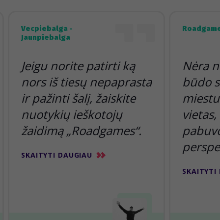
Vecpiebalga -
Roadgame
Jaunpiebalga
Jeigu norite patirti ką
Nėra n
nors iš tiesų nepaprasta
būdo s
ir pažinti šalį, žaiskite
miestu 
nuotykių ieškotojų
vietas,
žaidimą „Roadgames“.
pabuvoj
perspe
SKAITYTI DAUGIAU
SKAITYTI