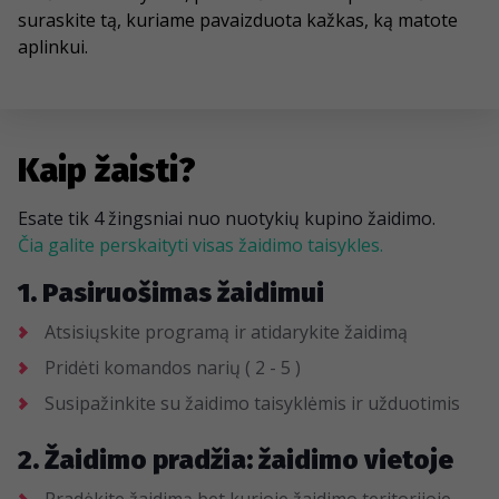
suraskite tą, kuriame pavaizduota kažkas, ką matote
aplinkui.
Kaip žaisti?
Esate tik 4 žingsniai nuo nuotykių kupino žaidimo.
Čia galite perskaityti visas žaidimo taisykles.
1. Pasiruošimas žaidimui
Atsisiųskite programą ir atidarykite žaidimą
Pridėti komandos narių ( 2 - 5 )
Susipažinkite su žaidimo taisyklėmis ir užduotimis
2. Žaidimo pradžia: žaidimo vietoje