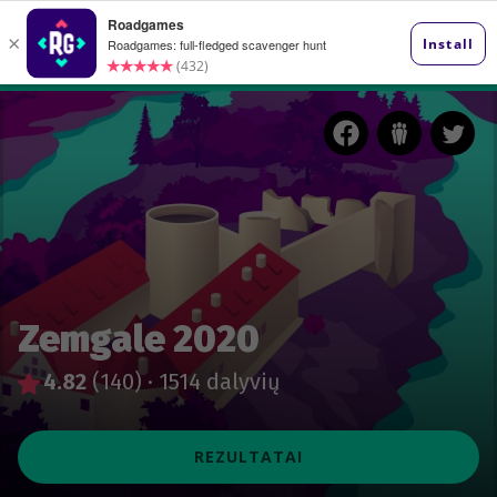
Zemgale 2020
4.82
(140)
·
1514 dalyvių
REZULTATAI