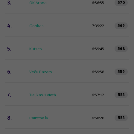
3.
OK Arona
6:56:55
570
4.
Gonkas
7:39:22
569
5.
Kutses
6:59:45
568
6.
Veču Bazars
6:59:58
559
7.
Tie, kas 1.vietā
6:57:12
553
8.
Paintme.lv
6:58:26
553