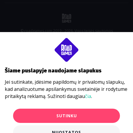
© roadgames.com 2019 - 2026. Visos teisės saugomos
Šiame puslapyje naudojame slapukus
Jei sutinkate, įdėsime papildomų ir privalomų slapukų,
kad analizuotume apsilankymus svetainėje ir rodytume
pritaikytą reklamą. Sužinoti daugiau
čia
.
SUTINKU
NUOSTATOS