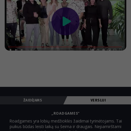
ŽAIDĖJAMS
VERSLUI
„ROADGAMES“
Roadgames yra lobių medžioklės žaidimai tyrinėtojams. Tai
puikus būdas leisti laiką su šeima ir draugais. Nepamirštami