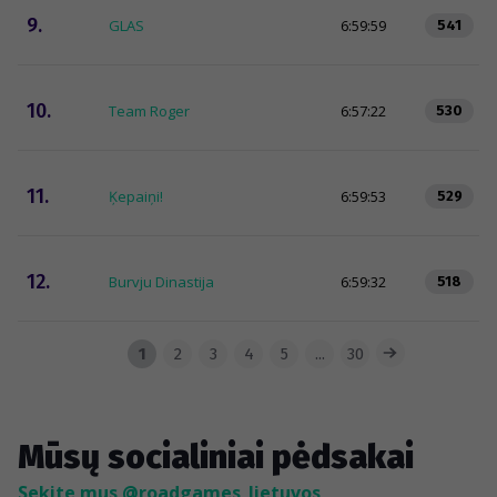
9.
GLAS
6:59:59
541
10.
Team Roger
6:57:22
530
11.
Ķepaiņi!
6:59:53
529
12.
Burvju Dinastija
6:59:32
518
1
2
3
4
5
...
30
Mūsų socialiniai pėdsakai
Sekite mus @roadgames_lietuvos