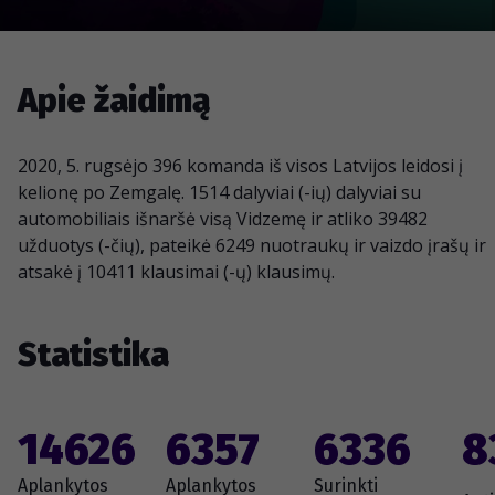
Apie žaidimą
2020, 5. rugsėjo 396 komanda iš visos Latvijos leidosi į
kelionę po Zemgalę. 1514 dalyviai (-ių) dalyviai su
automobiliais išnaršė visą Vidzemę ir atliko 39482
užduotys (-čių), pateikė 6249 nuotraukų ir vaizdo įrašų ir
atsakė į 10411 klausimai (-ų) klausimų.
Statistika
14626
6357
6336
8
Aplankytos
Aplankytos
Surinkti