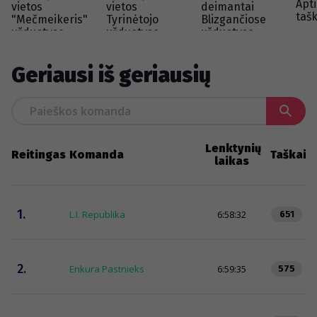
Apti
vietos
vietos
deimantai
tašk
"Mečmeikeris"
Tyrinėtojo
Blizgančiose
užduotyse
užduotyse
užduotyse
Geriausi iš geriausių
Lenktynių
Reitingas
Komanda
Taškai
laikas
1.
L.I. Republika
6:58:32
651
2.
Enkura Pastnieks
6:59:35
575