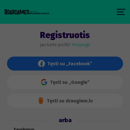
Registruotis
Jau turite profilį?
Prisijungti
Tęsti su „Facebook“
Tęsti su „Google“
Tęsti su draugiem.lv
arba
Pavadinimas