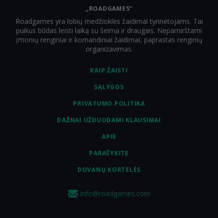
„ROADGAMES“
Roadgames yra lobių medžioklės žaidimai tyrinėtojams. Tai
puikus būdas leisti laiką su šeima ir draugais. Nepamirštami
įmonių renginiai ir komandiniai žaidimai, paprastas renginių
organizavimas.
KAIP ŽAISTI
SĄLYGOS
PRIVATUMO POLITIKA
DAŽNAI UŽDUODAMI KLAUSIMAI
APIE
PARAŠYKITE
DOVANŲ KORTELĖS
info@roadgames.com