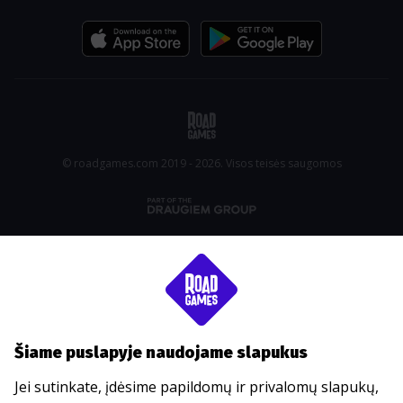
© roadgames.com 2019 - 2026. Visos teisės saugomos
Šiame puslapyje naudojame slapukus
Jei sutinkate, įdėsime papildomų ir privalomų slapukų,