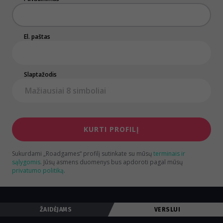
El. paštas
Slaptažodis
KURTI PROFILĮ
Sukurdami „Roadgames“ profilį sutinkate su mūsų
terminais ir
sąlygomis
.
Jūsų asmens duomenys bus apdoroti pagal mūsų
privatumo politiką
.
ŽAIDĖJAMS
VERSLUI