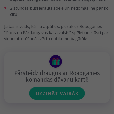
2 stundas būsi ierauts spēlē un nedomāsi ne par ko
citu
Ja tas ir veids, kā Tu atpūties, piesakies Roadgames
"Dons un Pārdaugavas karaļvalsts" spēlei un kļūsti par
vienu atcerēšanās vērtu notikumu bagātāks.
Pārsteidz draugus ar Roadgames
komandas dāvanu karti!
UZZINĀT VAIRĀK