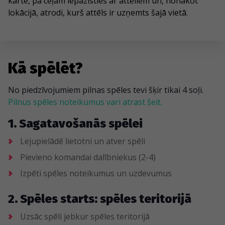
kartē, pa ceļam iepazīsties ar attēliem un, nonākot
lokācijā, atrodi, kurš attēls ir uzņemts šajā vietā.
Kā spēlēt?
No piedzīvojumiem pilnas spēles tevi šķir tikai 4 soļi.
Pilnus spēles noteikumus vari atrast šeit.
1. Sagatavošanās spēlei
Lejupielādē lietotni un atver spēli
Pievieno komandai dalībniekus (2-4)
Izpēti spēles noteikumus un uzdevumus
2. Spēles starts: spēles teritorijā
Uzsāc spēli jebkur spēles teritorijā