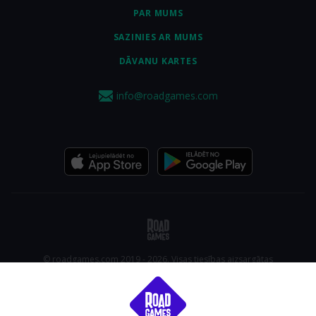
PAR MUMS
SAZINIES AR MUMS
DĀVANU KARTES
info@roadgames.com
© roadgames.com 2019 - 2026. Visas tiesības aizsargātas