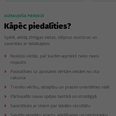
AIZRAUJOŠA PIEREDZE
Kāpēc piedalīties?
Spēlē, atklāj zīmīgas vietas, slēptus nostūrus un
sacenties ar labākajiem.
Nokļūsi vietās, par kurām iepriekš neko neesi
nojautis
Paskatīsies uz apskates vērtām vietām no cita
rakursa
Trenēsi vērību, attapību un prasmi orientēties vidē
Pārbaudīsi savas spējas taktikā un stratēģijā
Sacentīsies ar citiem par labāko rezultātu
Sajutīsi veselīgu azartu, atklāšanas un ceļotprieku