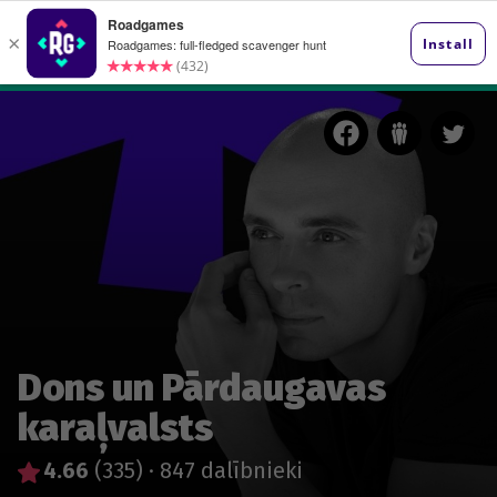
Dons un Pārdaugavas
karaļvalsts
4.66
(335)
·
847 dalībnieki