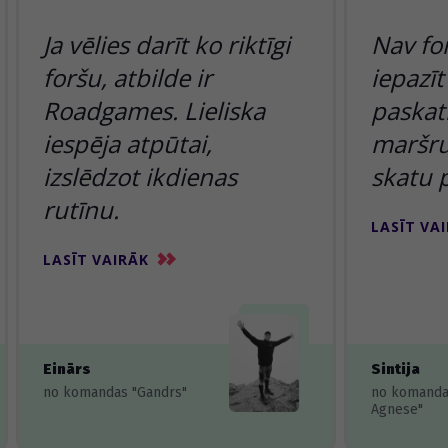
Ja vēlies darīt ko riktīgi
Nav fo
foršu, atbilde ir
iepazīt
Roadgames. Lieliska
paskatī
iespēja atpūtai,
maršru
izslēdzot ikdienas
skatu 
rutīnu.
LASĪT VA
LASĪT VAIRĀK
Einārs
Sintija
no komandas "Gandrs"
no komanda
Agnese"