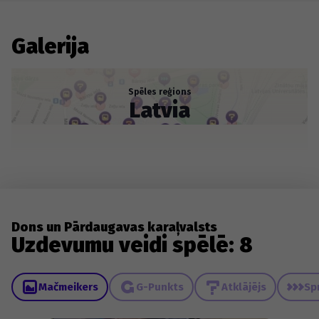
Galerija
Spēles reģions
Latvia
Dons un Pārdaugavas karaļvalsts
Uzdevumu veidi spēlē: 8
Mačmeikers
G-Punkts
Atklājējs
Sp