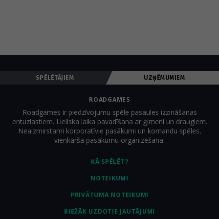
SPĒLĒTĀJIEM
UZŅĒMUMIEM
ROADGAMES
Roadgames ir piedzīvojumu spēle pasaules izzināšanas
entuziastiem. Lieliska laika pavadīšana ar ģimeni un draugiem.
Neaizmirstami korporatīvie pasākumi un komandu spēles,
vienkārša pasākumu organizēšana.
KĀ SPĒLĒT?
NOTEIKUMI
PRIVĀTUMA NOTEIKUMI
BIEŽĀK UZDOTIE JAUTĀJUMI