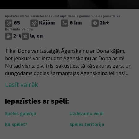
Apskates vietas:
Pārvietošanās veids
Aptuvenais garums:
Spēles pamatlaiks
65
Kājām
6 km
2h+
Komandā
Valoda
2-4
lv, en
Tikai Dons var izstaigāt Āgenskalnu ar Dona kājām,
bet jebkurš var ieraudzīt Āgenskalnu ar Dona acīm!
Nu tad viens, div, trīs, sakusties, tā kā sakuras zars, un
dungodams dodies šarmantajās Āgenskalna ieliņās!
Kopā ar Ojāra Vācieša garu kā viens no astoņiem
Lasīt vairāk
kustoņiem ieļepato Arkādijas parkā, kur zaļo karameļu
koki, un pie ūdenskrituma pasveicini mazo māsu upi!
Iepazīsties ar spēli:
Jūgendstila arhitektūra maigi vilinās savos vīteņos,
raitāk soļot liks bargi lauvas, bet Āgenskalna tirgus
Spēles galerija
Uzdevumu veidi
ļaus justies kā tūristam. Un, kad dzeltenais pieneņu
Kā spēlēt?
Spēles teritorija
lauks Tevi vairs neuztrauks, iesoļo Uzvaras parkā kā uz
Eirovīzijas skatuves un sajūti uzvaras garšu!