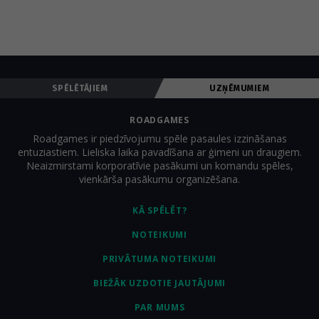
SPĒLĒTĀJIEM
UZŅĒMUMIEM
ROADGAMES
Roadgames ir piedzīvojumu spēle pasaules izzināšanas
entuziastiem. Lieliska laika pavadīšana ar ģimeni un draugiem.
Neaizmirstami korporatīvie pasākumi un komandu spēles,
vienkārša pasākumu organizēšana.
KĀ SPĒLĒT?
NOTEIKUMI
PRIVĀTUMA NOTEIKUMI
BIEŽĀK UZDOTIE JAUTĀJUMI
PAR MUMS