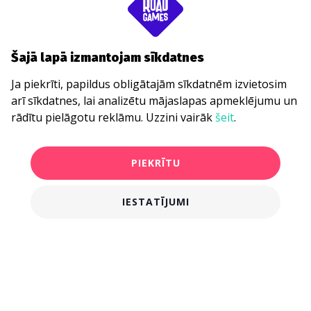
Šajā lapā izmantojam sīkdatnes
Ja piekrīti, papildus obligātajām sīkdatnēm izvietosim
arī sīkdatnes, lai analizētu mājaslapas apmeklējumu un
rādītu pielāgotu reklāmu. Uzzini vairāk
šeit
.
PIEKRĪTU
IESTATĪJUMI
€16.00
PIRKT