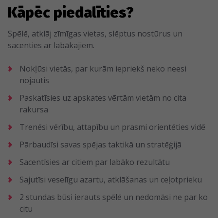
Kāpēc piedalīties?
Spēlē, atklāj zīmīgas vietas, slēptus nostūrus un
sacenties ar labākajiem.
Nokļūsi vietās, par kurām iepriekš neko neesi
nojautis
Paskatīsies uz apskates vērtām vietām no cita
rakursa
Trenēsi vērību, attapību un prasmi orientēties vidē
Pārbaudīsi savas spējas taktikā un stratēģijā
Sacentīsies ar citiem par labāko rezultātu
Sajutīsi veselīgu azartu, atklāšanas un ceļotprieku
2 stundas būsi ierauts spēlē un nedomāsi ne par ko
citu