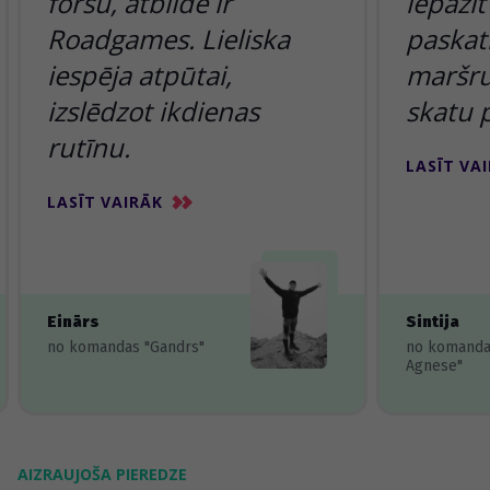
foršu, atbilde ir
iepazīt
Roadgames. Lieliska
paskatī
iespēja atpūtai,
maršru
izslēdzot ikdienas
skatu 
rutīnu.
LASĪT VA
LASĪT VAIRĀK
Einārs
Sintija
no komandas "Gandrs"
no komanda
Agnese"
AIZRAUJOŠA PIEREDZE