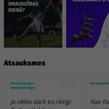
Atsauksmes
Vecpiebalga -
Roadgame
Jaunpiebalga
Ja vēlies darīt ko riktīgi
Nav fo