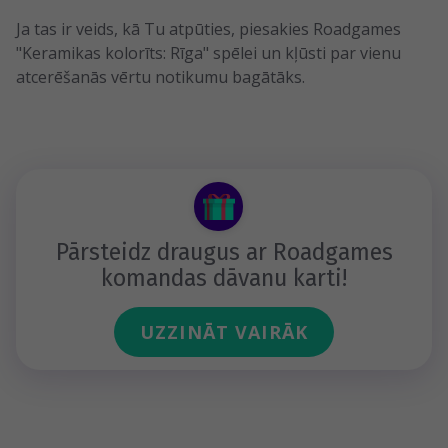
Ja tas ir veids, kā Tu atpūties, piesakies Roadgames
"Keramikas kolorīts: Rīga" spēlei un kļūsti par vienu
atcerēšanās vērtu notikumu bagātāks.
Pārsteidz draugus ar Roadgames
komandas dāvanu karti!
UZZINĀT VAIRĀK