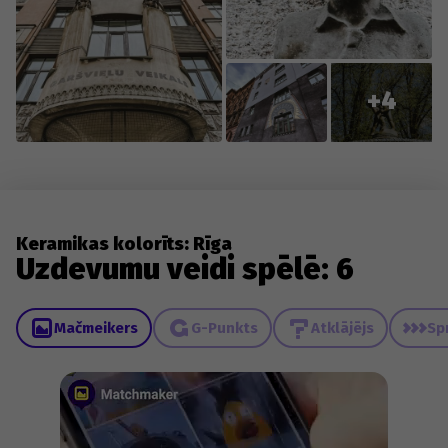
+4
Keramikas kolorīts: Rīga
Uzdevumu veidi spēlē: 6
Mačmeikers
G-Punkts
Atklājējs
Sp