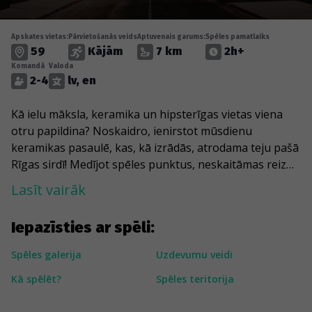
Apskates vietas:
Pārvietošanās veids
Aptuvenais garums:
Spēles pamatlaiks
59
Kājām
7 km
2h+
Komandā
Valoda
2-4
lv, en
Kā ielu māksla, keramika un hipsterīgas vietas viena
otru papildina? Noskaidro, ienirstot mūsdienu
keramikas pasaulē, kas, kā izrādās, atrodama teju pašā
Rīgas sirdī! Medījot spēles punktus, neskaitāmas reizes
saskarsies ar Zahara Ze tēliem, kas veidoti no
Lasīt vairāk
keramikas krāsām, koka un citiem materiāliem. Līdz ar
tiem nonāksi pie vairākām Rīgas centra hipsterīgajām
Iepazīsties ar spēli:
un radošajām telpām: “LOOK!”, “KIM?”, “Māksla Xo”,
“M/Darbnīcas”, galerijas “Alma” un “Sporta 2” kvartāla.
Spēles galerija
Uzdevumu veidi
Turklāt keramikas unikalitāti atklāsi arī caur “Streets of
Kā spēlēt?
Spēles teritorija
Baltic” projektu, “Krasta keramikas” studiju un Thobek,
Lazy Bra un citu mākslinieku darbiem.