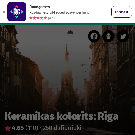
Keramikas kolorīts: Rīga
4.65
(110)
·
250 dalībnieki