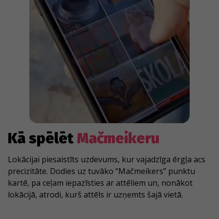
Kā spēlēt
Mačmeikeru
Lokācijai piesaistīts uzdevums, kur vajadzīga ērgļa acs
precizitāte. Dodies uz tuvāko “Mačmeikers” punktu
kartē, pa ceļam iepazīsties ar attēliem un, nonākot
lokācijā, atrodi, kurš attēls ir uzņemts šajā vietā.