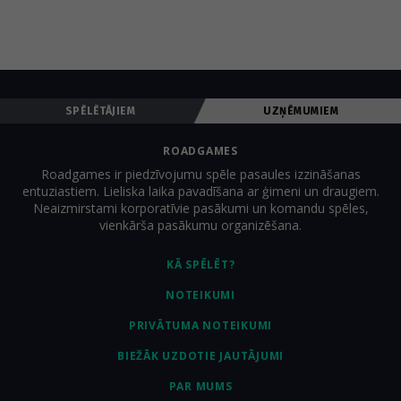
SPĒLĒTĀJIEM
UZŅĒMUMIEM
ROADGAMES
Roadgames ir piedzīvojumu spēle pasaules izzināšanas
entuziastiem. Lieliska laika pavadīšana ar ģimeni un draugiem.
Neaizmirstami korporatīvie pasākumi un komandu spēles,
vienkārša pasākumu organizēšana.
KĀ SPĒLĒT?
NOTEIKUMI
PRIVĀTUMA NOTEIKUMI
BIEŽĀK UZDOTIE JAUTĀJUMI
PAR MUMS