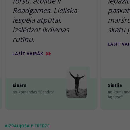
foršu, atbilde ir
iepazīt
Roadgames. Lieliska
paskatī
iespēja atpūtai,
maršru
izslēdzot ikdienas
skatu 
rutīnu.
LASĪT VA
LASĪT VAIRĀK
Einārs
Sintija
no komandas "Gandrs"
no komanda
Agnese"
AIZRAUJOŠA PIEREDZE