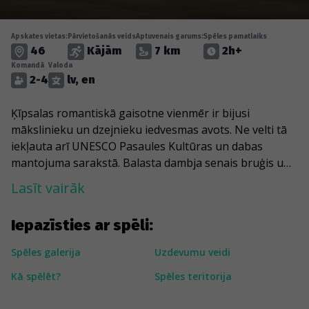
Apskates vietas:
Pārvietošanās veids
Aptuvenais garums:
Spēles pamatlaiks
46
Kājām
7 km
2h+
Komandā
Valoda
2-4
lv, en
Ķīpsalas romantiskā gaisotne vienmēr ir bijusi
mākslinieku un dzejnieku iedvesmas avots. Ne velti tā
iekļauta arī UNESCO Pasaules Kultūras un dabas
mantojuma sarakstā. Balasta dambja senais bruģis un
unikālā koka arhitektūra te mijas ar fabrikas ēku
Lasīt vairāk
ķieģeļiem un mūsdienīgiem arhitektūras risinājumiem.
Spēles ceļi tevi vedīs gan uz moderno RTU studentu
Iepazīsties ar spēli:
pilsētiņu, gan iespaidīgo, stikloto Saules akmeni. Īpaša
vieta, kur noteikti piestāt, ir, iespējams, vislabāk
Spēles galerija
Uzdevumu veidi
paslēptais muzejs Rīgā - Žaņa Lipkes memoriāls. Te II
Kā spēlēt?
Spēles teritorija
pasaules kara laikā viņš slēpa un no nāves izglāba
vairākus desmitus ebreju.