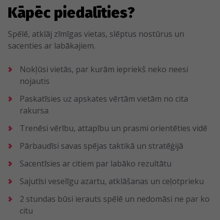
Kāpēc piedalīties?
Spēlē, atklāj zīmīgas vietas, slēptus nostūrus un
sacenties ar labākajiem.
Nokļūsi vietās, par kurām iepriekš neko neesi
nojautis
Paskatīsies uz apskates vērtām vietām no cita
rakursa
Trenēsi vērību, attapību un prasmi orientēties vidē
Pārbaudīsi savas spējas taktikā un stratēģijā
Sacentīsies ar citiem par labāko rezultātu
Sajutīsi veselīgu azartu, atklāšanas un ceļotprieku
2 stundas būsi ierauts spēlē un nedomāsi ne par ko
citu