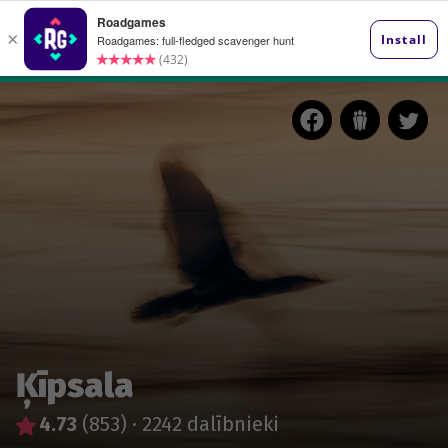
Ķīpsala
4.73
(853)
·
2242 dalībnieki