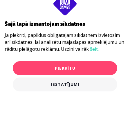
Šajā lapā izmantojam sīkdatnes
Ja piekrīti, papildus obligātajām sīkdatnēm izvietosim
arī sīkdatnes, lai analizētu mājaslapas apmeklējumu un
rādītu pielāgotu reklāmu. Uzzini vairāk
šeit
.
PIEKRĪTU
IESTATĪJUMI
€16.00
PIRKT