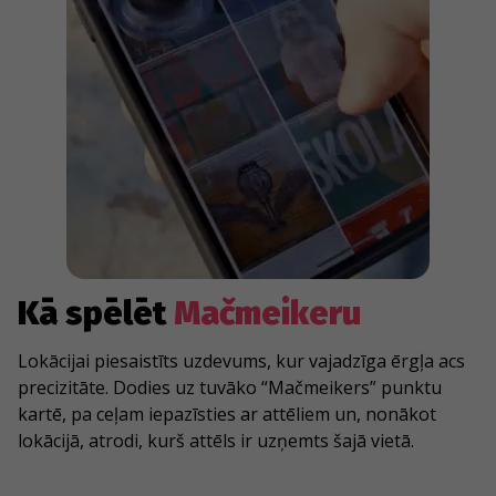
Kā spēlēt
Mačmeikeru
Lokācijai piesaistīts uzdevums, kur vajadzīga ērgļa acs
precizitāte. Dodies uz tuvāko “Mačmeikers” punktu
kartē, pa ceļam iepazīsties ar attēliem un, nonākot
lokācijā, atrodi, kurš attēls ir uzņemts šajā vietā.