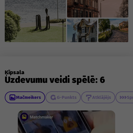
Ķīpsala
Uzdevumu veidi spēlē: 6
Mačmeikers
G-Punkts
Atklājējs
Sp