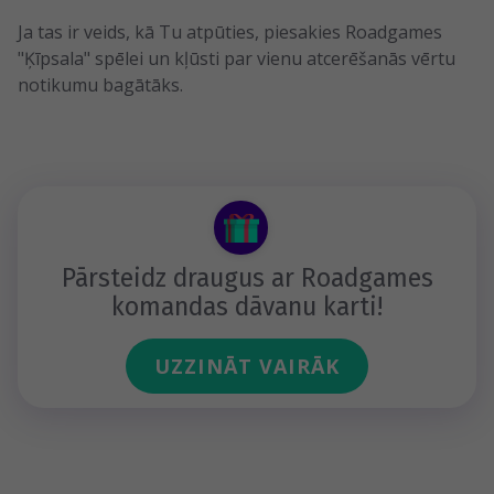
Ja tas ir veids, kā Tu atpūties, piesakies Roadgames
"Ķīpsala" spēlei un kļūsti par vienu atcerēšanās vērtu
notikumu bagātāks.
Pārsteidz draugus ar Roadgames
komandas dāvanu karti!
UZZINĀT VAIRĀK