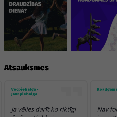
Atsauksmes
Vecpiebalga -
Roadgame
Jaunpiebalga
Ja vēlies darīt ko riktīgi
Nav fo