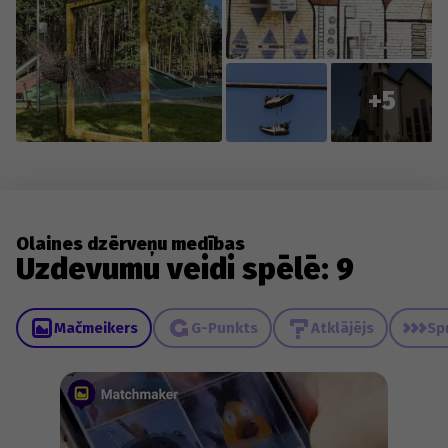
+5
Olaines dzērveņu medības
Uzdevumu veidi spēlē: 9
Mačmeikers
G-Punkts
Atklājējs
Sp