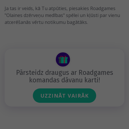
Ja tas ir veids, kā Tu atpūties, piesakies Roadgames
"Olaines dzērveņu medības" spēlei un kļūsti par vienu
atcerēšanās vērtu notikumu bagātāks.
Pārsteidz draugus ar Roadgames
komandas dāvanu karti!
UZZINĀT VAIRĀK