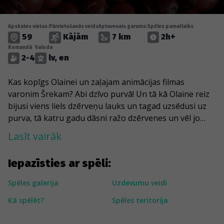
Apskates vietas:
Pārvietošanās veids
Aptuvenais garums:
Spēles pamatlaiks
59
Kājām
7 km
2h+
Komandā
Valoda
2-4
lv, en
Kas kopīgs Olainei un zaļajam animācijas filmas
varonim Šrekam? Abi dzīvo purvā! Un tā kā Olaine reiz
bijusi viens liels dzērveņu lauks un tagad uzsēdusi uz
purva, tā katru gadu dāsni ražo dzērvenes un vēl jo
vairāk - tieši tāpēc katru gadu ogu lasīšanas sezonas
Lasīt vairāk
sākums tiek atzīmēts ar nu jau tradicionālo ''Dzērveņu
festivālu''. Tieši tādēļ Olaines orientēšanās
Iepazīsties ar spēli:
piedzīvojuma zvaigzne būs viņa - dzērvene! Bet tas
nebūt nebūs viss - spēles gaitā apskatīsi īstu “Spēka
Spēles galerija
Uzdevumu veidi
vietu” un Pirmā pasaules kara ierakumus. Nonāksi arī
Kā spēlēt?
Spēles teritorija
pie liela korporatīvā “milža”, kas sargā ieeju teritorijā,
kur kādreiz saujām varēja lasīt dzērvenes. Un vai zināji,