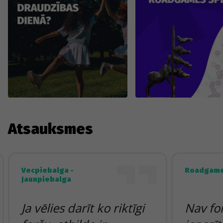
Atsauksmes
Vecpiebalga -
Roadgame
Jaunpiebalga
Ja vēlies darīt ko riktīgi
Nav fo