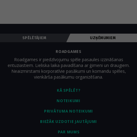
SPĒLĒTĀJIEM
UZŅĒMUMIEM
ROADGAMES
Roadgames ir piedzīvojumu spēle pasaules izzināšanas
entuziastiem. Lieliska laika pavadīšana ar ģimeni un draugiem.
Neaizmirstami korporatīvie pasākumi un komandu spēles,
vienkārša pasākumu organizēšana.
KĀ SPĒLĒT?
NOTEIKUMI
PRIVĀTUMA NOTEIKUMI
BIEŽĀK UZDOTIE JAUTĀJUMI
PAR MUMS