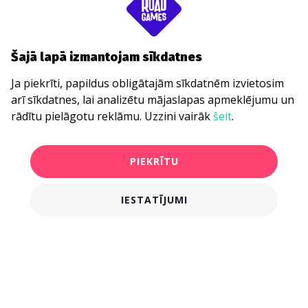
Šajā lapā izmantojam sīkdatnes
Ja piekrīti, papildus obligātajām sīkdatnēm izvietosim
arī sīkdatnes, lai analizētu mājaslapas apmeklējumu un
rādītu pielāgotu reklāmu. Uzzini vairāk
šeit
.
PIEKRĪTU
IESTATĪJUMI
€16.00
PIRKT