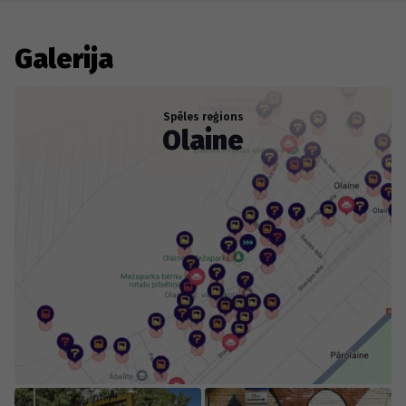
ka Olainei ir savs Mežaparks un īsts acu prieks - Baltijā
visaugstākais grafiti?
Galerija
Spēles reģions
Olaine