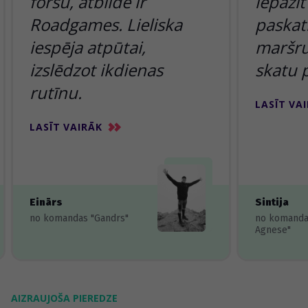
foršu, atbilde ir
iepazīt
Roadgames. Lieliska
paskatī
iespēja atpūtai,
maršru
izslēdzot ikdienas
skatu 
rutīnu.
LASĪT VA
LASĪT VAIRĀK
Einārs
Sintija
no komandas "Gandrs"
no komanda
Agnese"
AIZRAUJOŠA PIEREDZE