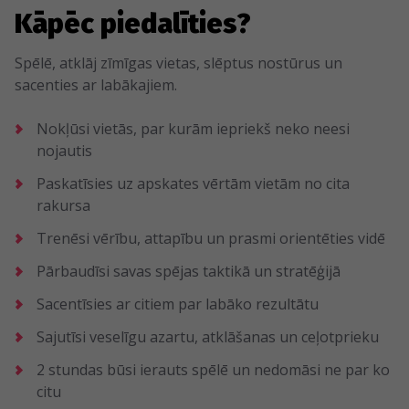
Kāpēc piedalīties?
Spēlē, atklāj zīmīgas vietas, slēptus nostūrus un
sacenties ar labākajiem.
Nokļūsi vietās, par kurām iepriekš neko neesi
nojautis
Paskatīsies uz apskates vērtām vietām no cita
rakursa
Trenēsi vērību, attapību un prasmi orientēties vidē
Pārbaudīsi savas spējas taktikā un stratēģijā
Sacentīsies ar citiem par labāko rezultātu
Sajutīsi veselīgu azartu, atklāšanas un ceļotprieku
2 stundas būsi ierauts spēlē un nedomāsi ne par ko
citu