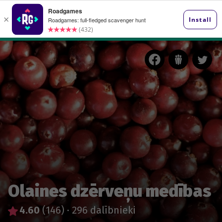
Olaines dzērveņu medības
4.60
(146)
·
296 dalībnieki