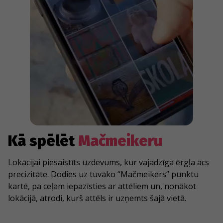
Kā spēlēt
Mačmeikeru
Lokācijai piesaistīts uzdevums, kur vajadzīga ērgļa acs
precizitāte. Dodies uz tuvāko “Mačmeikers” punktu
kartē, pa ceļam iepazīsties ar attēliem un, nonākot
lokācijā, atrodi, kurš attēls ir uzņemts šajā vietā.