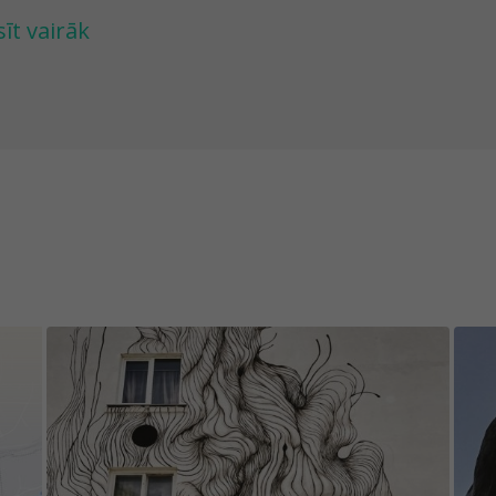
sīt vairāk
i spēlē iekļauto uzdevumu saturs būtu aizraujoš
rsteigt, izvēlētie objekti ir ne tikai pastāvīgi nem
gums nav prognozējams. Tāpēc vēlamies Tevi jau 
tuācijas, kad kādā no uzdevumiem objekts ir paz
rkrāsots vai bojāts. Tāpat, lūdzu, ņem vērā, ka d
iegs, migla) ne visiem spēles objektiem var ērti p
ēles saturs tiek labots un atjaunots sadarbībā a
tram, kurš pievieno jaunu spēles saturu vai in