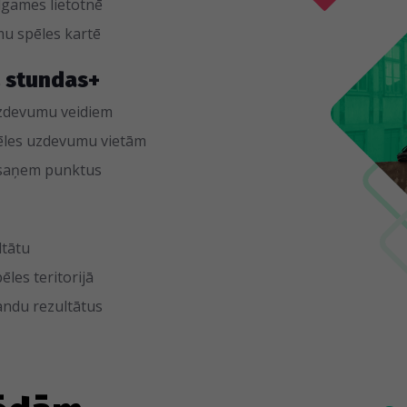
dgames lietotnē
u spēles kartē
2 stundas+
 uzdevumu veidiem
ēles uzdevumu vietām
 saņem punktus
ltātu
ēles teritorijā
ndu rezultātus