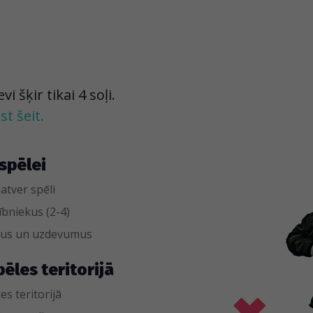
 šķir tikai 4 soļi.
t šeit.
spēlei
 atver spēli
bniekus (2-4)
umus un uzdevumus
pēles teritorijā
es teritorijā