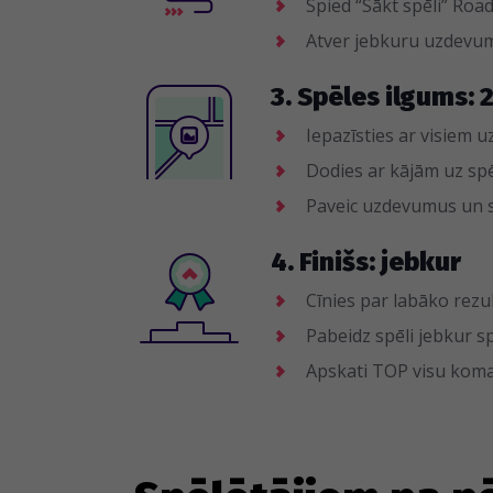
Spied “Sākt spēli” Roa
Atver jebkuru uzdevum
3. Spēles ilgums: 
Iepazīsties ar visiem
Dodies ar kājām uz sp
Paveic uzdevumus un
4. Finišs: jebkur
Cīnies par labāko rezu
Pabeidz spēli jebkur sp
Apskati TOP visu koma