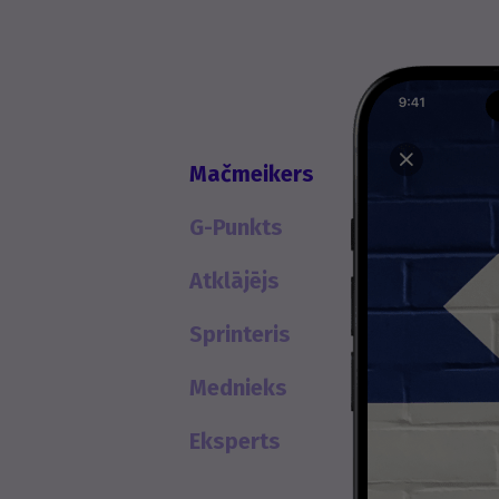
Mačmeikers
G-Punkts
Atklājējs
Sprinteris
Mednieks
Eksperts