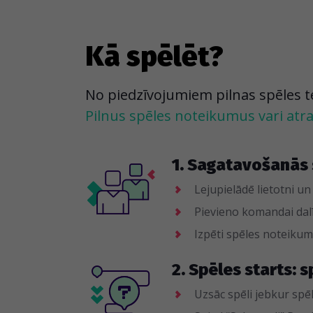
Kā spēlēt?
No piedzīvojumiem pilnas spēles tevi
Pilnus spēles noteikumus vari atras
1. Sagatavošanās 
Lejupielādē lietotni un
Pievieno komandai dalī
Izpēti spēles noteik
2. Spēles starts: s
Uzsāc spēli jebkur spēl