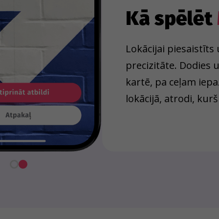
Kā spēlēt
Lokācijai piesaistīt
precizitāte. Dodies
kartē, pa ceļam iepa
lokācijā, atrodi, kurš