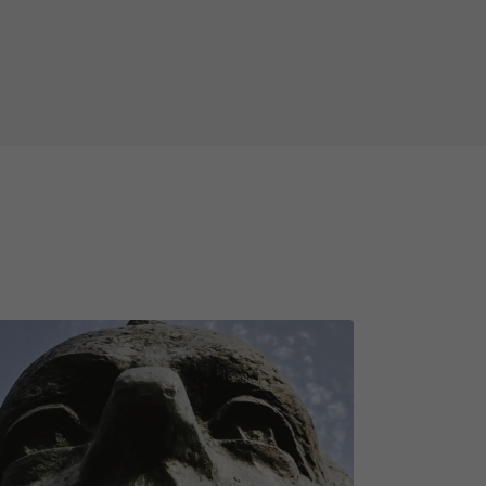
s un tāds, kurš Tevi varētu
ainīgi, bet arī tādi, kuru dzīves
iepriekš pabrīdināt, ka var būt
udis, nomainīts, nojaukts,
ažādos laikapstākļos (lietus,
iekļūt un tos ieraudzīt.
r jums, spēlētājiem, tāpēc paldies
formē par esošā satura izmaiņām.