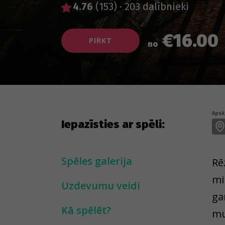
4.76
(153)
·
203 dalībnieki
€16.00
PIRKT
no
Apska
Iepazīsties ar spēli:
Spēles galerija
Rē
mi
Uzdevumu veidi
ga
Kā spēlēt?
mu