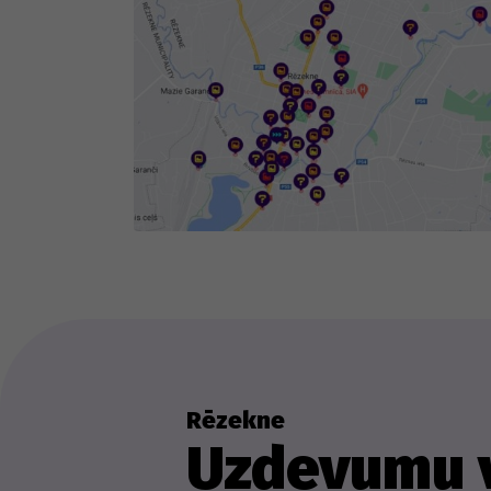
Rēzekne
Uzdevumu v