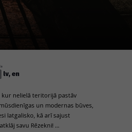
da
lv, en
 kur nelielā teritorijā pastāv
an mūsdienīgas un modernas būves,
i latgalisko, kā arī sajust
atklāj savu Rēzekni!