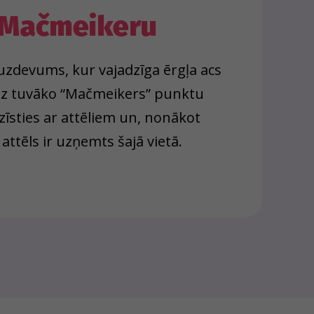
Mačmeikeru
s uzdevums, kur vajadzīga ērgļa acs
 uz tuvāko “Mačmeikers” punktu
zīsties ar attēliem un, nonākot
 attēls ir uzņemts šajā vietā.