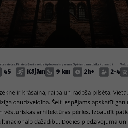
tes vietas:
Pārvietošanās veids
Aptuvenais garums:
Spēles pamatlaiks
Komandā
Valo
45
Kājām
9 km
2h+
2-4
zekne ir krāsaina, raiba un radoša pilsēta. Vieta,
lzīga daudzveidība. Šeit iespējams apskatīt g
n vēsturiskas arhitektūras pērles. Izbaudīt paties
ltinacionālo dažādību. Dodies piedzīvojumā un 