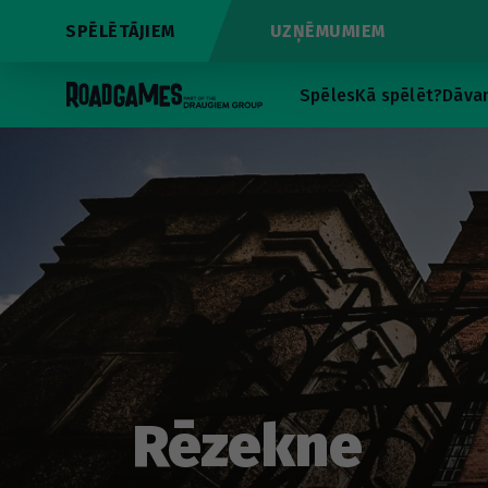
SPĒLĒTĀJIEM
UZŅĒMUMIEM
Spēles
Kā spēlēt?
Dāvan
Rēzekne