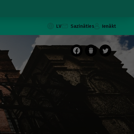
LV
Sazināties
Ienākt