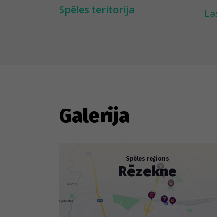
Spēles teritorija
La
---
La
pā
il
si
pā
Galerija
sn
Sp
Spēles reģions
Rēzekne
ka