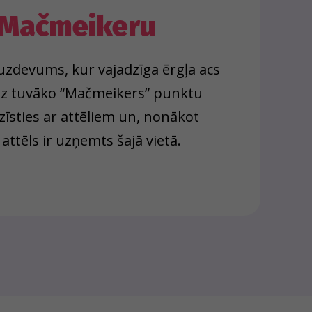
Mačmeikeru
s uzdevums, kur vajadzīga ērgļa acs
 uz tuvāko “Mačmeikers” punktu
zīsties ar attēliem un, nonākot
 attēls ir uzņemts šajā vietā.