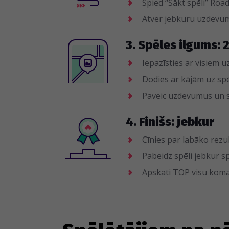
Spied “Sākt spēli” Roa
Atver jebkuru uzdevum
3. Spēles ilgums: 
Iepazīsties ar visiem
Dodies ar kājām uz sp
Paveic uzdevumus un
4. Finišs: jebkur
Cīnies par labāko rezu
Pabeidz spēli jebkur sp
Apskati TOP visu koma