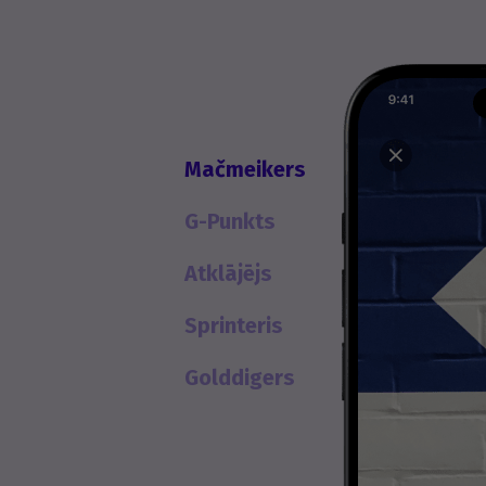
Mačmeikers
G-Punkts
Atklājējs
Sprinteris
Golddigers