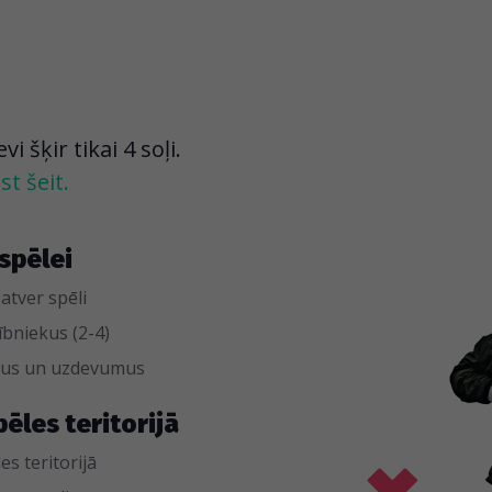
 šķir tikai 4 soļi.
t šeit.
spēlei
 atver spēli
bniekus (2-4)
umus un uzdevumus
pēles teritorijā
es teritorijā