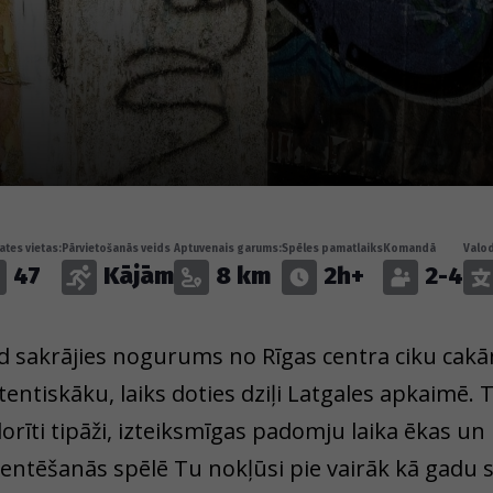
tes vietas:
Pārvietošanās veids
Aptuvenais garums:
Spēles pamatlaiks
Komandā
Valo
47
Kājām
8 km
2h+
2-4
d sakrājies nogurums no Rīgas centra ciku cakā
tentiskāku, laiks doties dziļi Latgales apkaimē. Tu
lorīti tipāži, izteiksmīgas padomju laika ēkas un 
ientēšanās spēlē Tu nokļūsi pie vairāk kā gadu