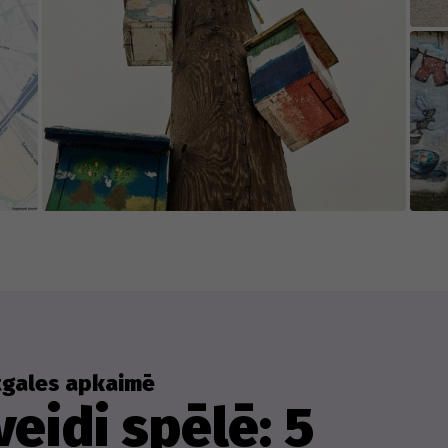
i spēlē iekļauto uzdevumu saturs būtu aizraujoš
rsteigt, izvēlētie objekti ir ne tikai pastāvīgi nem
gums nav prognozējams. Tāpēc vēlamies Tevi jau 
tuācijas, kad kādā no uzdevumiem objekts ir paz
rkrāsots vai bojāts. Tāpat, lūdzu, ņem vērā, ka d
iegs, migla) ne visiem spēles objektiem var ērti p
ēles saturs tiek labots un atjaunots sadarbībā a
tram, kurš pievieno jaunu spēles saturu vai in
atgales apkaimē
eidi spēlē: 5