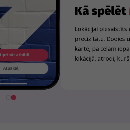
Kā spēlēt
Lokācijai piesaistīt
precizitāte. Dodies
kartē, pa ceļam iepa
lokācijā, atrodi, kurš