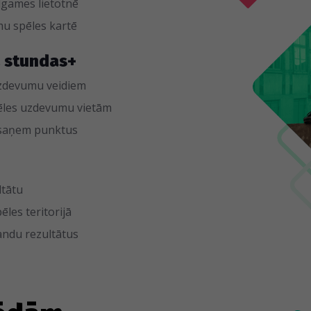
dgames lietotnē
u spēles kartē
2 stundas+
 uzdevumu veidiem
ēles uzdevumu vietām
 saņem punktus
ltātu
ēles teritorijā
ndu rezultātus