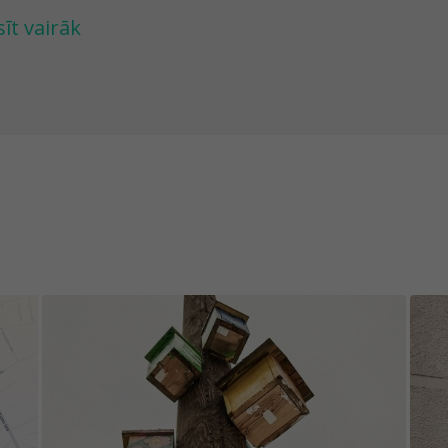
tapsies īstas studentu pilsētiņas epicentrā un 
sīt vairāk
interesētām studentu sejām. Pavisam negaidītās
išu un labestīgu ielu mākslu. He, vai zināji, ka La
r vislielākās slēdzenes sargā mazmājiņu durvis? 
vajadzēs. Bet ielūkoties vietējos pagalmos, kas sl
s nepieciešams. Piemineklis, kas veltīts virtuā
 ēkas fasādes ar krūti baro mazuli un pelīte mies
tgales apkaimē.
Atjaunota spēle - daļa uzdevumu var būt pazīsta
 iepriekšējām spēlēm šajā teritorijā.