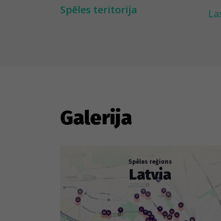
at
Spēles teritorija
La
ie
ga
ku
ne
bū
uz
Galerija
La
* 
Spēles reģions
Latvia
no
---