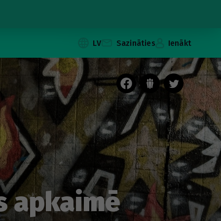
LV
Sazināties
Ienākt
es apkaimē