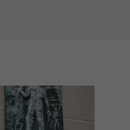
varbūt pat varēsi pamāt kādām
 vietās Tu sastapsies ar varen
tgales apkaimē vēl arvien ir vietas,
Nesatraucies, tur doties
ēpj lelles, lācīšus un lauvas, gan
lās pasaules glābējiem, māmiņa kas
niece - tas viss Tevi jau gaida
mi spēlētājiem, kuri spēlējuši kādu