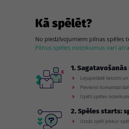
Kā spēlēt?
No piedzīvojumiem pilnas spēles tevi
Pilnus spēles noteikumus vari atras
1. Sagatavošanās 
Lejupielādē lietotni un
Pievieno komandai dalī
Izpēti spēles noteik
2. Spēles starts: s
Uzsāc spēli jebkur spēl