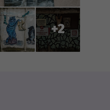
s un tāds, kurš Tevi varētu
ainīgi, bet arī tādi, kuru dzīves
iepriekš pabrīdināt, ka var būt
+2
udis, nomainīts, nojaukts,
ažādos laikapstākļos (lietus,
iekļūt un tos ieraudzīt.
r jums, spēlētājiem, tāpēc paldies
formē par esošā satura izmaiņām.