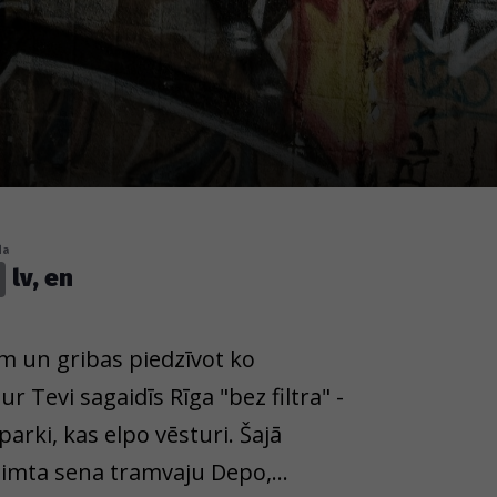
da
lv, en
m un gribas piedzīvot ko
r Tevi sagaidīs Rīga "bez filtra" -
parki, kas elpo vēsturi. Šajā
 simta sena tramvaju Depo,