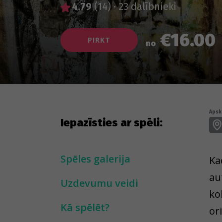
4.79
(14)
·
23 dalībnieki
€16.00
PIRKT
no
Apska
Iepazīsties ar spēli:
Spēles galerija
Ka
au
Uzdevumu veidi
ko
Kā spēlēt?
or