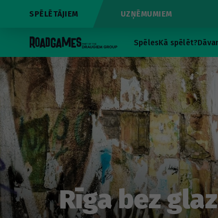
SPĒLĒTĀJIEM
UZŅĒMUMIEM
Spēles
Kā spēlēt?
Dāvan
Rīga bez glaz