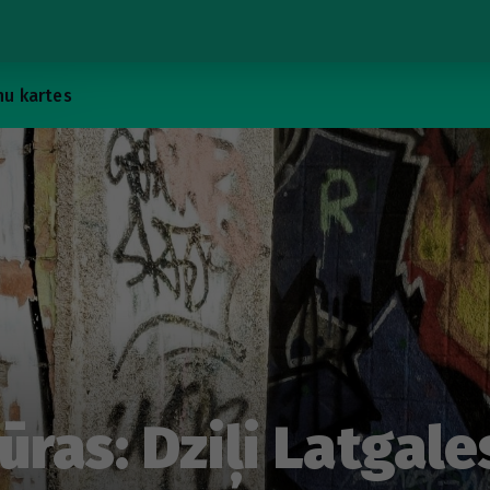
u kartes
ūras: Dziļi Latgal