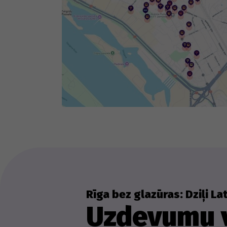
La
pā
il
si
pā
sn
Sp
ka
Rīga bez glazūras: Dziļi L
Uzdevumu v