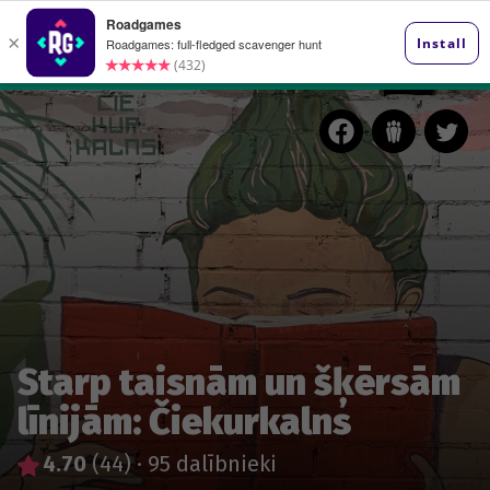
Starp taisnām un šķērsām
līnijām: Čiekurkalns
4.70
(44)
·
95 dalībnieki