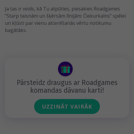
Ja tas ir veids, kā Tu atpūties, piesakies Roadgames
"Starp taisnām un šķērsām līnijām: Čiekurkalns" spēlei
un kļūsti par vienu atcerēšanās vērtu notikumu
bagātāks.
Pārsteidz draugus ar Roadgames
komandas dāvanu karti!
UZZINĀT VAIRĀK