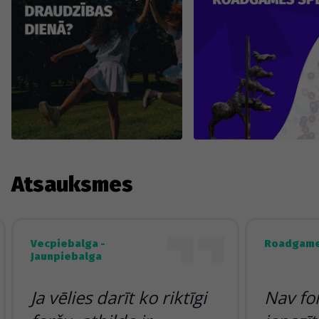
Atsauksmes
Vecpiebalga -
Roadgame
Jaunpiebalga
Ja vēlies darīt ko riktīgi
Nav fo