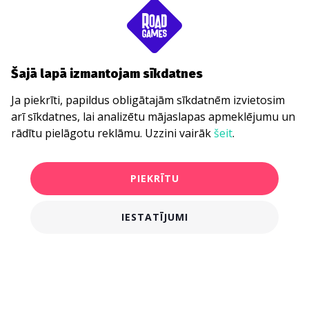
Šajā lapā izmantojam sīkdatnes
Ja piekrīti, papildus obligātajām sīkdatnēm izvietosim
arī sīkdatnes, lai analizētu mājaslapas apmeklējumu un
rādītu pielāgotu reklāmu. Uzzini vairāk
šeit
.
PIEKRĪTU
IESTATĪJUMI
€16.00
PIRKT