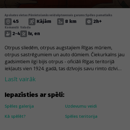
Apskates vietas:
Pārvietošanās veids
Aptuvenais garums:
Spēles pamatlaiks
45
Kājām
8 km
2h+
Komandā
Valoda
2-4
lv, en
Otrpus sliedēm, otrpus augstajiem Rīgas mūriem,
otrpus sastrēgumiem un auto dūmiem. Čiekurkalns jau
gadsimtiem ilgi bijis otrpus - oficiāli Rīgas teritorijā
iekļauts vien 1924. gadā, tas dzīvojis savu rimto dzīvi.
Tagad Čiekurkalna senākajā daļā vēl arvien slejas
Lasīt vairāk
simtiem koka namiņu, kas sadzīvo ar Padomju
daudzstāvenēm un dažām Jūgendstila pērlēm. Dzestrās
Iepazīsties ar spēli:
ziemas dienās gaiss te joprojām smaržo pēc malkas
krāsniņas. Tomēr ārējais miermīlīgums lai nemaldina -
Spēles galerija
Uzdevumu veidi
Čiekurkalns ir rosības, dzīvības un pārsteigumu pilns.
Kā spēlēt?
Spēles teritorija
Čiekurkalna taisnās līnijas Tevi vedīs garām Rīgas
lielākajam ūdenstornim un vietējam Antonio Gaudi