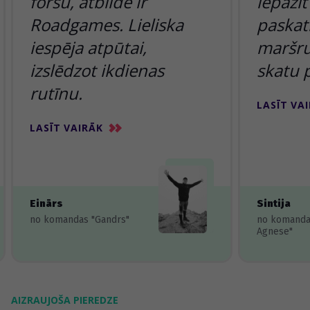
foršu, atbilde ir
iepazīt
Roadgames. Lieliska
paskatī
iespēja atpūtai,
maršru
izslēdzot ikdienas
skatu 
rutīnu.
LASĪT VA
LASĪT VAIRĀK
Einārs
Sintija
no komandas "Gandrs"
no komanda
Agnese"
AIZRAUJOŠA PIEREDZE