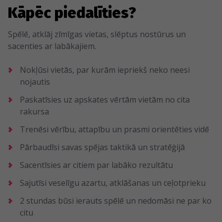
Kāpēc piedalīties?
Spēlē, atklāj zīmīgas vietas, slēptus nostūrus un
sacenties ar labākajiem.
Nokļūsi vietās, par kurām iepriekš neko neesi
nojautis
Paskatīsies uz apskates vērtām vietām no cita
rakursa
Trenēsi vērību, attapību un prasmi orientēties vidē
Pārbaudīsi savas spējas taktikā un stratēģijā
Sacentīsies ar citiem par labāko rezultātu
Sajutīsi veselīgu azartu, atklāšanas un ceļotprieku
2 stundas būsi ierauts spēlē un nedomāsi ne par ko
citu