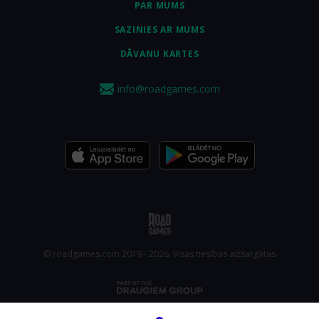
PAR MUMS
SAZINIES AR MUMS
DĀVANU KARTES
info@roadgames.com
© roadgames.com 2019 - 2026. Visas tiesības aizsargātas