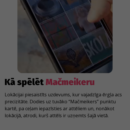
Kā spēlēt
Mačmeikeru
Lokācijai piesaistīts uzdevums, kur vajadzīga ērgļa acs
precizitāte. Dodies uz tuvāko “Mačmeikers” punktu
kartē, pa ceļam iepazīsties ar attēliem un, nonākot
lokācijā, atrodi, kurš attēls ir uzņemts šajā vietā.