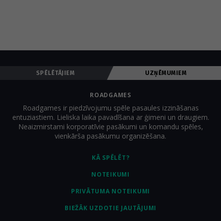
SPĒLĒTĀJIEM
UZŅĒMUMIEM
ROADGAMES
Roadgames ir piedzīvojumu spēle pasaules izzināšanas
entuziastiem. Lieliska laika pavadīšana ar ģimeni un draugiem.
Neaizmirstami korporatīvie pasākumi un komandu spēles,
vienkārša pasākumu organizēšana.
KĀ SPĒLĒT?
NOTEIKUMI
PRIVĀTUMA NOTEIKUMI
BIEŽĀK UZDOTIE JAUTĀJUMI