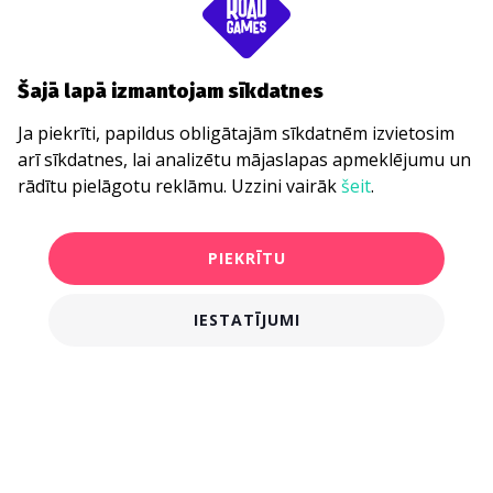
Šajā lapā izmantojam sīkdatnes
Ja piekrīti, papildus obligātajām sīkdatnēm izvietosim
arī sīkdatnes, lai analizētu mājaslapas apmeklējumu un
rādītu pielāgotu reklāmu. Uzzini vairāk
šeit
.
PIEKRĪTU
IESTATĪJUMI
€16.00
PIRKT