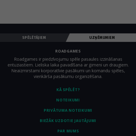
SPĒLĒTĀJIEM
UZŅĒMUMIEM
ROADGAMES
Roadgames ir piedzīvojumu spēle pasaules izzināšanas
entuziastiem. Lieliska laika pavadīšana ar ģimeni un draugiem.
Neaizmirstami korporatīvie pasākumi un komandu spēles,
vienkārša pasākumu organizēšana.
KĀ SPĒLĒT?
NOTEIKUMI
PRIVĀTUMA NOTEIKUMI
BIEŽĀK UZDOTIE JAUTĀJUMI
PAR MUMS