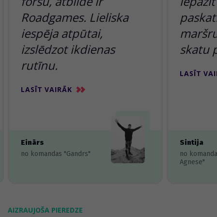
foršu, atbilde ir
iepazīt
Roadgames. Lieliska
paskatī
iespēja atpūtai,
maršru
izslēdzot ikdienas
skatu 
rutīnu.
LASĪT VA
LASĪT VAIRĀK
Einārs
Sintija
no komandas "Gandrs"
no komanda
Agnese"
AIZRAUJOŠA PIEREDZE