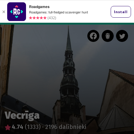
Vecrīga
4.74
(1333)
·
2196 dalībnieki