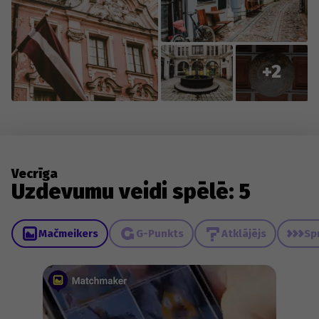
+2
Vecrīga
Uzdevumu veidi spēlē: 5
Mačmeikers
G-Punkts
Atklājējs
Sp