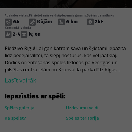
Apskates vietas:
Pārvietošanās veids
Aptuvenais garums:
Spēles pamatlaiks
64
Kājām
6 km
2h+
Komandā
Valoda
2-4
lv, en
Piedzīvo Rīgu! Lai gan katram sava un šķietami iepazīta
līdz pēdējai vīlītei, tā slēpj nostūrus, kas vēl jāatklāj.
Dodies orientēšanās spēles līkločos pa Vecrīgas un
pilsētas centra ielām no Kronvalda parka līdz Rīgas
Centrāltirgum. Saklausi Pēterbaznīcas tornī sēdošā
Lasīt vairāk
gaiļa “kikerigū!” un atrodi tumsas aizsegā paslēpušos
Betmenu. Apskati “Nākotnes namu”, kura pamati slēpj
Iepazīsties ar spēli:
kapsulu ar vēstījumu nākamajām paaudzēm, un notver
pagātnes notikumus vibrācijās un skaņās. Dodoties gar
Spēles galerija
Uzdevumu veidi
Mencendorfa un Latvijas Radio namiem, baudi Vecrīgas
Kā spēlēt?
Spēles teritorija
nemirstīgās vērtības – šaurās ieliņas, krāšņo
arhitektūras kokteili, enerģizējošo mūziku un dzīvīgo