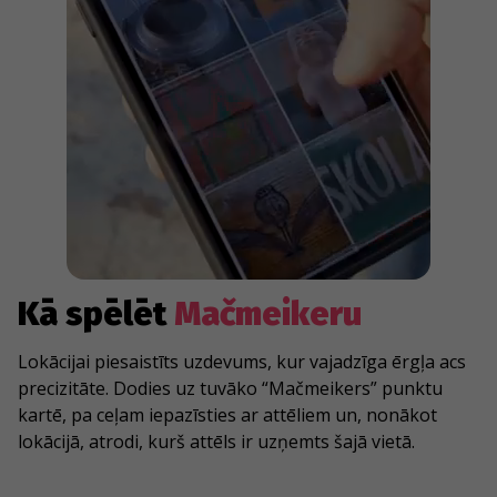
Kā spēlēt
Mačmeikeru
Lokācijai piesaistīts uzdevums, kur vajadzīga ērgļa acs
precizitāte. Dodies uz tuvāko “Mačmeikers” punktu
kartē, pa ceļam iepazīsties ar attēliem un, nonākot
lokācijā, atrodi, kurš attēls ir uzņemts šajā vietā.