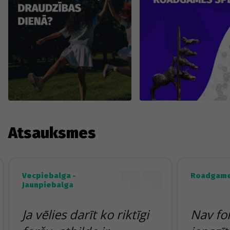
Atsauksmes
Vecpiebalga -
Roadgame
Jaunpiebalga
Ja vēlies darīt ko riktīgi
Nav fo