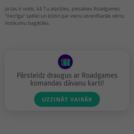
Ja tas ir veids, kā Tu atpūties, piesakies Roadgames
"Vecrīga" spēlei un kļūsti par vienu atcerēšanās vērtu
notikumu bagātāks.
Pārsteidz draugus ar Roadgames
komandas dāvanu karti!
UZZINĀT VAIRĀK