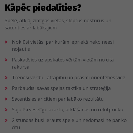
Kāpēc piedalīties?
Spēlē, atklāj zīmīgas vietas, slēptus nostūrus un
sacenties ar labākajiem.
Nokļūsi vietās, par kurām iepriekš neko neesi
nojautis
Paskatīsies uz apskates vērtām vietām no cita
rakursa
Trenēsi vērību, attapību un prasmi orientēties vidē
Pārbaudīsi savas spējas taktikā un stratēģijā
Sacentīsies ar citiem par labāko rezultātu
Sajutīsi veselīgu azartu, atklāšanas un ceļotprieku
2 stundas būsi ierauts spēlē un nedomāsi ne par ko
citu