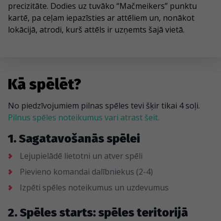
precizitāte. Dodies uz tuvāko “Mačmeikers” punktu
kartē, pa ceļam iepazīsties ar attēliem un, nonākot
lokācijā, atrodi, kurš attēls ir uzņemts šajā vietā.
Kā spēlēt?
No piedzīvojumiem pilnas spēles tevi šķir tikai 4 soļi.
Pilnus spēles noteikumus vari atrast šeit.
1. Sagatavošanās spēlei
Lejupielādē lietotni un atver spēli
Pievieno komandai dalībniekus (2-4)
Izpēti spēles noteikumus un uzdevumus
2. Spēles starts: spēles teritorijā