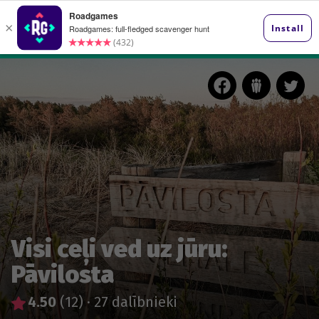
Visi ceļi ved uz jūru:
Pāvilosta
4.50
(12)
·
27 dalībnieki