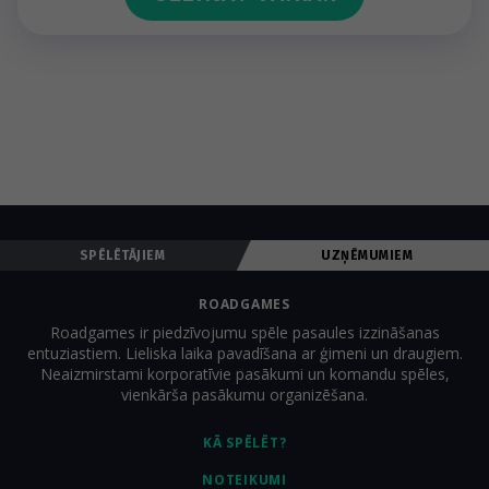
SPĒLĒTĀJIEM
UZŅĒMUMIEM
ROADGAMES
Roadgames ir piedzīvojumu spēle pasaules izzināšanas
entuziastiem. Lieliska laika pavadīšana ar ģimeni un draugiem.
Neaizmirstami korporatīvie pasākumi un komandu spēles,
vienkārša pasākumu organizēšana.
KĀ SPĒLĒT?
NOTEIKUMI