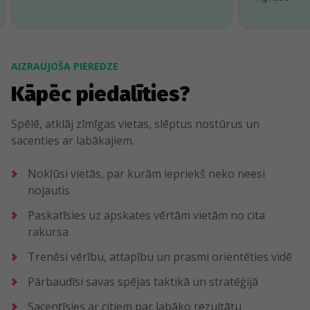
AIZRAUJOŠA PIEREDZE
Kāpēc piedalīties?
Spēlē, atklāj zīmīgas vietas, slēptus nostūrus un
sacenties ar labākajiem.
Nokļūsi vietās, par kurām iepriekš neko neesi
nojautis
Paskatīsies uz apskates vērtām vietām no cita
rakursa
Trenēsi vērību, attapību un prasmi orientēties vidē
Pārbaudīsi savas spējas taktikā un stratēģijā
Sacentīsies ar citiem par labāko rezultātu