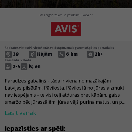
Mēs organizējam šo pasākumu kopā ar
Apskates vietas:
Pārvietošanās veids
Aptuvenais garums:
Spēles pamatlaiks
39
Kājām
6 km
2h+
Komandā
Valoda
2-4
lv, en
Paradīzes gabaliņš - tāda ir viena no mazākajām
Latvijas pilsētām, Pāvilosta. Pāvilostā no jūras aizmukt
nav iespējams - te visi ceļi atduras pret kāpām, gaiss
smaržo pēc jūraszālēm, jūras vējš purina matus, un pat
cilvēki šķiet jūras pamatīguma pielieti - sirsnīgi un
Lasīt vairāk
vienkārši. Šī spēle Tevi aizvedīs līdz Pelēkās kāpas
dabas parkam. Tu varēsi pārbaudīt, kā aug kociņi,
Iepazīsties ar spēli:
kurus stādījuši Latvijas prezidenti, un pataustīt, kāds ir