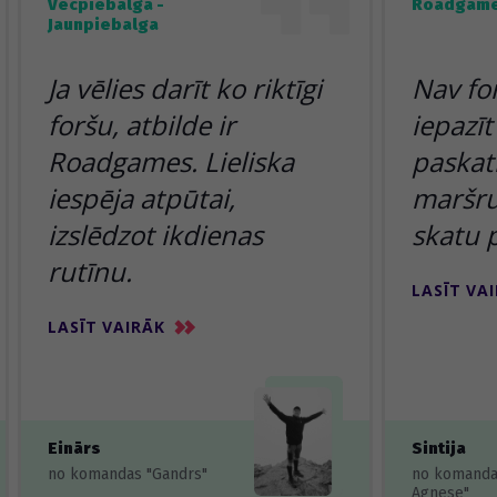
Vecpiebalga -
Roadgame
Jaunpiebalga
Ja vēlies darīt ko riktīgi
Nav fo
foršu, atbilde ir
iepazīt
Roadgames. Lieliska
paskatī
iespēja atpūtai,
maršru
izslēdzot ikdienas
skatu 
rutīnu.
LASĪT VA
LASĪT VAIRĀK
Einārs
Sintija
no komandas "Gandrs"
no komanda
Agnese"