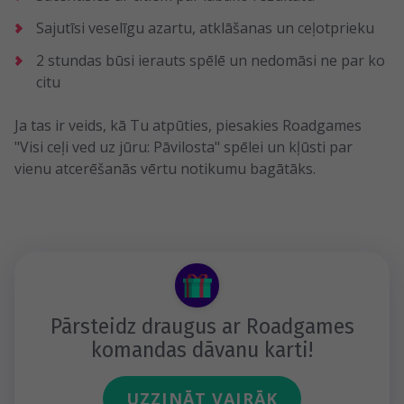
Sajutīsi veselīgu azartu, atklāšanas un ceļotprieku
2 stundas būsi ierauts spēlē un nedomāsi ne par ko
citu
Ja tas ir veids, kā Tu atpūties, piesakies Roadgames
"Visi ceļi ved uz jūru: Pāvilosta" spēlei un kļūsti par
vienu atcerēšanās vērtu notikumu bagātāks.
Pārsteidz draugus ar Roadgames
komandas dāvanu karti!
UZZINĀT VAIRĀK