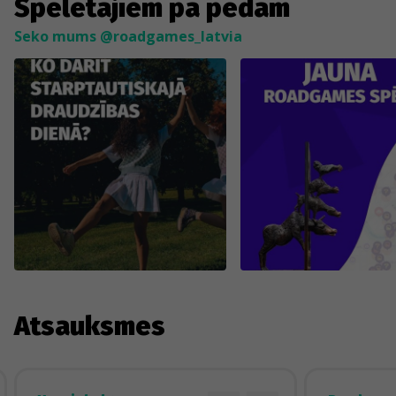
Spēlētājiem pa pēdām
Seko mums @roadgames_latvia
Atsauksmes