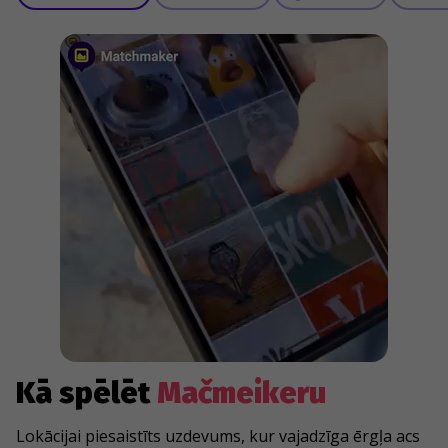
Kā spēlēt
Mačmeikeru
Lokācijai piesaistīts uzdevums, kur vajadzīga ērgļa acs