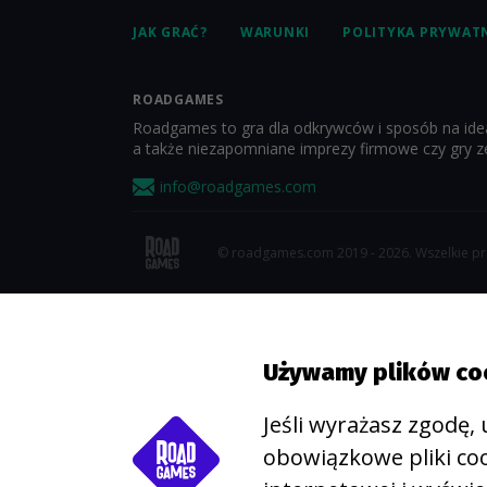
JAK GRAĆ?
WARUNKI
POLITYKA PRYWAT
ROADGAMES
Roadgames to gra dla odkrywców i sposób na ideal
a także niezapomniane imprezy firmowe czy gry 
info@roadgames.com
© roadgames.com 2019 - 2026. Wszelkie p
Używamy plików co
Jeśli wyrażasz zgodę,
obowiązkowe pliki coo