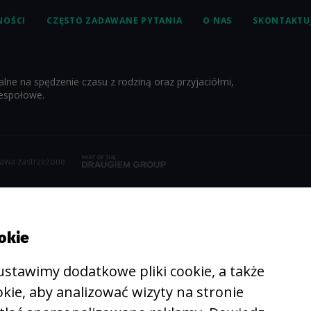
NOŚCI
CZĘSTO ZADAWANE PYTANIA
O NAS
SKONTAKTUJ
ne na spędzenie czasu z rodziną oraz przyjaciółmi,
zespołowe.
rawa zastrzeżone
okie
 ustawimy dodatkowe pliki cookie, a także
kie, aby analizować wizyty na stronie