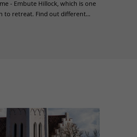
zeme - Embute Hillock, which is one
n to retreat. Find out different
krunda Manor and Aizpute Livonian
 Embute Nature Park, the entrance
.
petition
ing and surprising, some objects
wn lifespan. Therefore, we'd like
n object from the task is lost,
ease remember that not all game