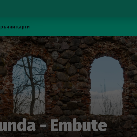
ръчни карти
runda - Embute