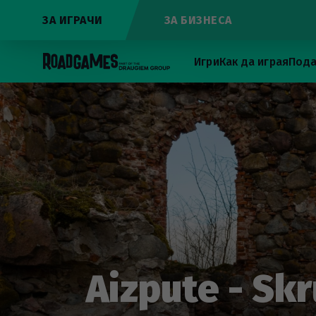
ЗА ИГРАЧИ
ЗА БИЗНЕСА
Игри
Как да играя
Пода
Aizpute - Sk