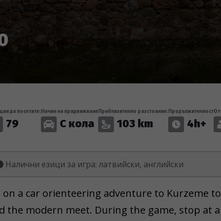
0
ции да посетите:
Начин на придвижване
Приблизително разстояние:
Продължителност
От
79
С кола
103 km
4h+
Налични езици за игра: латвийски, английски
 on a car orienteering adventure to Kurzeme to
d the modern meet. During the game, stop at 