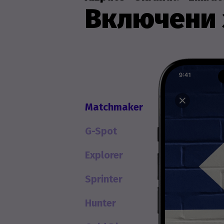
Включени 
Matchmaker
G-Spot
Explorer
Sprinter
Hunter