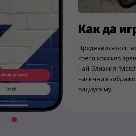
Как да и
Предизвикателство
което изисква зрен
най-близкия "Matc
налични изображен
радиуса му.