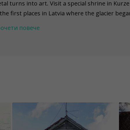
tal turns into art. Visit a special shrine in Kur
 the first places in Latvia where the glacier bega
nturies' stories by visiting Kazdanga Castle, S
очети повече
der castle, and capture the peace in the scenic
 which is generously guarded by stylized swords
 section from the "Liepaja - Klaipeda 2021" com
 keep the content of the game challenges excit
e permanently fixed, while others have an unkno
 warn you that there might be situations where a
placed, demolished, repainted, or damaged. Pl