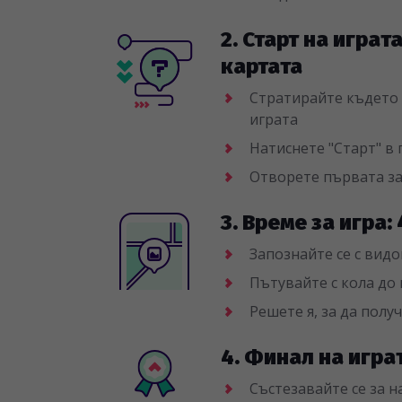
2. Старт на играт
картата
Стратирайте където и
играта
Натиснете "Старт" в
Отворете първата з
3. Време за игра:
Запознайте се с видо
Пътувайте с кола до 
Решете я, за да полу
4. Финал на игра
Състезавайте се за 