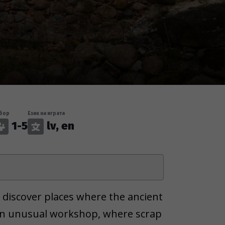
бор
Език на играта
1-5
lv, en
 discover places where the ancient
an unusual workshop, where scrap