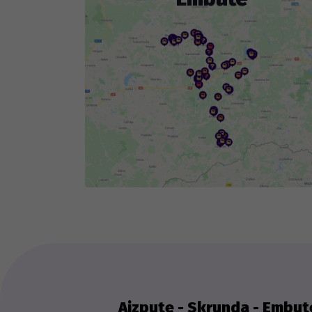
ob
fog
Th
we
ex
Aizpute - Skrunda - Embut