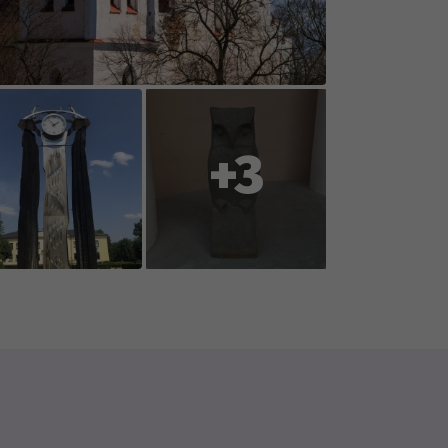
 weather conditions (rain, snow,
oration with you, the players, so
ent or reports changes to
+3