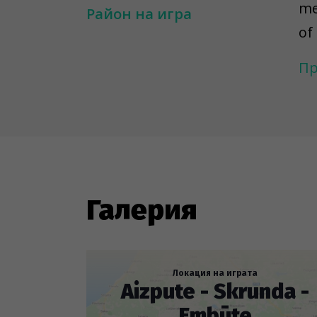
me
Район на игра
of
ce
Пр
Or
to
*A
---
Галерия
To
ar
to
Локация на играта
Aizpute - Skrunda -
re
Embūte