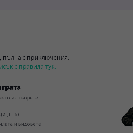
а, пълна с приключения.
сък с правила тук.
играта
ието и отворете
 (1 - 5)
вилата и видовете