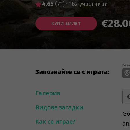
4.65
(71)
·
162 участници
€28.0
КУПИ БИЛЕТ
Лока
Запознайте се с играта:
Галерия
Видове загадки
Go
Как се играе?
an