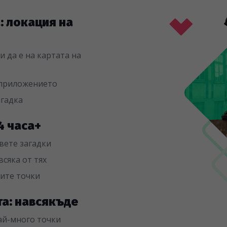
а: локация на
 да е на картата на
 приложението
агадка
 4 часа+
вете загадки
всяка от тях
чите точки
та: навсякъде
най-много точки