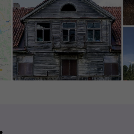
jects are easily accessible and visible in certain
).
e game's content is edited and updated in collab
 appreciate everyone who contributes new cont
isting content.
e