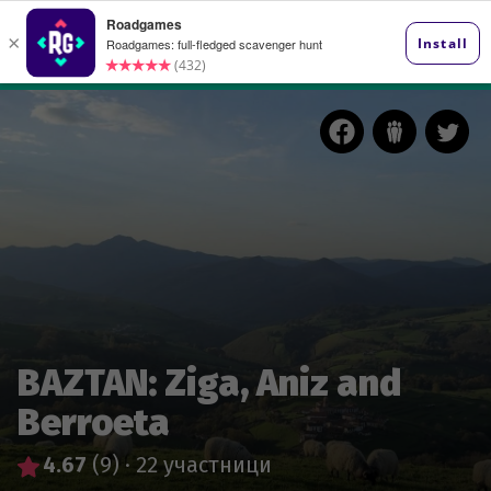
BAZTAN: Ziga, Aniz and
Berroeta
4.67
(9)
·
22 участници