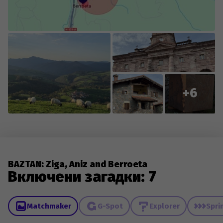
+6
BAZTAN: Ziga, Aniz and Berroeta
Включени загадки: 7
Matchmaker
G-Spot
Explorer
Spri