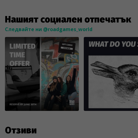
Нашият социален отпечатък
Следвайте ни @roadgames_world
Отзиви