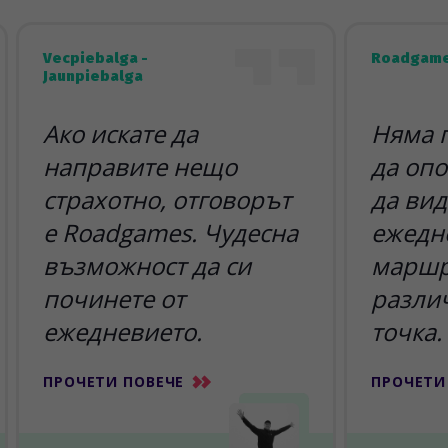
Vecpiebalga -
Roadgame
Jaunpiebalga
Ако искате да
Няма 
направите нещо
да опо
страхотно, отговорът
да вид
е Roadgames. Чудесна
ежедн
възможност да си
маршр
починете от
разли
ежедневието.
точка.
ПРОЧЕТИ ПОВЕЧЕ
ПРОЧЕТИ