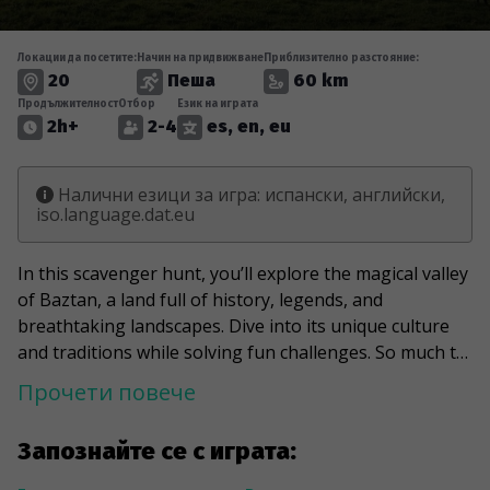
Локации да посетите:
Начин на придвижване
Приблизително разстояние:
20
Пеша
60 km
Продължителност
Отбор
Език на играта
2h+
2-4
es, en, eu
Налични езици за игра: испански, английски,
iso.language.dat.eu
In this scavenger hunt, you’ll explore the magical valley
of Baztan, a land full of history, legends, and
breathtaking landscapes. Dive into its unique culture
and traditions while solving fun challenges. So much to
discover, so much fun! Charge your phone, bring your
Прочети повече
friends, and let the adventure begin.
Запознайте се с играта: