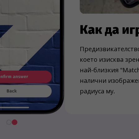
Как да и
Предизвикателство
което изисква зрен
най-близкия "Matc
налични изображен
радиуса му.