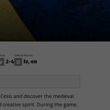
бор
Език на играта
2-4
lv, en
 Cesis and discover the medieval
d creative spirit. During the game,