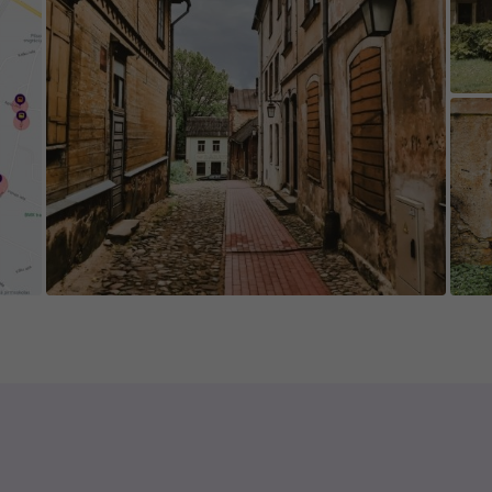
e game's content is edited and updated in collab
 appreciate everyone who contributes new cont
isting content.