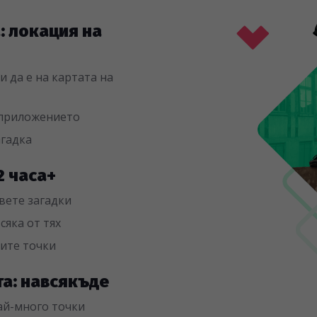
а: локация на
 да е на картата на
 приложението
агадка
 2 часа+
вете загадки
сяка от тях
чите точки
та: навсякъде
най-много точки