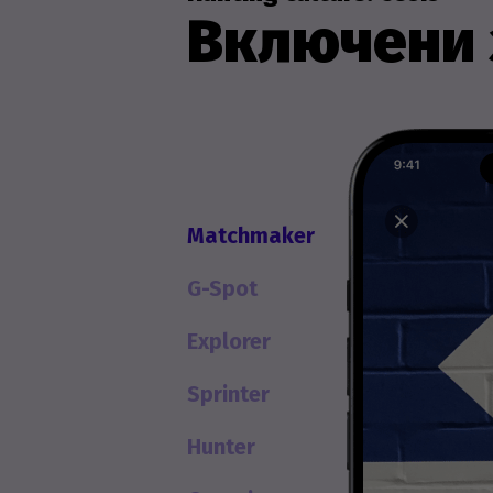
Включени 
Matchmaker
G-Spot
Explorer
Sprinter
Hunter