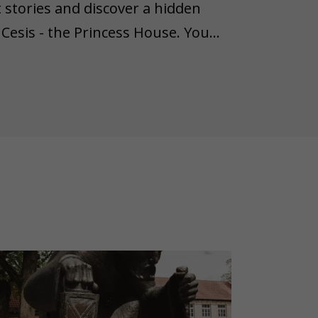
 stories and discover a hidden
 Cesis - the Princess House. You
ts people – the creative and
of discoveries, you will find the
orthern Europe, which has today
ing and surprising, some objects
wn lifespan. Therefore, we'd like
n object from the task is lost,
ease remember that not all game
 weather conditions (rain, snow,