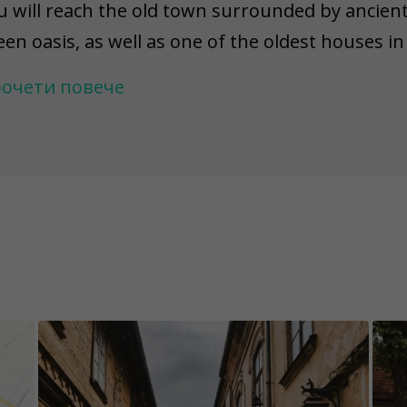
u will reach the old town surrounded by ancient
een oasis, as well as one of the oldest houses in
ll step into a place where entrepreneurship mee
очети повече
ital quarter of Cesis, “Rainis.” Also on your list 
usual Pluriversity and the oldest brewery in N
ansformed into a new and modern space.
 keep the content of the game challenges excit
e permanently fixed, while others have an unkno
 warn you that there might be situations where a
placed, demolished, repainted, or damaged. Pl
jects are easily accessible and visible in certain
).