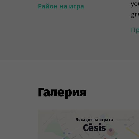
yo
Район на игра
gr
wi
Пр
dig
un
tr
---
To
ar
Галерия
to
re
ob
Локация на играта
Cēsis
fog