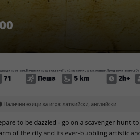
.00
ции да посетите:
Начин на придвижване
Приблизително разстояние:
Продължителност
От
71
Пеша
5 km
2h+
Налични езици за игра: латвийски, английски
epare to be dazzled - go on a scavenger hunt to
arm of the city and its ever-bubbling artistic an