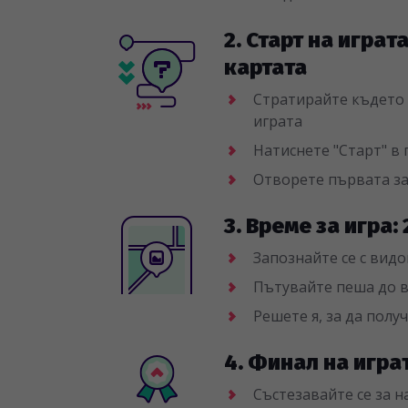
2. Старт на играт
картата
Стратирайте където и
играта
Натиснете "Старт" в
Отворете първата з
3. Време за игра:
Запознайте се с видо
Пътувайте пеша до в
Решете я, за да полу
4. Финал на игра
Състезавайте се за 