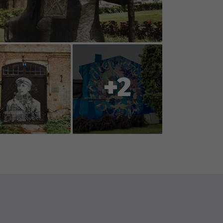
oration with you, the players, so
ent or reports changes to
+2