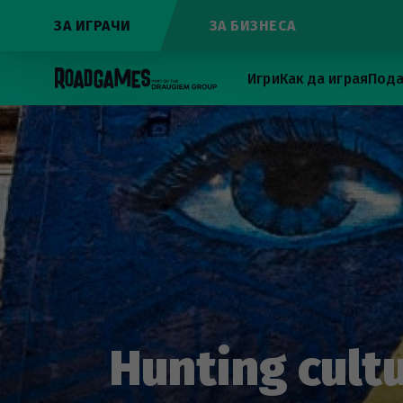
ЗА ИГРАЧИ
ЗА БИЗНЕСА
Игри
Как да играя
Пода
Hunting cultu