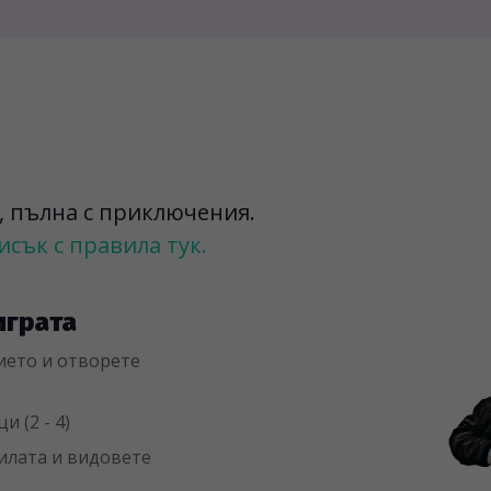
а, пълна с приключения.
сък с правила тук.
играта
ието и отворете
 (2 - 4)
вилата и видовете