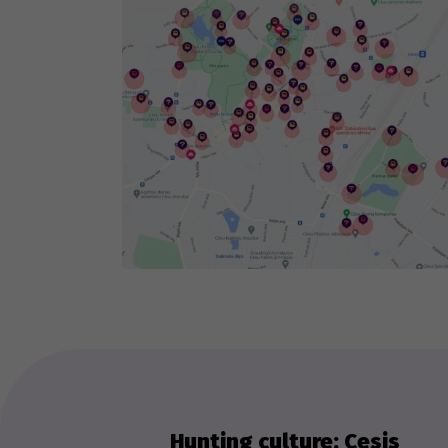
Th
we
ex
Hunting culture: Cesis