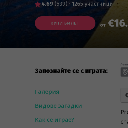
4.69
(539)
·
1265 участници
€16
КУПИ БИЛЕТ
от
Лока
Запознайте се с играта:
Галерия
Видове загадки
Pr
Как се играе?
ch