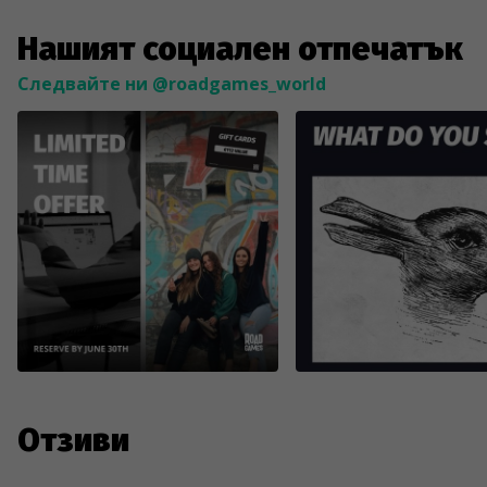
Нашият социален отпечатък
Следвайте ни @roadgames_world
Отзиви