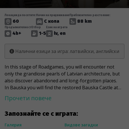
Локации да посетите:
Начин на придвижване
Приблизително разстояние:
60
С кола
88 km
Продължителност
Отбор
Език на играта
4h+
1-5
lv, en
Налични езици за игра: латвийски, английски
In this stage of Roadgames, you will encounter not
only the grandiose pearls of Latvian architecture, but
also discover abandoned and long-forgotten places.
In Bauska you will find the restored Bauska Castle at
the confluence of the Mūsa and Mēmele with its
Прочети повече
characteristic Renaissance architecture. Rundāle, a
monument of Baroque and Rococo art, and Mežotne,
Запознайте се с играта:
the brightest example of classicism, do not require
additional comments.
Галерия
Видове загадки