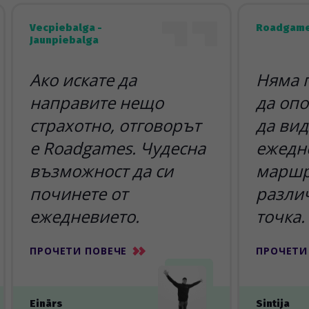
Vecpiebalga -
Roadgame
Jaunpiebalga
Ако искате да
Няма 
направите нещо
да опо
страхотно, отговорът
да вид
е Roadgames. Чудесна
ежедн
възможност да си
маршр
починете от
разли
ежедневието.
точка.
ПРОЧЕТИ ПОВЕЧЕ
ПРОЧЕТИ
Einārs
Sintija