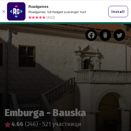
Emburga - Bauska
4.66
(246)
·
521 участници