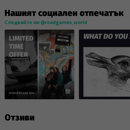
Нашият социален отпечатък
Следвайте ни @roadgames_world
Отзиви