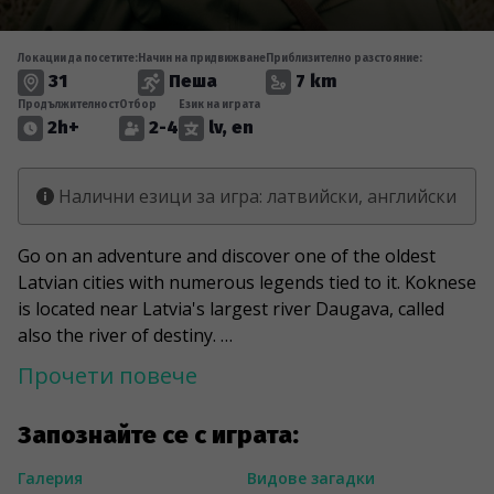
Локации да посетите:
Начин на придвижване
Приблизително разстояние:
31
Пеша
7 km
Продължителност
Отбор
Език на играта
2h+
2-4
lv, en
Налични езици за игра: латвийски, английски
Go on an adventure and discover one of the oldest
Latvian cities with numerous legends tied to it. Koknese
is located near Latvia's largest river Daugava, called
also the river of destiny.
Прочети повече
---
To keep the content of the game challenges exciting
Запознайте се с играта:
and surprising, some objects are permanently fixed,
while others have an unknown lifespan. Therefore,
Галерия
Видове загадки