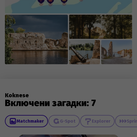
Koknese
Включени загадки: 7
Matchmaker
G-Spot
Explorer
Spri