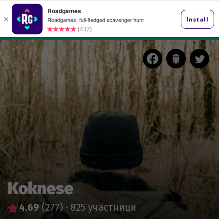
Koknese
4.69
(277)
·
825 участници