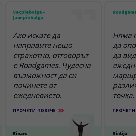
Vecpiebalga -
Roadgame
Jaunpiebalga
Ако искате да
Няма 
направите нещо
да опо
страхотно, отговорът
да вид
е Roadgames. Чудесна
ежедн
възможност да си
маршр
починете от
разли
ежедневието.
точка.
ПРОЧЕТИ ПОВЕЧЕ
ПРОЧЕТИ
Einārs
Sintija