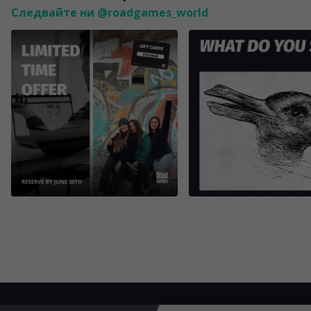
Следвайте ни @roadgames_world