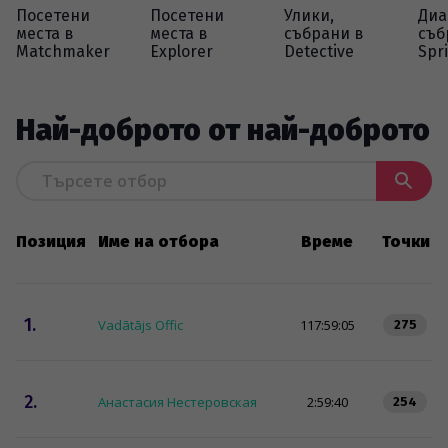
Посетени
Посетени
Улики,
Диа
места в
места в
събрани в
съб
Matchmaker
Explorer
Detective
Spr
Най-доброто от най-доброто
Позиция
Име на отбора
Време
Точки
1.
Vadātājs Offic
117:59:05
275
2.
Анастасия Нестеровская
2:59:40
254