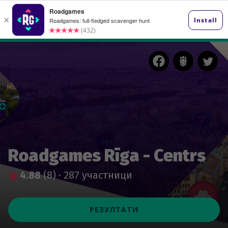
Roadgames Rīga - Centrs
4.88
(8)
·
287 участници
РЕЗУЛТАТИ