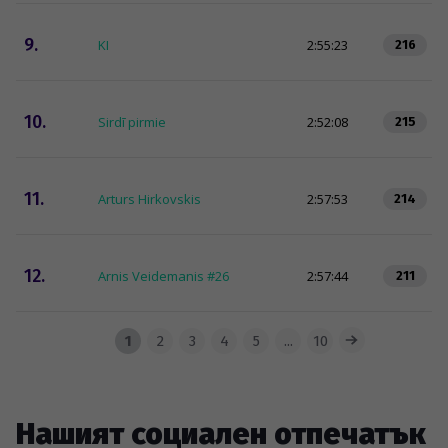
9.
KI
2:55:23
216
10.
Sirdī pirmie
2:52:08
215
11.
Arturs Hirkovskis
2:57:53
214
12.
Arnis Veidemanis #26
2:57:44
211
1
2
3
4
5
...
10
Нашият социален отпечатък