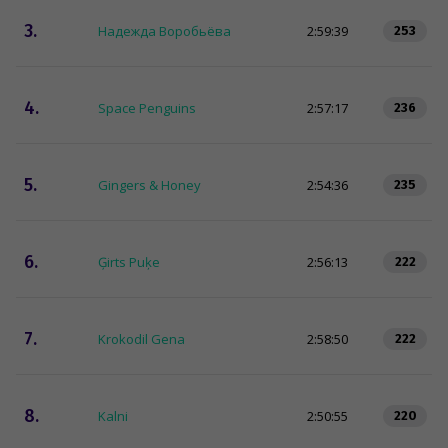
3.
Надежда Воробьёва
2:59:39
253
4.
Space Penguins
2:57:17
236
5.
Gingers & Honey
2:54:36
235
6.
Ģirts Puķe
2:56:13
222
7.
Krokodil Gena
2:58:50
222
8.
Kalni
2:50:55
220