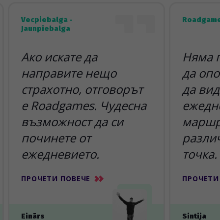
Vecpiebalga -
Roadgame
Jaunpiebalga
Ако искате да
Няма 
направите нещо
да опо
страхотно, отговорът
да вид
е Roadgames. Чудесна
ежедн
възможност да си
маршр
починете от
разли
ежедневието.
точка.
ПРОЧЕТИ ПОВЕЧЕ
ПРОЧЕТИ
Einārs
Sintija