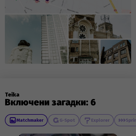
Teika
Включени загадки: 6
Matchmaker
G-Spot
Explorer
Spri