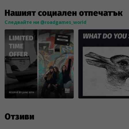
Нашият социален отпечатък
Следвайте ни @roadgames_world
Отзиви