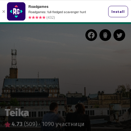
Teika
4.73
(509)
·
1090 участници