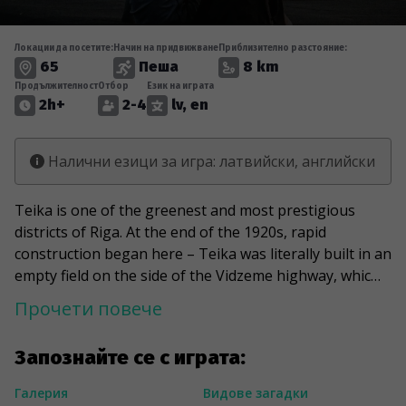
Локации да посетите:
Начин на придвижване
Приблизително разстояние:
65
Пеша
8 km
Продължителност
Отбор
Език на играта
2h+
2-4
lv, en
Налични езици за игра: латвийски, английски
Teika is one of the greenest and most prestigious
districts of Riga. At the end of the 1920s, rapid
construction began here – Teika was literally built in an
empty field on the side of the Vidzeme highway, which
was previously surrounded by sand dunes and pine
Прочети повече
forests. The beginning of the district is Zemitāna
Square, and initially, this place was also called Zemitāni,
Запознайте се с играта:
but the district got its current name thanks to the
cinema "Teika". The game will take you for a walk
Галерия
Видове загадки