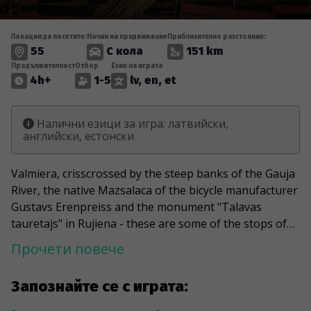
Локации да посетите:
Начин на придвижване
Приблизително разстояние:
55
С кола
151 km
Продължителност
Отбор
Език на играта
4h+
1-5
lv, en, et
Налични езици за игра: латвийски,
английски, естонски
Valmiera, crisscrossed by the steep banks of the Gauja
River, the native Mazsalaca of the bicycle manufacturer
Gustavs Erenpreiss and the monument "Talavas
tauretajs" in Rujiena - these are some of the stops of
the car-orienteering adventure that will lead you to the
Прочети повече
picturesque Valmiera District. During the game, you will
discover a surprising bouquet of Vidzeme manors and
Запознайте се с играта:
modern environmental elements such as the Naukseni
"People's Tree" and the BMX bike of Olympic champion