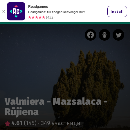
Valmiera - Mazsalaca -
Rūjiena
4.61
(145)
·
349 участници