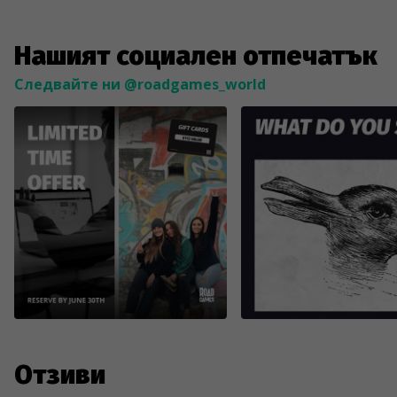
Нашият социален отпечатък
Следвайте ни @roadgames_world
Отзиви