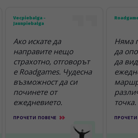
Vecpiebalga -
Roadgame
Jaunpiebalga
Ако искате да
Няма 
направите нещо
да опо
страхотно, отговорът
да вид
е Roadgames. Чудесна
ежедн
възможност да си
маршр
починете от
разли
ежедневието.
точка.
ПРОЧЕТИ ПОВЕЧЕ
ПРОЧЕТИ