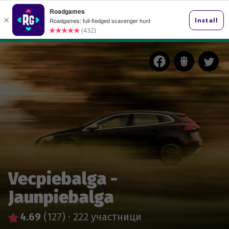
Vecpiebalga -
Jaunpiebalga
4.69
(127)
·
222 участници