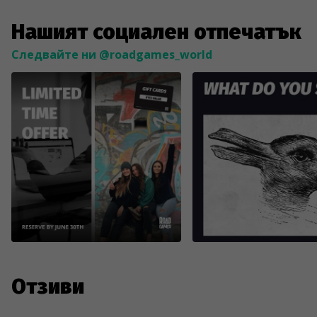
Нашият социален отпечатък
Следвайте ни @roadgames_world
Отзиви