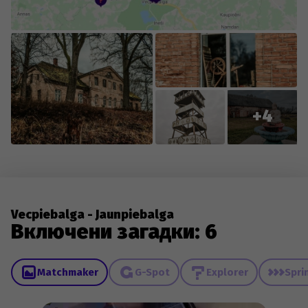
+4
Vecpiebalga - Jaunpiebalga
Включени загадки: 6
Matchmaker
G-Spot
Explorer
Spri