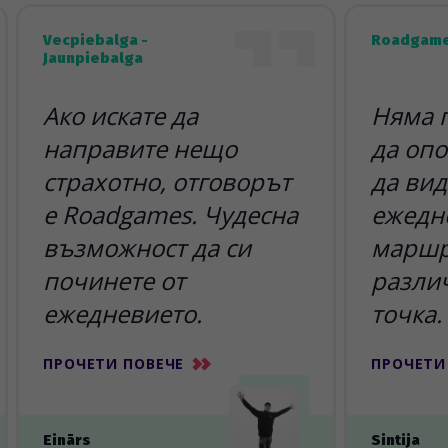
Vecpiebalga -
Roadgame
Jaunpiebalga
Ако искате да
Няма 
направите нещо
да опо
страхотно, отговорът
да вид
е Roadgames. Чудесна
ежедн
възможност да си
маршр
починете от
разли
ежедневието.
точка.
ПРОЧЕТИ ПОВЕЧЕ
ПРОЧЕТИ
Einārs
Sintija