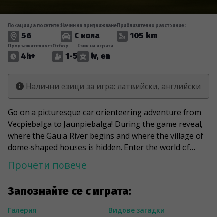
Локации да посетите:
Начин на придвижване
Приблизително разстояние:
56
С кола
105 km
Продължителност
Отбор
Език на играта
4h+
1-5
lv, en
Налични езици за игра: латвийски, английски
Go on a picturesque car orienteering adventure from
Vecpiebalga to Jaunpiebalga! During the game reveal,
where the Gauja River begins and where the village of
dome-shaped houses is hidden. Enter the world of
ancient cinema with Zaporozhet and filming equipment.
Прочети повече
Increase your strength with Banuzi holy spring water
and catch breathtaking views of Viņķi hill. Stop at
Запознайте се с играта:
"Saulrieti" and Kencis hat to discover what makes
Piebalga so special. And it's not just water lilies that are
Галерия
Видове загадки