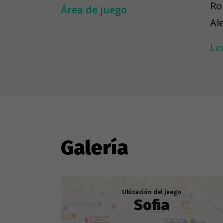
Ro
Área de juego
Al
Ta
Le
fo
be
Galería
Ubicación del juego
Sofia