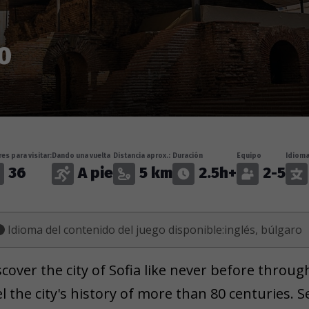
0
es para visitar:
Dando una vuelta
Distancia aprox.:
Duración
Equipo
Idioma
36
A pie
5 km
2.5h+
2-5
Idioma del contenido del juego disponible:inglés, búlgaro
scover the city of Sofia like never before throu
el the city's history of more than 80 centuries.