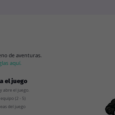
leno de aventuras.
glas aquí.
a el juego
y abre el juego.
quipo (2 - 5)
reas del juego