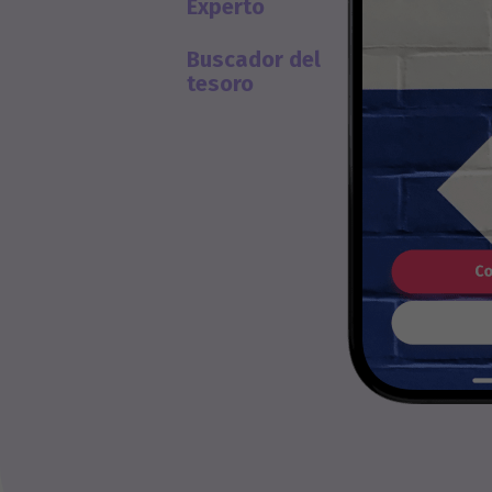
Experto
Buscador del
tesoro