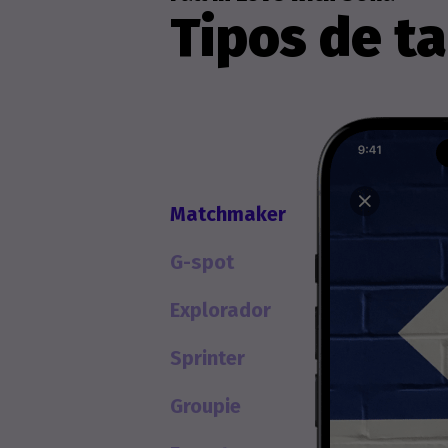
Tipos de ta
Matchmaker
G-spot
Explorador
Sprinter
Groupie