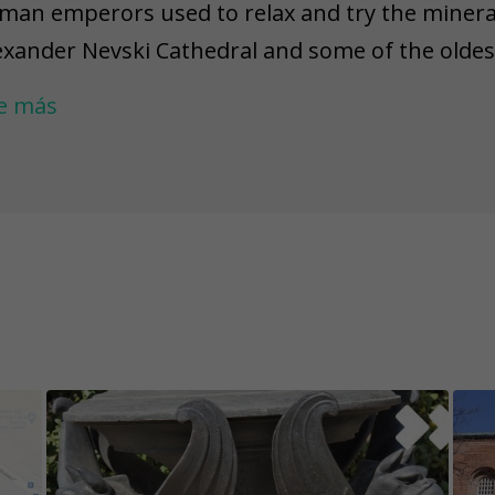
man emperors used to relax and try the mineral 
exander Nevski Cathedral and some of the oldes
ke a breath in the National Theater garden with
e más
r the story about the unique golden cobblestone
auty but not for too long if you want to collect a