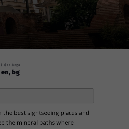
 (-s) del juego
en, bg
gh the best sightseeing places and
 See the mineral baths where