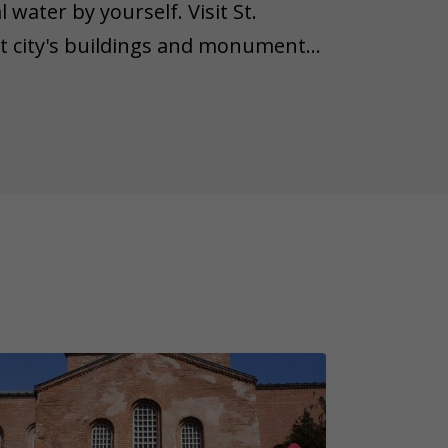
water by yourself. Visit St.
t city's buildings and monuments.
 its beautiful fountains and ask
s. Take your time to enjoy the
ll points.