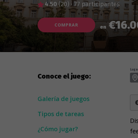
4.50
(20)
·
77 participantes
€16.0
COMPRAR
en
Lugar
Conoce el juego:
Galería de juegos
Tipos de tareas
Di
¿Cómo jugar?
fe