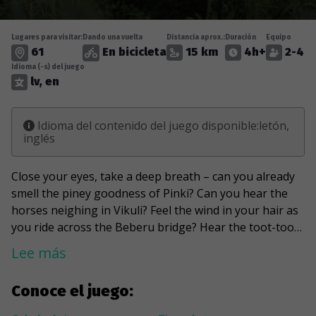
Lugares para visitar:
Dando una vuelta
Distancia aprox.:
Duración
Equipo
61
En bicicleta
15 km
4h+
2-4
Idioma (-s) del juego
lv, en
Idioma del contenido del juego disponible:letón,
inglés
Close your eyes, take a deep breath – can you already
smell the piney goodness of Pinki? Can you hear the
horses neighing in Vikuli? Feel the wind in your hair as
you ride across the Beberu bridge? Hear the toot-toot
of the Babite train? Not yet? Well, it’s time to dust off
Lee más
your bike and set off on an orienteering adventure
through the green, tidy, peaceful lands of Marupe! This
Conoce el juego:
game will wind you through the twists and turns of
Pupe Park, lead you to the eco-school, and give you a