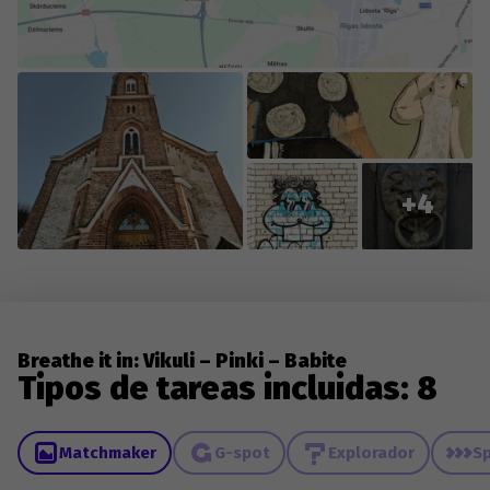
+4
Breathe it in: Vikuli – Pinki – Babite
Tipos de tareas incluidas: 8
Matchmaker
G-spot
Explorador
Sp