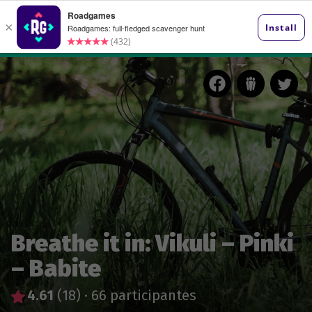
Breathe it in: Vikuli – Pinki
– Babite
4.61
(18)
·
66 participantes