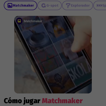
Matchmaker
G-spot
Explorador
Sp
Cómo jugar
Matchmaker