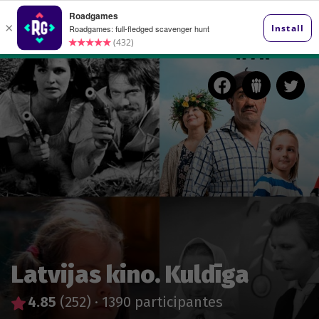
Latvijas kino. Kuldīga
4.85
(252)
·
1390 participantes