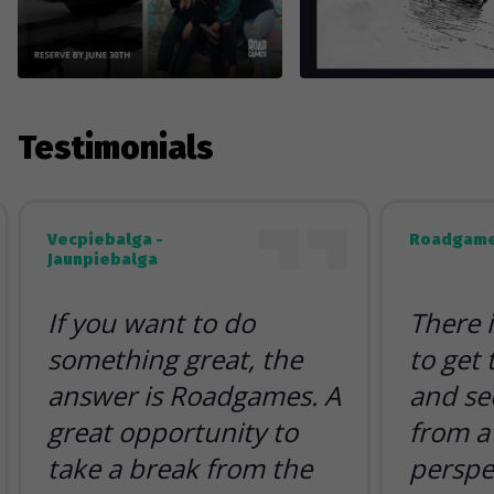
Testimonials
Vecpiebalga -
Roadgame
Jaunpiebalga
If you want to do
There 
something great, the
to get
answer is Roadgames. A
and se
great opportunity to
from a 
take a break from the
perspe