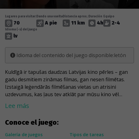
Lugares para visitar:
Dando una vuelta
Distancia aprox.:
Duración
Equipo
70
A pie
11 km
4h
2-4
Idioma (-s) del juego
lv
Idioma del contenido del juego disponible:letón
Kuldīgā ir tapušas daudzas Latvijas kino pērles – gan
gadu desmitiem zināmas filmas, gan nesen filmētas.
Izstaigā leģendārās filmēšanas vietas un atrisini
uzdevumus, kas ļaus tev atklāt par mūsu kino vēl
vairāk, sākot no “Vella kalpiem” līdz pat “Ūdensbumbai
Lee más
resnajam runcim”! Šī spēle vienos dažādas paaudzes.
Conoce el juego:
Galería de juegos
Tipos de tareas