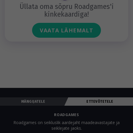
Üllata oma sõpru Roadgames'i
kinkekaardiga!
VAATA LÄHEMALT
MÄNGIJATELE
ETTEVÕTETELE
ROADGAMES
Roadgames on seikluslik aardejaht maadeavastajate ja
seiklejate jaoks.