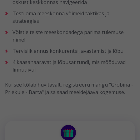
oskust keskkonnas navigeerida
Testi oma meeskonna võimeid taktikas ja
strateegias
Võistle teiste meeskondadega parima tulemuse
nimel
Tervislik annus konkurentsi, avastamist ja lõbu
4 kaasahaaravat ja lõbusat tundi, mis mööduvad
linnutiivul
Kui see kõlab huvitavalt, registreeru mängu "Grobina -
Priekule - Barta" ja sa saad meeldejääva kogemuse.