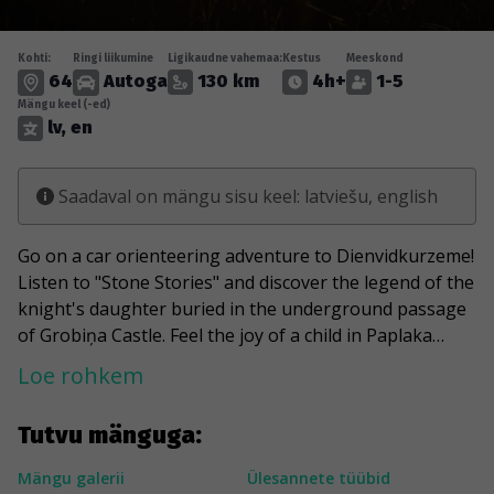
Kohti:
Ringi liikumine
Ligikaudne vahemaa:
Kestus
Meeskond
64
Autoga
130 km
4h+
1-5
Mängu keel (-ed)
lv, en
Saadaval on mängu sisu keel: latviešu, english
Go on a car orienteering adventure to Dienvidkurzeme!
Listen to "Stone Stories" and discover the legend of the
knight's daughter buried in the underground passage
of Grobiņa Castle. Feel the joy of a child in Paplaka
Disneyland, where an unusual children's playground is
Loe rohkem
hidden in the territory of the former military part. Go to
the Swedish gate in Priekule in search of happiness,
Tutvu mänguga:
because the belief says that giving a little kiss to the
navel of the gate soldier increases happiness reserves.
Mängu galerii
Ülesannete tüübid