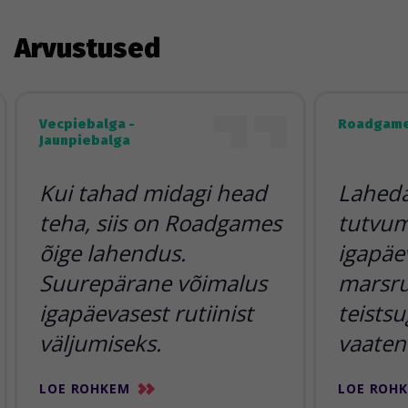
Arvustused
Vecpiebalga -
Roadgame
Jaunpiebalga
Kui tahad midagi head
Lahedai
teha, siis on Roadgames
tutvum
õige lahendus.
igapäe
Suurepärane võimalus
marsr
igapäevasest rutiinist
teists
väljumiseks.
vaaten
LOE ROHKEM
LOE ROH