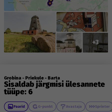
+3
Grobina - Priekule - Barta
Sisaldab järgmisi ülesannete
tüüpe: 6
Paarid
G-punkt
Avastaja
Sprinter