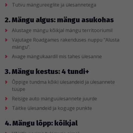
Tutvu mängureeglite ja ülesannetega
2. Mängu algus: mängu asukohas
Alustage mängu kõikjal mängu territooriumil
Vajutage Roadgames rakenduses nuppu "Alusta
mängu".
Avage mängukaardil mis tahes ülesanne
3. Mängu kestus: 4 tundi+
Õppige tundma kõiki ülesandeid ja ülesannete
tüüpe
Reisige auto mänguülesannete juurde
Täitke ülesandeid ja koguge punkte
4. Mängu lõpp: kõikjal