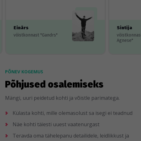
Einārs
Sintija
võistkonnast "Gandrs"
võistkonnas
Agnese"
PÕNEV KOGEMUS
Põhjused osalemiseks
Mängi, uuri peidetud kohti ja võistle parimatega.
Külasta kohti, mille olemasolust sa isegi ei teadnud
Näe kohti täiesti uuest vaatenurgast
Teravda oma tähelepanu detailidele, leidlikkust ja