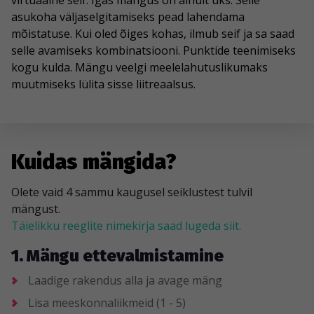
virtuaalne seif. Igas mängus on ainult üks. Selle
asukoha väljaselgitamiseks pead lahendama
mõistatuse. Kui oled õiges kohas, ilmub seif ja sa saad
selle avamiseks kombinatsiooni. Punktide teenimiseks
kogu kulda. Mängu veelgi meelelahutuslikumaks
muutmiseks lülita sisse liitreaalsus.
Kuidas mängida?
Olete vaid 4 sammu kaugusel seiklustest tulvil
mängust.
Täielikku reeglite nimekirja saad lugeda siit.
1. Mängu ettevalmistamine
Laadige rakendus alla ja avage mäng
Lisa meeskonnaliikmeid (1 - 5)