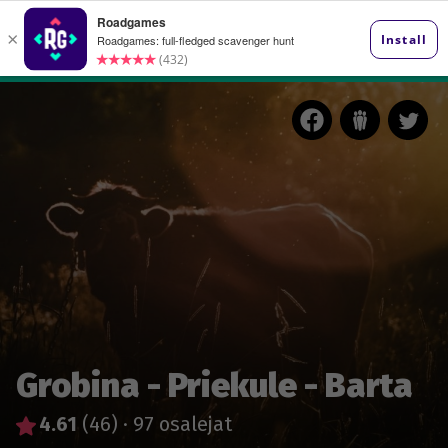
Grobina - Priekule - Barta
4.61
(46)
·
97 osalejat