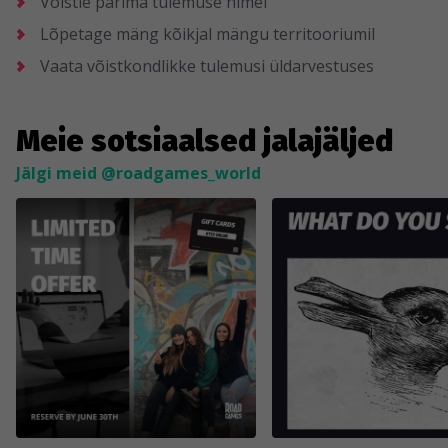
Võistle parima tulemuse nimel
Lõpetage mäng kõikjal mängu territooriumil
Vaata võistkondlikke tulemusi üldarvestuses
Meie sotsiaalsed jalajäljed
Jälgi meid @roadgames_world