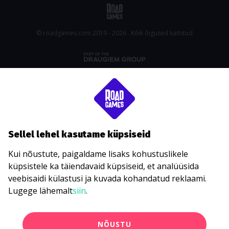
© roadgames.com 2019 - 2026 . Kõik õigused kaitstud
Sellel lehel kasutame küpsiseid
Kui nõustute, paigaldame lisaks kohustuslikele
küpsistele ka täiendavaid küpsiseid, et analüüsida
veebisaidi külastusi ja kuvada kohandatud reklaami.
Lugege lähemalt
siin
.
NÕUSTU