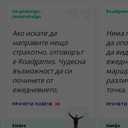
Vecpiebalga -
Roadgame
Jaunpiebalga
Ако искате да
Няма 
направите нещо
да опо
страхотно, отговорът
да вид
е Roadgames. Чудесна
ежедн
възможност да си
маршр
починете от
разли
ежедневието.
точка.
ПРОЧЕТИ ПОВЕЧЕ
ПРОЧЕТИ
Einārs
Sintija