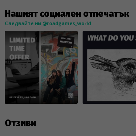
Нашият социален отпечатък
Следвайте ни @roadgames_world
Отзиви