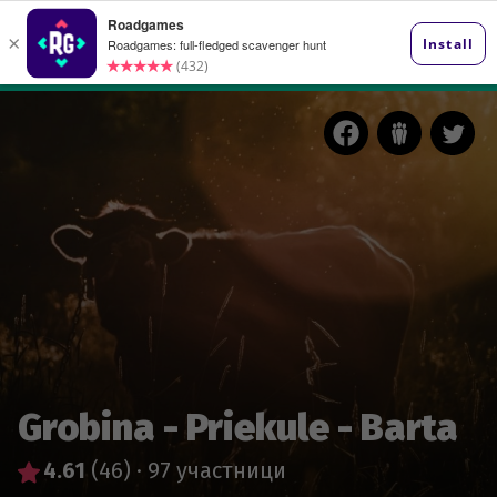
Grobina - Priekule - Barta
4.61
(46)
·
97 участници