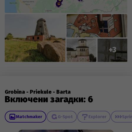
+3
Grobina - Priekule - Barta
Включени загадки: 6
Matchmaker
G-Spot
Explorer
Spri