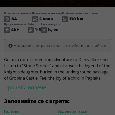
Локации да посетите:
Начин на придвижване
Приблизително разстояние:
64
С кола
130 km
Продължителност
Отбор
Език на играта
4h+
1-5
lv, en
Налични езици за игра: латвийски, английски
Go on a car orienteering adventure to Dienvidkurzeme!
Listen to "Stone Stories" and discover the legend of the
knight's daughter buried in the underground passage
of Grobiņa Castle. Feel the joy of a child in Paplaka
Disneyland, where an unusual children's playground is
Прочети повече
hidden in the territory of the former military part. Go to
the Swedish gate in Priekule in search of happiness,
Запознайте се с играта:
because the belief says that giving a little kiss to the
navel of the gate soldier increases happiness reserves.
Галерия
Видове загадки