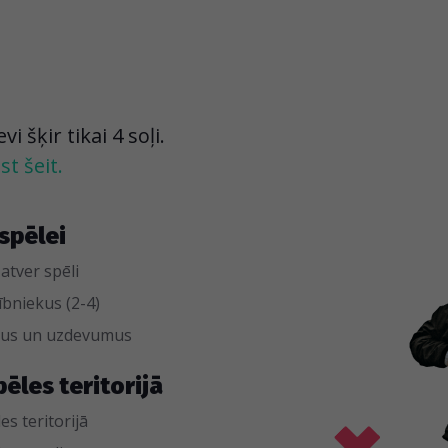
 šķir tikai 4 soļi.
t šeit.
spēlei
 atver spēli
bniekus (2-4)
umus un uzdevumus
pēles teritorijā
es teritorijā