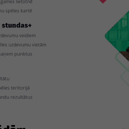
dgames lietotnē
u spēles kartē
2 stundas+
 uzdevumu veidiem
ēles uzdevumu vietām
 saņem punktus
ltātu
ēles teritorijā
ndu rezultātus