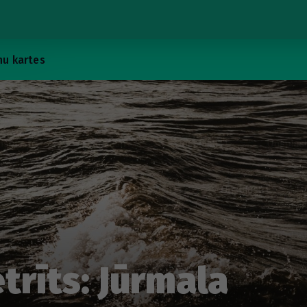
u kartes
trīts: Jūrmala