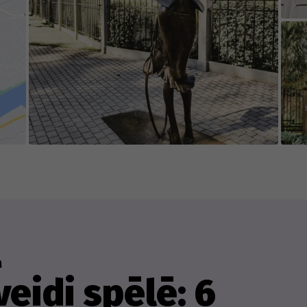
ēles saturs tiek labots un atjaunots sadarbībā a
tram, kurš pievieno jaunu spēles saturu vai in
a
eidi spēlē: 6