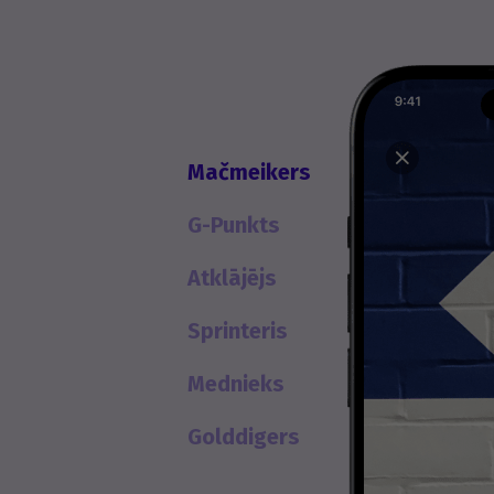
Mačmeikers
G-Punkts
Atklājējs
Sprinteris
Mednieks
Golddigers