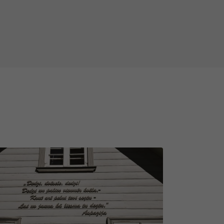
šo Emīlijas Rācenes peldu iestādi,
ekstrakta vannas. Visbeidzot, aci
as un, sēžot putnu bara vidū,
s ar velo spēlē "Dubulti - Lielupe"
s un tāds, kurš Tevi varētu
ainīgi, bet arī tādi, kuru dzīves
iepriekš pabrīdināt, ka var būt
udis, nomainīts, nojaukts,
ažādos laikapstākļos (lietus,
iekļūt un tos ieraudzīt.