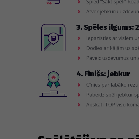
Spied “Sākt spēli” Roa
Atver jebkuru uzdevum
3. Spēles ilgums: 
Iepazīsties ar visiem
Dodies ar kājām uz sp
Paveic uzdevumus un
4. Finišs: jebkur
Cīnies par labāko rezu
Pabeidz spēli jebkur sp
Apskati TOP visu koma