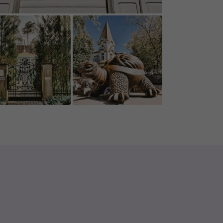
r jums, spēlētājiem, tāpēc paldies
formē par esošā satura izmaiņām.