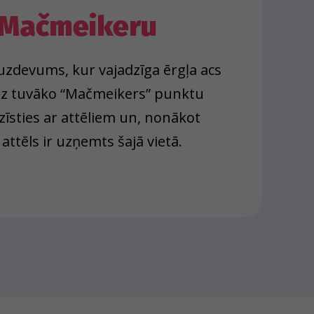
Mačmeikeru
s uzdevums, kur vajadzīga ērgļa acs
 uz tuvāko “Mačmeikers” punktu
zīsties ar attēliem un, nonākot
 attēls ir uzņemts šajā vietā.