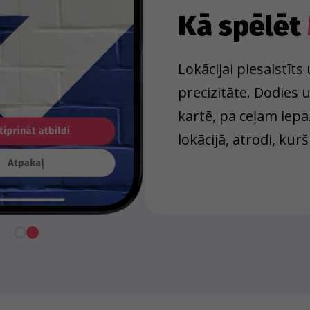
Kā spēlēt
Lokācijai piesaistīt
precizitāte. Dodies
kartē, pa ceļam iepa
lokācijā, atrodi, kurš