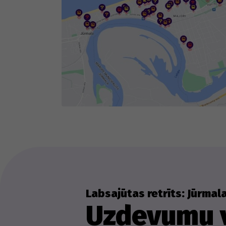
Sp
ka
Labsajūtas retrīts: Jūrmal
Uzdevumu v