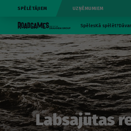
SPĒLĒTĀJIEM
UZŅĒMUMIEM
Spēles
Kā spēlēt?
Dāvan
Labsajūtas re