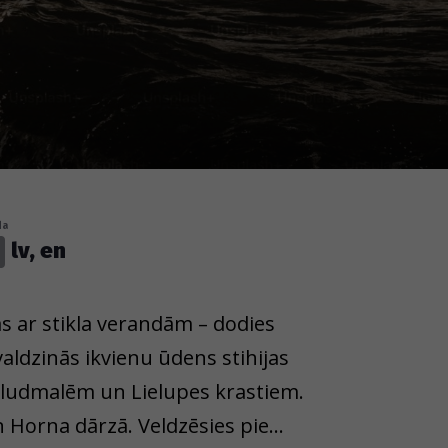
da
lv, en
as ar stikla verandām – dodies
ldzinās ikvienu ūdens stihijas
 pludmalēm un Lielupes krastiem.
 Horna dārzā. Veldzēsies pie