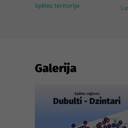
Dz
Spēles teritorija
La
ka
pr
at
*Š
ie
---
Galerija
La
pā
il
Spēles reģions
Dubulti - Dzintari
si
pā
sn