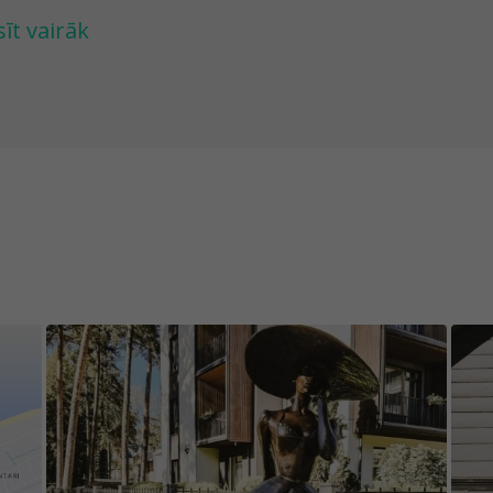
intaru koncertzāles strūklakas un apskatīsi biju
sīt vairāk
s savulaik piedāvāja siltas jūras ūdens un skuju 
et aci sastapsi arī bronzā atlietās Jūrmalas kaij
vilksi elpu, vērojot vietējo ikdienu.
ajā kājāmgājēju spēlē iekļautie uzdevumi pārklāja
kļautajiem uzdevumiem.
i spēlē iekļauto uzdevumu saturs būtu aizraujoš
rsteigt, izvēlētie objekti ir ne tikai pastāvīgi nem
gums nav prognozējams. Tāpēc vēlamies Tevi jau 
tuācijas, kad kādā no uzdevumiem objekts ir paz
rkrāsots vai bojāts. Tāpat, lūdzu, ņem vērā, ka d
iegs, migla) ne visiem spēles objektiem var ērti p