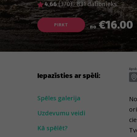
4.66
(370)
·
831 dalībnieks
€16.00
PIRKT
no
Apska
Iepazīsties ar spēli:
Spēles galerija
No
or
Uzdevumu veidi
ci
Kā spēlēt?
Tv