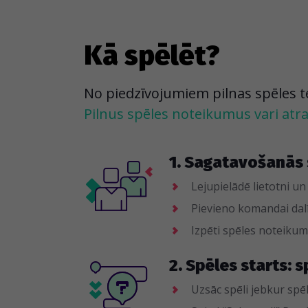
Kā spēlēt?
No piedzīvojumiem pilnas spēles tevi
Pilnus spēles noteikumus vari atras
1. Sagatavošanās 
Lejupielādē lietotni un
Pievieno komandai dalī
Izpēti spēles noteik
2. Spēles starts: s
Uzsāc spēli jebkur spēl