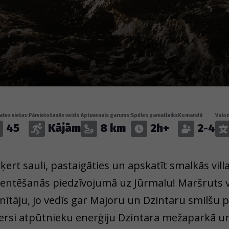
tes vietas:
Pārvietošanās veids
Aptuvenais garums:
Spēles pamatlaiks
Komandā
Valo
45
Kājām
8 km
2h+
2-4
ķert sauli, pastaigāties un apskatīt smalkās vill
ientēšanās piedzīvojumā uz Jūrmalu! Maršruts va
enītāju, jo vedīs gar Majoru un Dzintaru smilšu
ersi atpūtnieku enerģiju Dzintara mežaparkā un