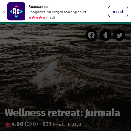
Wellness retreat: Jurmala
4.66
(370)
·
831 участници