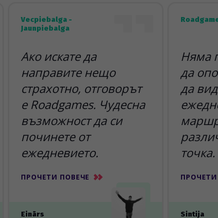
Vecpiebalga -
Roadgame
Jaunpiebalga
Ако искате да
Няма 
направите нещо
да опо
страхотно, отговорът
да вид
е Roadgames. Чудесна
ежедн
възможност да си
маршр
починете от
разли
ежедневието.
точка.
ПРОЧЕТИ ПОВЕЧЕ
ПРОЧЕТИ
Einārs
Sintija