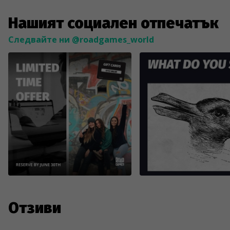
Нашият социален отпечатък
Следвайте ни @roadgames_world
Отзиви