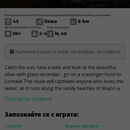
Локации да посетите:
Начин на придвижване
Приблизително разстояние:
45
Пеша
8 km
Продължителност
Отбор
Език на играта
2h+
2-4
lv, en
Налични езици за игра: латвийски, английски
Catch the sun, take a walk and look at the beautiful
villas with glass verandas - go on a scavenger hunt to
Jurmala! The route will captivate anyone who loves the
water, as it runs along the sandy beaches of Majori and
Dzintari and the banks of the Lielupe River. Catch the
Прочети повече
energy of the vacationers in the Dzintari Forest Park
and Horna Garden. Cool off in the fountain of the
Запознайте се с играта:
Dzintari Concert Hall and stop by the former
bathhouse of Emilija Racene, which once offered baths
Галерия
Видове загадки