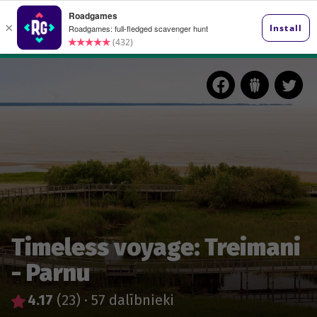
Timeless voyage: Treimani
- Parnu
4.17
(23)
·
57 dalībnieki