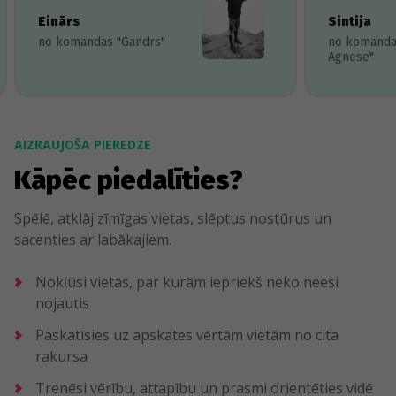
Einārs
Sintija
no komandas "Gandrs"
no komanda
Agnese"
AIZRAUJOŠA PIEREDZE
Kāpēc piedalīties?
Spēlē, atklāj zīmīgas vietas, slēptus nostūrus un
sacenties ar labākajiem.
Nokļūsi vietās, par kurām iepriekš neko neesi
nojautis
Paskatīsies uz apskates vērtām vietām no cita
rakursa
Trenēsi vērību, attapību un prasmi orientēties vidē