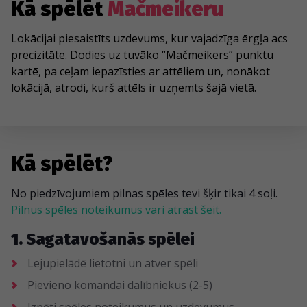
Kā spēlēt
Mačmeikeru
Lokācijai piesaistīts uzdevums, kur vajadzīga ērgļa acs
precizitāte. Dodies uz tuvāko “Mačmeikers” punktu
kartē, pa ceļam iepazīsties ar attēliem un, nonākot
lokācijā, atrodi, kurš attēls ir uzņemts šajā vietā.
Kā spēlēt?
No piedzīvojumiem pilnas spēles tevi šķir tikai 4 soļi.
Pilnus spēles noteikumus vari atrast šeit.
1. Sagatavošanās spēlei
Lejupielādē lietotni un atver spēli
Pievieno komandai dalībniekus (2-5)