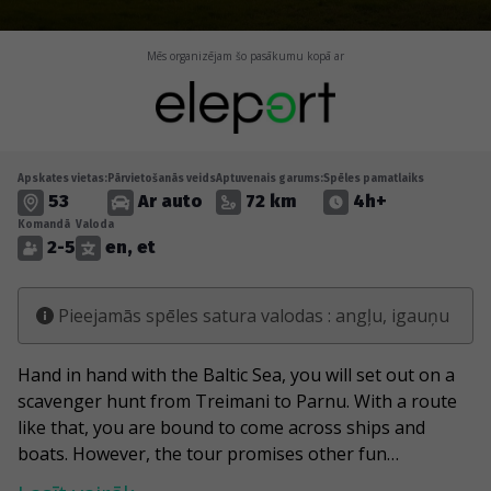
Mēs organizējam šo pasākumu kopā ar
Apskates vietas:
Pārvietošanās veids
Aptuvenais garums:
Spēles pamatlaiks
53
Ar auto
72 km
4h+
Komandā
Valoda
2-5
en, et
Pieejamās spēles satura valodas : angļu, igauņu
Hand in hand with the Baltic Sea, you will set out on a
scavenger hunt from Treimani to Parnu. With a route
like that, you are bound to come across ships and
boats. However, the tour promises other fun
discoveries, such as the largest theme park in the