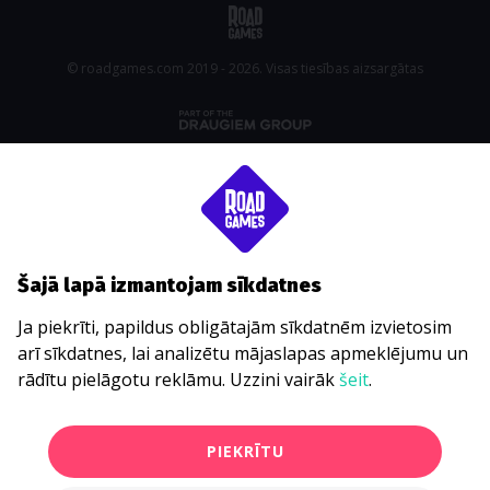
© roadgames.com 2019 - 2026. Visas tiesības aizsargātas
Šajā lapā izmantojam sīkdatnes
Ja piekrīti, papildus obligātajām sīkdatnēm izvietosim
arī sīkdatnes, lai analizētu mājaslapas apmeklējumu un
rādītu pielāgotu reklāmu. Uzzini vairāk
šeit
.
PIEKRĪTU