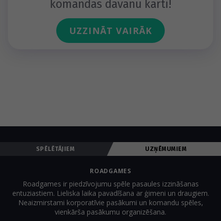
komandas dāvanu karti!
UZZINĀT VAIRĀK
SPĒLĒTĀJIEM
UZŅĒMUMIEM
ROADGAMES
Roadgames ir piedzīvojumu spēle pasaules izzināšanas
entuziastiem. Lieliska laika pavadīšana ar ģimeni un draugiem.
Neaizmirstami korporatīvie pasākumi un komandu spēles,
vienkārša pasākumu organizēšana.