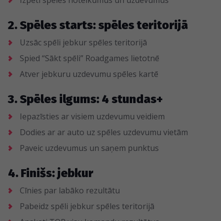
Izpēti spēles noteikumus un uzdevumus
2. Spēles starts: spēles teritorijā
Uzsāc spēli jebkur spēles teritorijā
Spied “Sākt spēli” Roadgames lietotnē
Atver jebkuru uzdevumu spēles kartē
3. Spēles ilgums: 4 stundas+
Iepazīsties ar visiem uzdevumu veidiem
Dodies ar ar auto uz spēles uzdevumu vietām
Paveic uzdevumus un saņem punktus
4. Finišs: jebkur
Cīnies par labāko rezultātu
Pabeidz spēli jebkur spēles teritorijā