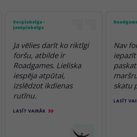
Vecpiebalga -
Roadgame
Jaunpiebalga
Ja vēlies darīt ko riktīgi
Nav fo
foršu, atbilde ir
iepazīt
Roadgames. Lieliska
paskatī
iespēja atpūtai,
maršru
izslēdzot ikdienas
skatu 
rutīnu.
LASĪT VA
LASĪT VAIRĀK