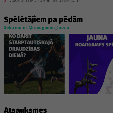
Apskati TOP visu komandu rezultātus
Spēlētājiem pa pēdām
Seko mums @roadgames_latvia
Atsauksmes