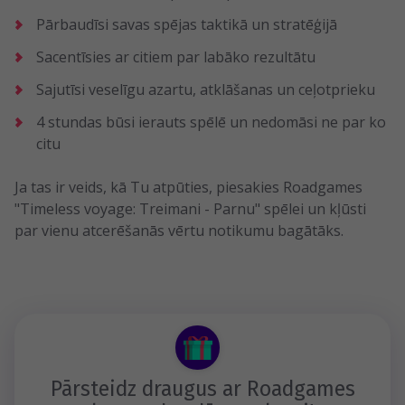
Pārbaudīsi savas spējas taktikā un stratēģijā
Sacentīsies ar citiem par labāko rezultātu
Sajutīsi veselīgu azartu, atklāšanas un ceļotprieku
4 stundas būsi ierauts spēlē un nedomāsi ne par ko
citu
Ja tas ir veids, kā Tu atpūties, piesakies Roadgames
"Timeless voyage: Treimani - Parnu" spēlei un kļūsti
par vienu atcerēšanās vērtu notikumu bagātāks.
Pārsteidz draugus ar Roadgames