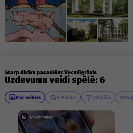
Starp divām pasaulēm: Vecmīlgrāvis
Uzdevumu veidi spēlē: 6
Mačmeikers
G-Punkts
Atklājējs
Sp