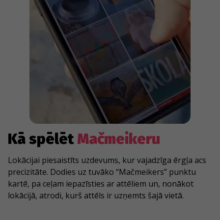
Kā spēlēt
Mačmeikeru
Lokācijai piesaistīts uzdevums, kur vajadzīga ērgļa acs
precizitāte. Dodies uz tuvāko “Mačmeikers” punktu
kartē, pa ceļam iepazīsties ar attēliem un, nonākot
lokācijā, atrodi, kurš attēls ir uzņemts šajā vietā.