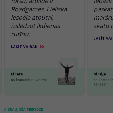
foršu, atbilde ir
iepazīt
Roadgames. Lieliska
paskatī
iespēja atpūtai,
maršru
izslēdzot ikdienas
skatu 
rutīnu.
LASĪT VA
LASĪT VAIRĀK
Einārs
Sintija
no komandas "Gandrs"
no komanda
Agnese"
AIZRAUJOŠA PIEREDZE