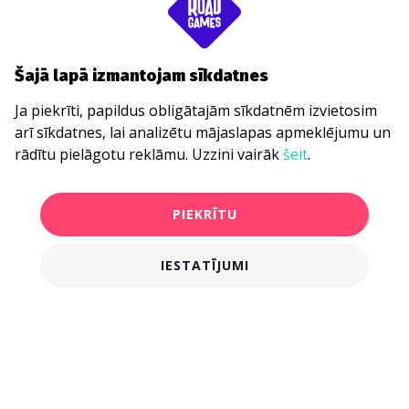
Šajā lapā izmantojam sīkdatnes
Ja piekrīti, papildus obligātajām sīkdatnēm izvietosim
arī sīkdatnes, lai analizētu mājaslapas apmeklējumu un
rādītu pielāgotu reklāmu. Uzzini vairāk
šeit
.
PIEKRĪTU
IESTATĪJUMI
€16.00
PIRKT