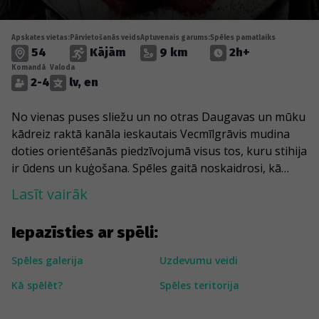
Apskates vietas:
Pārvietošanās veids
Aptuvenais garums:
Spēles pamatlaiks
54
Kājām
9 km
2h+
Komandā
Valoda
2-4
lv, en
No vienas puses sliežu un no otras Daugavas un mūku
kādreiz raktā kanāla ieskautais Vecmīlgrāvis mudina
doties orientēšanās piedzīvojumā visus tos, kuru stihija
ir ūdens un kuģošana. Spēles gaitā noskaidrosi, kā
Baltā baznīca atvieglo kuģu ienākšanu Daugavā un
Lasīt vairāk
kultūras pils “Ziemeļblāzma” tikusi pie titula “pirmā
dzelzbetona būve Latvijā”. Nonāksi pie Rīgas kuģu
Iepazīsties ar spēli:
būvētavas un noskaidrosi, kā apkārtne saistās ar
Augusta Dombrovska vārdu. Izjutīsi arī Vecmīlgrāvja
Spēles galerija
Uzdevumu veidi
piejūras namu un paneļmāju kontrastus, kas ir kā divu
Kā spēlēt?
Spēles teritorija
savulaik sadūrušos pasauļu – zvejniekciema un
padomju varas – liecība.