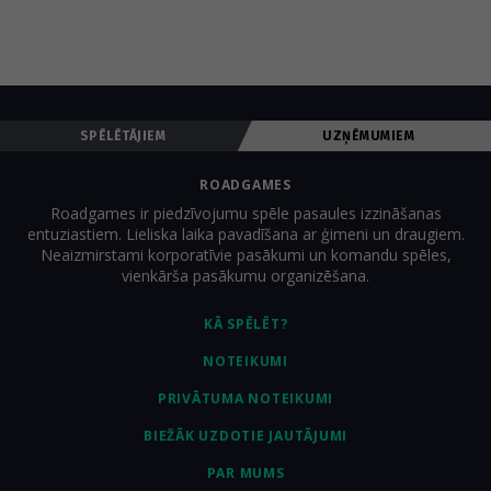
SPĒLĒTĀJIEM
UZŅĒMUMIEM
ROADGAMES
Roadgames ir piedzīvojumu spēle pasaules izzināšanas
entuziastiem. Lieliska laika pavadīšana ar ģimeni un draugiem.
Neaizmirstami korporatīvie pasākumi un komandu spēles,
vienkārša pasākumu organizēšana.
KĀ SPĒLĒT?
NOTEIKUMI
PRIVĀTUMA NOTEIKUMI
BIEŽĀK UZDOTIE JAUTĀJUMI
PAR MUMS