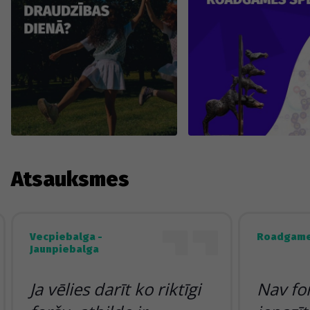
Atsauksmes
Vecpiebalga -
Roadgame
Jaunpiebalga
Ja vēlies darīt ko riktīgi
Nav fo