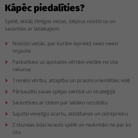
Kāpēc piedalīties?
Spēlē, atklāj zīmīgas vietas, slēptus nostūrus un
sacenties ar labākajiem.
Nokļūsi vietās, par kurām iepriekš neko neesi
nojautis
Paskatīsies uz apskates vērtām vietām no cita
rakursa
Trenēsi vērību, attapību un prasmi orientēties vidē
Pārbaudīsi savas spējas taktikā un stratēģijā
Sacentīsies ar citiem par labāko rezultātu
Sajutīsi veselīgu azartu, atklāšanas un ceļotprieku
2 stundas būsi ierauts spēlē un nedomāsi ne par ko
citu