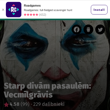
Starp divām pasaulēm:
Vecmīlgrāvis
4.58
(99)
·
229 dalībnieki