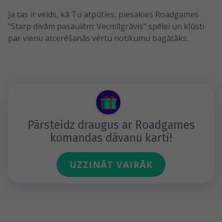
Ja tas ir veids, kā Tu atpūties, piesakies Roadgames
"Starp divām pasaulēm: Vecmīlgrāvis" spēlei un kļūsti
par vienu atcerēšanās vērtu notikumu bagātāks.
Pārsteidz draugus ar Roadgames
komandas dāvanu karti!
UZZINĀT VAIRĀK