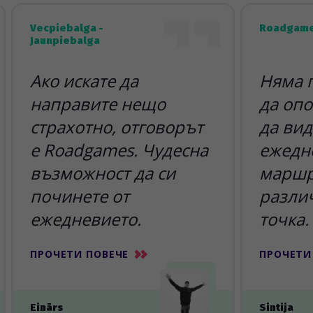
Vecpiebalga -
Roadgame
Jaunpiebalga
Ако искате да
Няма 
направите нещо
да опо
страхотно, отговорът
да вид
е Roadgames. Чудесна
ежедн
възможност да си
маршр
починете от
разли
ежедневието.
точка.
ПРОЧЕТИ ПОВЕЧЕ
ПРОЧЕТИ
Einārs
Sintija