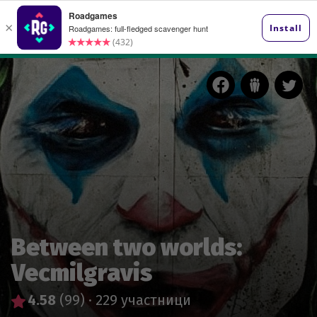
Between two worlds:
Vecmilgravis
4.58
(99)
·
229 участници