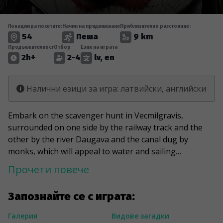
Локации да посетите:
Начин на придвижване
Приблизително разстояние:
54
Пеша
9 km
Продължителност
Отбор
Език на играта
2h+
2-4
lv, en
Налични езици за игра: латвийски, английски
Embark on the scavenger hunt in Vecmilgravis,
surrounded on one side by the railway track and the
other by the river Daugava and the canal dug by
monks, which will appeal to water and sailing
enthusiasts in particular. During the game, you will find
Прочети повече
out how the White Church helps facilitate the entry of
ships into the Daugava and how the culture palace
Запознайте се с играта:
Ziemelblazma got the title “the first reinforced concrete
building in Latvia”. You will visit the Riga Shipyard and
Галерия
Видове загадки