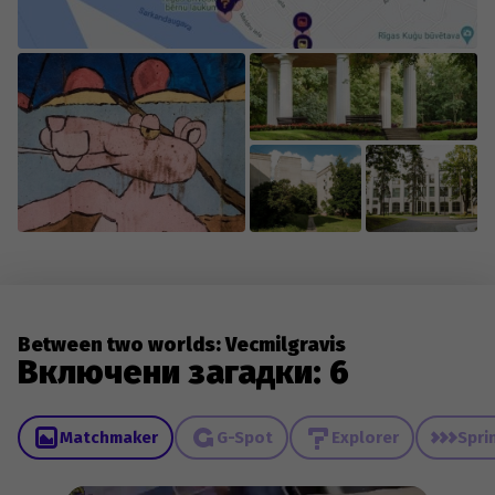
Between two worlds: Vecmilgravis
Включени загадки: 6
Matchmaker
G-Spot
Explorer
Spri