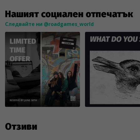
Нашият социален отпечатък
Следвайте ни @roadgames_world
Отзиви