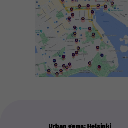
fog
Th
we
ex
Urban gems: Helsinki