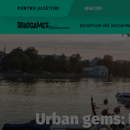
PENTRU JUCĂTORI
AFACERI
Jocuri
Cum mă joc
Cardu
Urban gems: 