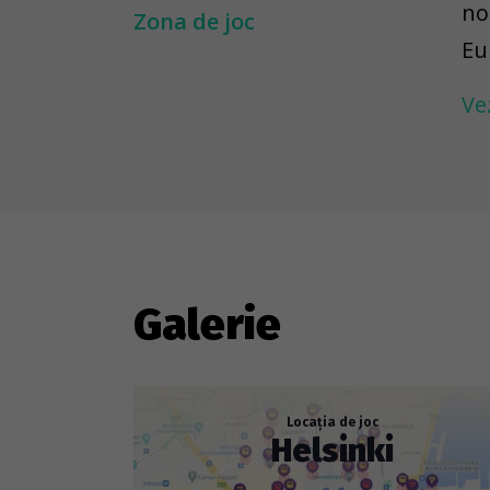
no
Zona de joc
Eu
th
Ve
in
re
Ca
---
To
Galerie
ar
to
re
Locația de joc
Helsinki
ob