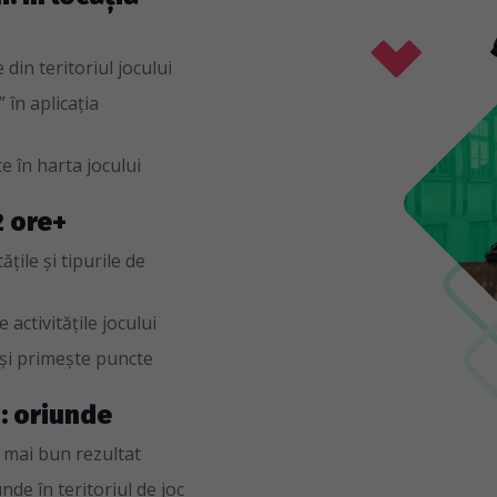
din teritoriul jocului
 în aplicația
e în harta jocului
2 ore+
țile și tipurile de
 activitățile jocului
 și primește puncte
i: oriunde
 mai bun rezultat
de în teritoriul de joc