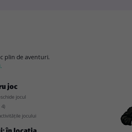
oc plin de aventuri.
.
ru joc
eschide jocul
 4)
ctivitățile jocului
i: în locația