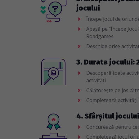
jocului
Începe jocul de oriunde 
Apasă pe ”Începe Jocul”
Roadgames
Deschide orice activitat
3. Durata jocului: 
Descoperă toate activită
activități
Călătorește pe jos către
Completează activități
4. Sfârșitul joculu
Concurează pentru cel
Completează jocul oriun