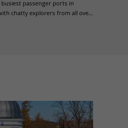
e busiest passenger ports in
ith chatty explorers from all over
me and take a look at various
: discover headless sculptures,
of the city's landmark - Helsinki
ssical architecture.
ing and surprising, some objects
wn lifespan. Therefore, we'd like
n object from the task is lost,
ease remember that not all game
 weather conditions (rain, snow,