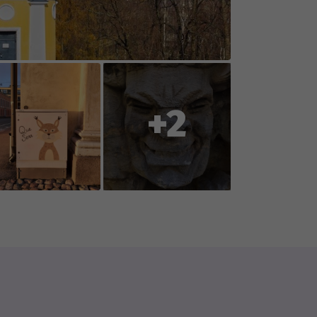
oration with you, the players, so
ent or reports changes to
+2