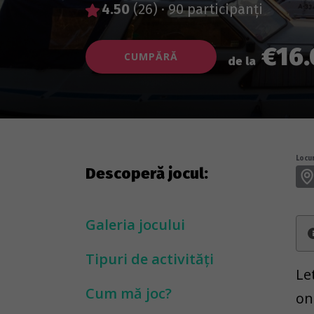
4.50
(26)
·
90 participanți
€16.
CUMPĂRĂ
de la
Locur
Descoperă jocul:
Galeria jocului
Tipuri de activități
Le
Cum mă joc?
on