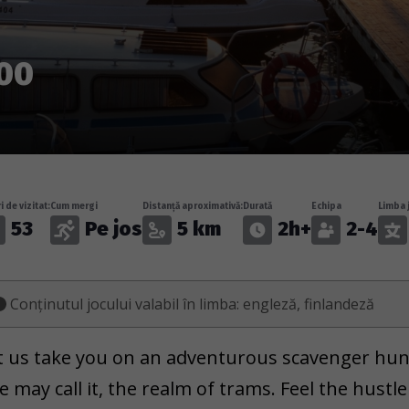
00
i de vizitat:
Cum mergi
Distanță aproximativă:
Durată
Echipa
Limba 
53
Pe jos
5 km
2h+
2-4
Conținutul jocului valabil în limba: engleză, finlandeză
t us take you on an adventurous scavenger hunt
e may call it, the realm of trams. Feel the hustle 