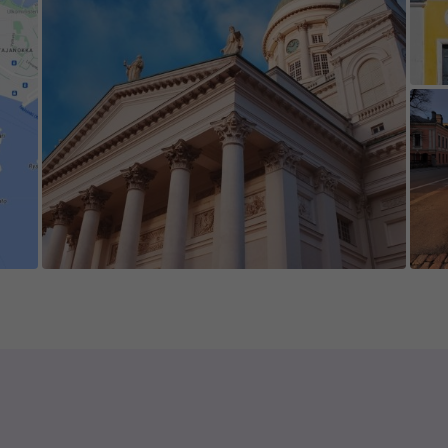
).
e game's content is edited and updated in collab
 appreciate everyone who contributes new cont
isting content.