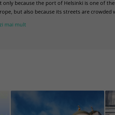
t only because the port of Helsinki is one of th
rope, but also because its streets are crowded w
e world. Feel a bit of London flair during the ga
zi mai mult
teresting pieces of street art. And that's not all
veal a magnificent view by climbing the 53 steps 
thedral - and enjoy the mix of temporary and cla
 keep the content of the game challenges excit
e permanently fixed, while others have an unkno
 warn you that there might be situations where a
placed, demolished, repainted, or damaged. Pl
jects are easily accessible and visible in certain