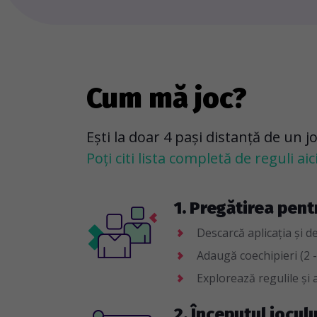
Cum mă joc?
Ești la doar 4 pași distanță de un j
Poți citi lista completă de reguli aici
1. Pregătirea pent
Descarcă aplicația și d
Adaugă coechipieri (2 -
Explorează regulile și a
2. Începutul joculu