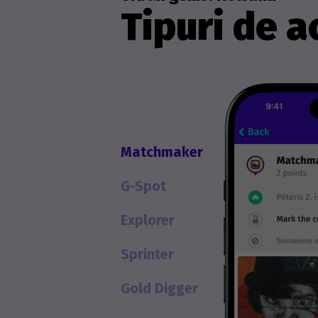
Tipuri de ac
Matchmaker
G-Spot
Explorer
Sprinter
Gold Digger