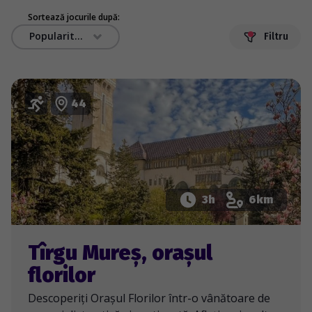
Sortează jocurile după:
Popularitate
Filtru
44
3h
6km
Tîrgu Mureș, orașul
florilor
Descoperiți Orașul Florilor într-o vânătoare de