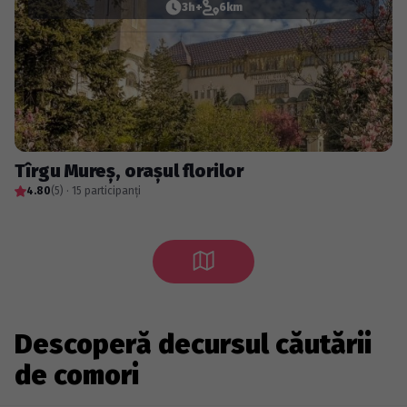
3h+
6km
Tîrgu Mureș, orașul florilor
4.80
(5) · 15 participanți
Descoperă decursul căutării
de comori