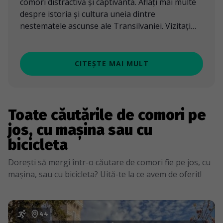
comori distractivă și captivantă. Aflați mai multe
despre istoria și cultura uneia dintre
nestematele ascunse ale Transilvaniei. Vizitați
Tîrgu Mureș, explorați centrul vechi al orașului și
pierdeți-vă în atmosfera medievală a clădirilor.
Vedeți "Cocoșul de Aur", un monument istoric
CITEȘTE MAI MULT
proaspăt renovat, vizitați Cetatea Medievală și
Piața Teatrului, și plimbați-vă pe strada Bolyai
până la Biblioteca Teleki. Mergeți prin centrul
orașului și bucurați-vă de vederea Primăriei și
Toate căutările de comori pe
Palatului Culturii. Experimentați orașul Tîrgu
jos, cu mașina sau cu
Mureș și asigurați-vă că îi aduceți și pe alții.
bicicleta
Sunteți pregătiți pentru o aventură de neuitat?
Dorești să mergi într-o căutare de comori fie pe jos, cu
mașina, sau cu bicicleta? Uită-te la ce avem de oferit!
44