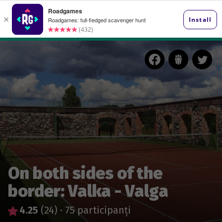
On both sides of the
border: Valka - Valga
4.25
(24)
·
75 participanți