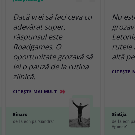
Dacă vrei să faci ceva cu
Nu est
adevărat super,
grozav
răspunsul este
Letonia
Roadgames. O
rutele 
oportunitate grozavă să
altă pe
iei o pauză de la rutina
CITEȘTE 
zilnică.
CITEȘTE MAI MULT
Einārs
Sintija
de la echipa "Gandrs"
de la echip
Agnese"