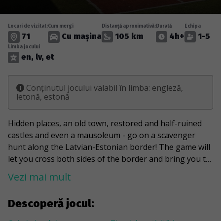
Locuri de vizitat:
Cum mergi
Distanță aproximativă:
Durată
Echipa
71
Cu mașina
105 km
4h+
1-5
Limba jocului
en, lv, et
Conținutul jocului valabil în limba: engleză,
letonă, estonă
Hidden places, an old town, restored and half-ruined
castles and even a mausoleum - go on a scavenger
hunt along the Latvian-Estonian border! The game will
let you cross both sides of the border and bring you to
the point where you can stand with both feet in two
Vezi mai mult
countries at the same time. You will reach the haunted
house of Keizarpurvs and the ruins of Ergeme Castle.
Descoperă jocul:
You will meet Peter Griffin from the animated series
Family Guy and the eternal wanderer and dreamer