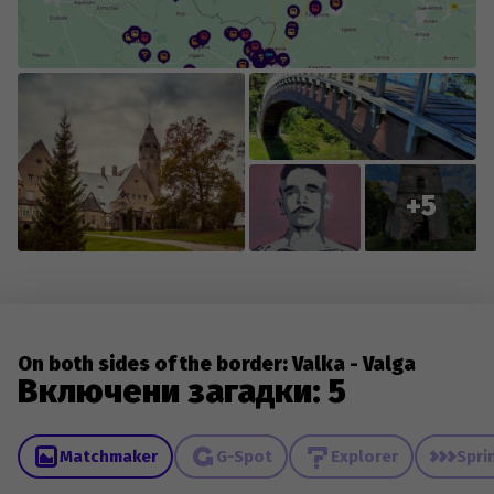
everyone who contributes new content or reports
changes to existing content.
+5
On both sides of the border: Valka - Valga
Включени загадки: 5
Matchmaker
G-Spot
Explorer
Spri