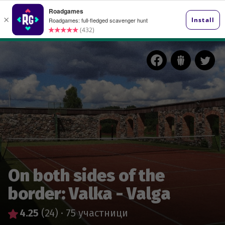
On both sides of the
border: Valka - Valga
4.25
(24)
·
75 участници