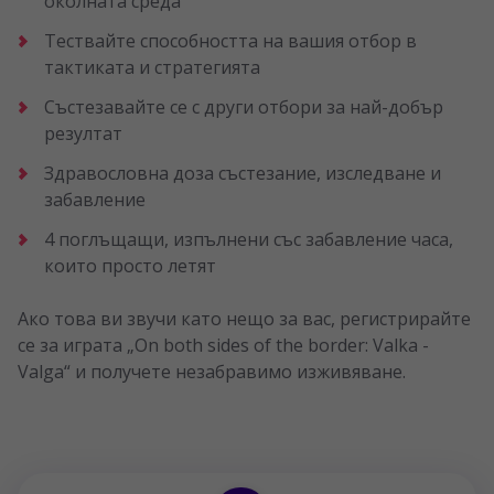
околната среда
Тествайте способността на вашия отбор в
тактиката и стратегията
Състезавайте се с други отбори за най-добър
резултат
Здравословна доза състезание, изследване и
забавление
4 поглъщащи, изпълнени със забавление часа,
които просто летят
Ако това ви звучи като нещо за вас, регистрирайте
се за играта „On both sides of the border: Valka -
Valga“ и получете незабравимо изживяване.