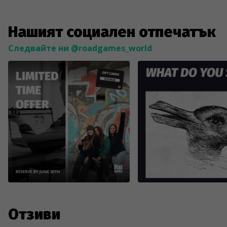
Нашият социален отпечатък
Следвайте ни @roadgames_world
Отзиви