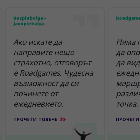
Vecpiebalga -
Roadgame
Jaunpiebalga
Ако искате да
Няма 
направите нещо
да опо
страхотно, отговорът
да вид
е Roadgames. Чудесна
ежедн
възможност да си
маршр
починете от
разли
ежедневието.
точка.
ПРОЧЕТИ ПОВЕЧЕ
ПРОЧЕТИ