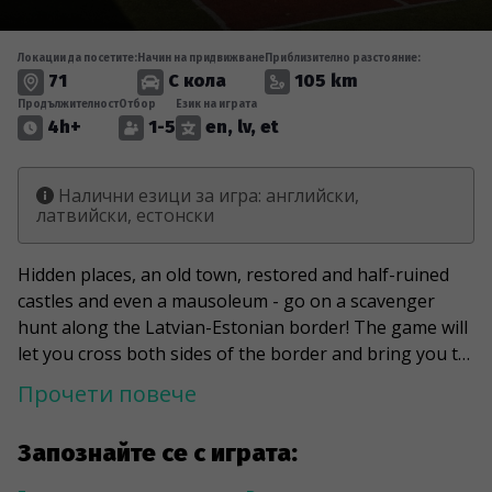
Локации да посетите:
Начин на придвижване
Приблизително разстояние:
71
С кола
105 km
Продължителност
Отбор
Език на играта
4h+
1-5
en, lv, et
Налични езици за игра: английски,
латвийски, естонски
Hidden places, an old town, restored and half-ruined
castles and even a mausoleum - go on a scavenger
hunt along the Latvian-Estonian border! The game will
let you cross both sides of the border and bring you to
the point where you can stand with both feet in two
Прочети повече
countries at the same time. You will reach the haunted
house of Keizarpurvs and the ruins of Ergeme Castle.
Запознайте се с играта:
You will meet Peter Griffin from the animated series
Family Guy and the eternal wanderer and dreamer