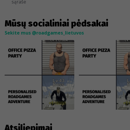
sąraše
Mūsų socialiniai pėdsakai
Sekite mus @roadgames_lietuvos
Atsiliepimai