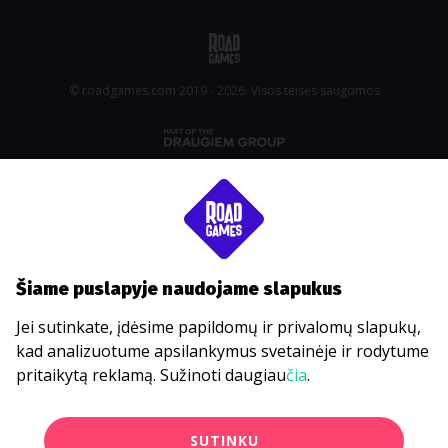
© roadgames.com 2019 - 2026. Visos teisės saugomos
Šiame puslapyje naudojame slapukus
Jei sutinkate, įdėsime papildomų ir privalomų slapukų,
kad analizuotume apsilankymus svetainėje ir rodytume
pritaikytą reklamą. Sužinoti daugiau
čia
.
SUTINKU