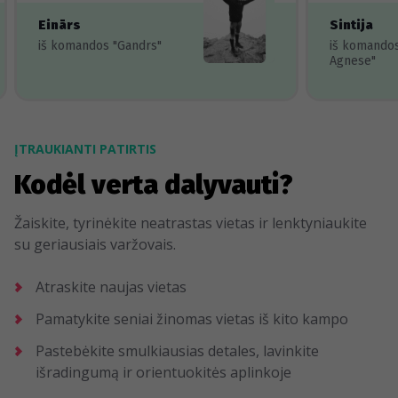
Einārs
Sintija
iš komandos "Gandrs"
iš komando
Agnese"
ĮTRAUKIANTI PATIRTIS
Kodėl verta dalyvauti?
Žaiskite, tyrinėkite neatrastas vietas ir lenktyniaukite
su geriausiais varžovais.
Atraskite naujas vietas
Pamatykite seniai žinomas vietas iš kito kampo
Pastebėkite smulkiausias detales, lavinkite
išradingumą ir orientuokitės aplinkoje