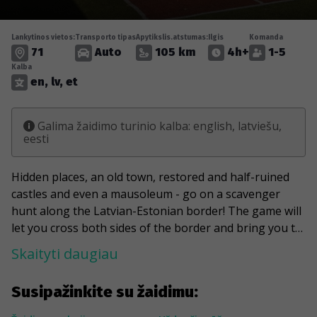
Lankytinos vietos:
Transporto tipas
Apytikslis.atstumas:
Ilgis
Komanda
71
Auto
105 km
4h+
1-5
Kalba
en, lv, et
Galima žaidimo turinio kalba: english, latviešu,
eesti
Hidden places, an old town, restored and half-ruined
castles and even a mausoleum - go on a scavenger
hunt along the Latvian-Estonian border! The game will
let you cross both sides of the border and bring you to
the point where you can stand with both feet in two
Skaityti daugiau
countries at the same time. You will reach the haunted
house of Keizarpurvs and the ruins of Ergeme Castle.
Susipažinkite su žaidimu:
You will meet Peter Griffin from the animated series
Family Guy and the eternal wanderer and dreamer