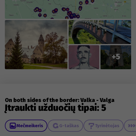
everyone who contributes new content or reports
changes to existing content.
+5
On both sides of the border: Valka - Valga
Įtraukti užduočių tipai: 5
Mečmeikeris
G-taškas
Tyrinėtojas