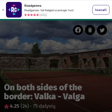
On both sides of the
border: Valka - Valga
4.25
(24)
·
75 dalyvių