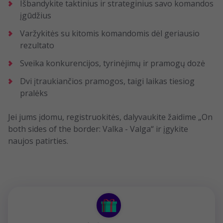
Išbandykite taktinius ir strateginius savo komandos
įgūdžius
Varžykitės su kitomis komandomis dėl geriausio
rezultato
Sveika konkurencijos, tyrinėjimų ir pramogų dozė
Dvi įtraukiančios pramogos, taigi laikas tiesiog
pralėks
Jei jums įdomu, registruokitės, dalyvaukite žaidime „On
both sides of the border: Valka - Valga“ ir įgykite
naujos patirties.