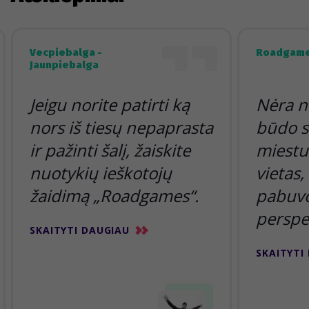
Vecpiebalga -
Roadgame
Jaunpiebalga
Jeigu norite patirti ką
Nėra n
nors iš tiesų nepaprasta
būdo s
ir pažinti šalį, žaiskite
miestu 
nuotykių ieškotojų
vietas,
žaidimą „Roadgames“.
pabuvoj
perspe
SKAITYTI DAUGIAU
SKAITYTI