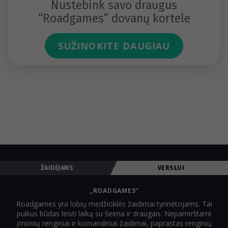
Nustebink savo draugus
“Roadgames” dovanų kortele
SUŽINOKITE DAUGIAU
ŽAIDĖJAMS
VERSLUI
„ROADGAMES“
Roadgames yra lobių medžioklės žaidimai tyrinėtojams. Tai
puikus būdas leisti laiką su šeima ir draugais. Nepamirštami
įmonių renginiai ir komandiniai žaidimai, paprastas renginių