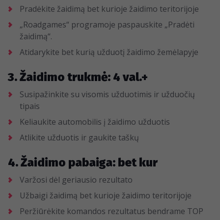
Pradėkite žaidimą bet kurioje žaidimo teritorijoje
„Roadgames“ programoje paspauskite „Pradėti
žaidimą“.
Atidarykite bet kurią užduotį žaidimo žemėlapyje
3. Žaidimo trukmė: 4 val.+
Susipažinkite su visomis užduotimis ir užduočių
tipais
Keliaukite automobilis į žaidimo užduotis
Atlikite užduotis ir gaukite taškų
4. Žaidimo pabaiga: bet kur
Varžosi dėl geriausio rezultato
Užbaigi žaidimą bet kurioje žaidimo teritorijoje
Peržiūrėkite komandos rezultatus bendrame TOP