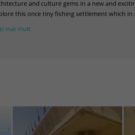
chitecture and culture gems in a new and exciti
plore this once tiny fishing settlement which in
sort city with lots of interesting places. The ga
zi mai mult
rghada fish market, Sherry Street, Church of M
rina, two obelisks, pyramid and other treasure
rghada you can still see how the simple fishing v
dern touristic resort life attractive to travelers
thentic atmosphere and learn something new.