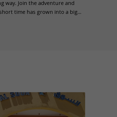
ng way. Join the adventure and
 short time has grown into a big
me will take you to El Mina Mosque,
artyr St. Abanoub, Sakkala,
s of Egypt. Walking through
illage life side by side meets
 from all over the world. Enjoy the