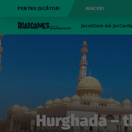
PENTRU JUCĂTORI
AFACERI
Jocuri
Cum mă joc
Cardu
Hurghada – t