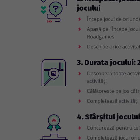
jocului
Începe jocul de oriunde 
Apasă pe ”Începe Jocul”
Roadgames
Deschide orice activitat
3. Durata jocului: 
Descoperă toate activită
activități
Călătorește pe jos către
Completează activități
4. Sfârșitul joculu
Concurează pentru cel
Completează jocul oriun