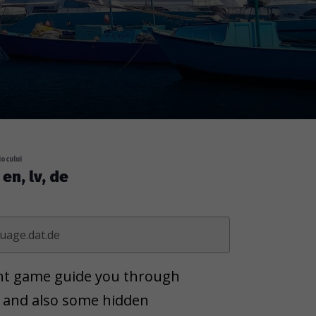
jocului
en, lv, de
guage.dat.de
hunt game guide you through
 and also some hidden