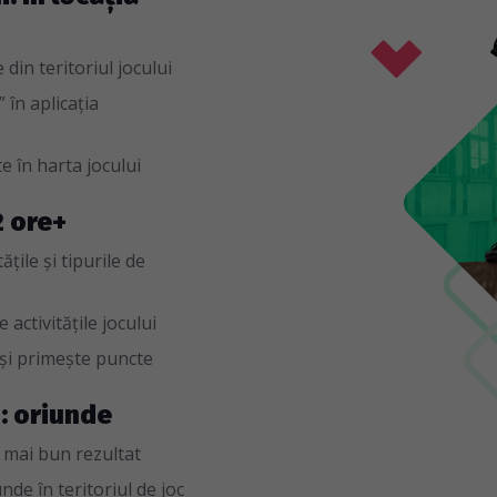
din teritoriul jocului
 în aplicația
e în harta jocului
2 ore+
țile și tipurile de
 activitățile jocului
 și primește puncte
i: oriunde
 mai bun rezultat
de în teritoriul de joc