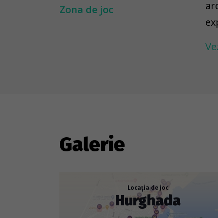
ar
Zona de joc
ex
re
Ve
Hu
Ma
Hu
mo
au
Galerie
Locația de joc
Hurghada