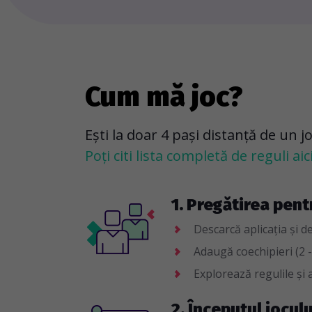
Cum mă joc?
Ești la doar 4 pași distanță de un j
Poți citi lista completă de reguli aici
1. Pregătirea pent
Descarcă aplicația și d
Adaugă coechipieri (2 -
Explorează regulile și a
2. Începutul joculu