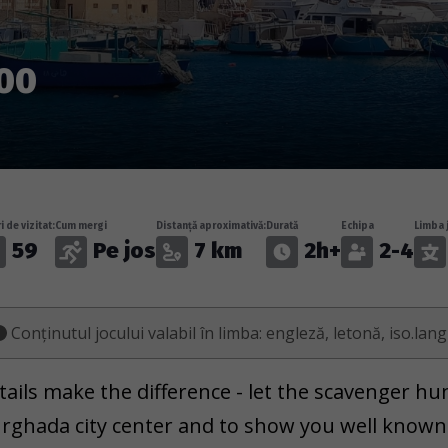
00
i de vizitat:
Cum mergi
Distanță aproximativă:
Durată
Echipa
Limba 
59
Pe jos
7 km
2h+
2-4
Conținutul jocului valabil în limba: engleză, letonă, iso.lan
tails make the difference - let the scavenger 
rghada city center and to show you well known