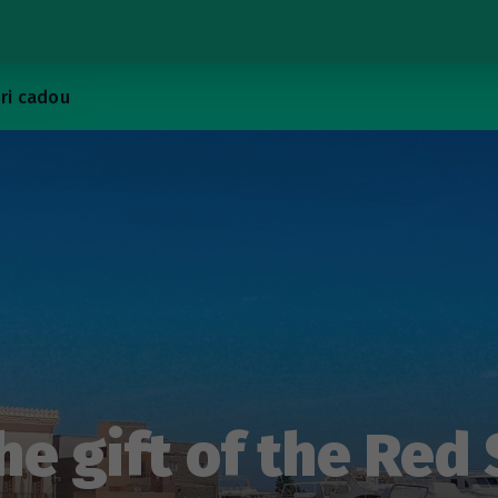
ri cadou
he gift of the Red