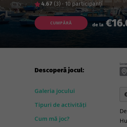
4.67
(3)
·
10 participanți
€16.
CUMPĂRĂ
de la
Locur
Descoperă jocul:
Galeria jocului
Tipuri de activități
De
Cum mă joc?
Hu