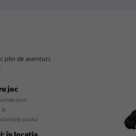
oc plin de aventuri.
.
ru joc
eschide jocul
 4)
ctivitățile jocului
i: în locația