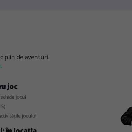
oc plin de aventuri.
.
ru joc
eschide jocul
 5)
ctivitățile jocului
i: în locația