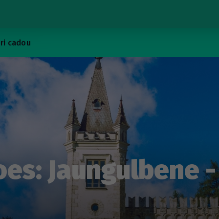
ri cadou
oes: Jaungulbene -