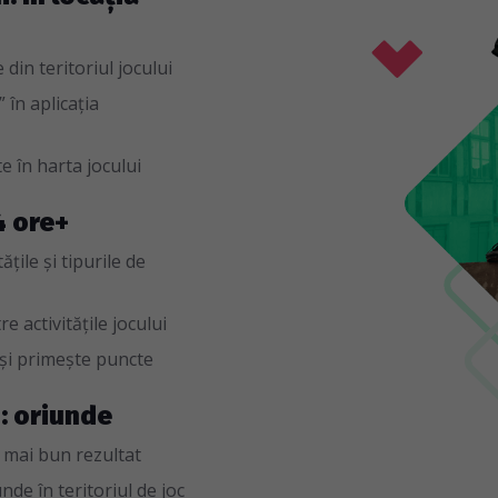
din teritoriul jocului
 în aplicația
e în harta jocului
4 ore+
țile și tipurile de
e activitățile jocului
 și primește puncte
i: oriunde
 mai bun rezultat
de în teritoriul de joc