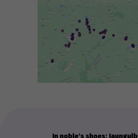
ob
fog
Th
we
ex
In noble's shoes: Jaungulb