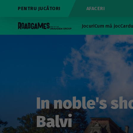
PENTRU JUCĂTORI
AFACERI
Jocuri
Cum mă joc
Cardu
In noble's sh
Balvi