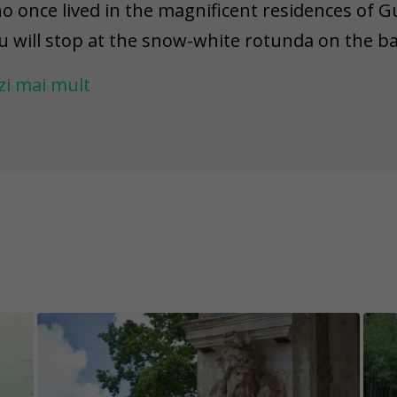
o once lived in the magnificent residences of G
u will stop at the snow-white rotunda on the b
plore an estate that once resembled the palace
zi mai mult
stle. You will meet the famous train "Banitis" 
ge railway and possibly also “Ferdinands”. And that’s not all -
ll continue at the home of creative environment
 the Bear Garden located near Balvi Manor.
 keep the content of the game challenges excit
e permanently fixed, while others have an unkno
 warn you that there might be situations where a
placed, demolished, repainted, or damaged. Pl