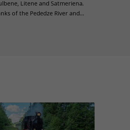
ulbene, Litene and Satmeriena.
anks of the Pededze River and
 of the British monarchs - Windsor
of the Gulbene-Aluksne narrow-
 unusual discoveries
al objects, the Bottle Garden, and
ing and surprising, some objects
wn lifespan. Therefore, we'd like
n object from the task is lost,
ease remember that not all game