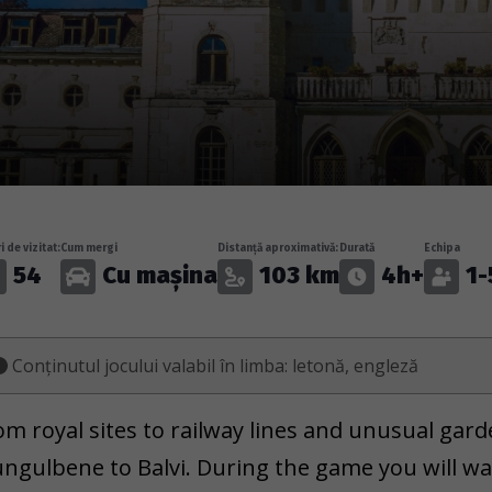
i de vizitat:
Cum mergi
Distanță aproximativă:
Durată
Echipa
54
Cu mașina
103 km
4h+
1-
Conținutul jocului valabil în limba: letonă, engleză
om royal sites to railway lines and unusual gar
ungulbene to Balvi. During the game you will wa