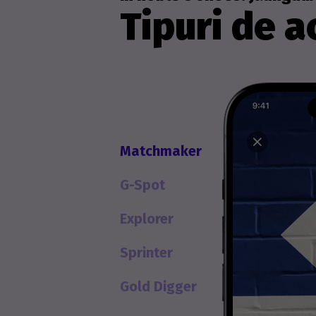
Tipuri de ac
Matchmaker
G-Spot
Explorer
Sprinter
Gold Digger