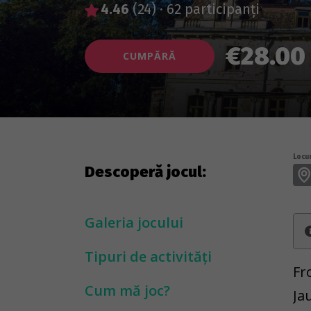
4.46
(24)
·
62 participanți
€28.00
CUMPĂRĂ
Locur
Descoperă jocul:
Galeria jocului
Tipuri de activități
Fr
Cum mă joc?
Ja