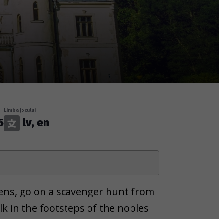
Limba jocului
5
lv, en
dens, go on a scavenger hunt from
lk in the footsteps of the nobles