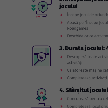
jocului
Începe jocul de oriunde 
Apasă pe ”Începe Jocul”
Roadgames
Deschide orice activitat
3. Durata jocului: 
Descoperă toate activită
activități
Călătorește mașină cătr
Completează activități
4. Sfârșitul joculu
Concurează pentru cel
Completează jocul oriun