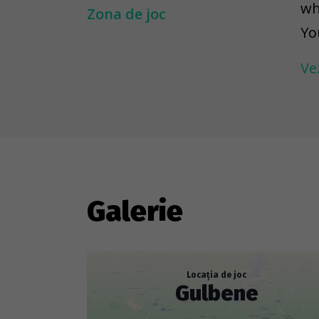
wh
Zona de joc
Yo
ex
Ve
Ca
gau
wi
in
---
Galerie
To
ar
to
Locația de joc
Gulbene
re