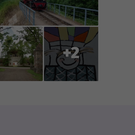
 weather conditions (rain, snow,
oration with you, the players, so
ent or reports changes to
+2