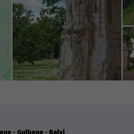
jects are easily accessible and visible in certain
).
e game's content is edited and updated in collab
 appreciate everyone who contributes new cont
isting content.
ene - Gulbene - Balvi